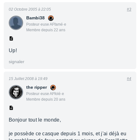
02 Octobre 2005 à 22:05
#3
Bambi38
Posteur·euse AFfamé·e
Membre depuis 22 ans
Up!
signaler
15 Juillet 2008 à 19:49
#4
the ripper
Posteur·euse AFfolé·e
Membre depuis 20 ans
Bonjour tout le monde,
je possède ce casque depuis 1 mois, et j'ai déjà eu