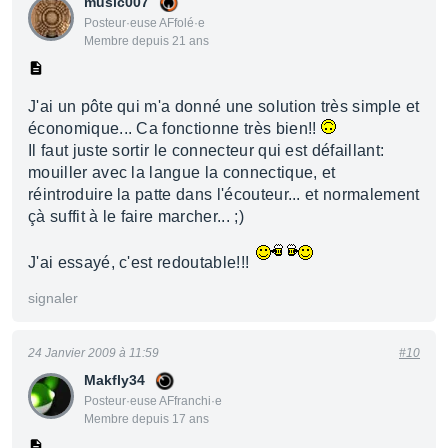
music007
Posteur·euse AFfolé·e
Membre depuis 21 ans
J'ai un pôte qui m'a donné une solution très simple et
économique... Ca fonctionne très bien!!
Il faut juste sortir le connecteur qui est défaillant:
mouiller avec la langue la connectique, et
réintroduire la patte dans l'écouteur... et normalement
çà suffit à le faire marcher... ;)
J'ai essayé, c'est redoutable!!!
signaler
24 Janvier 2009 à 11:59
#10
Makfly34
Posteur·euse AFfranchi·e
Membre depuis 17 ans