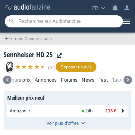
FR
Forums Casque studio
Sennheiser HD 25
Déposer un avis
(67)
Meilleurs prix
Annonces
Forums
News
Test
Tutoriels
Meilleur prix neuf
Amazon.fr
24h
113 €
Voir plus d’offres