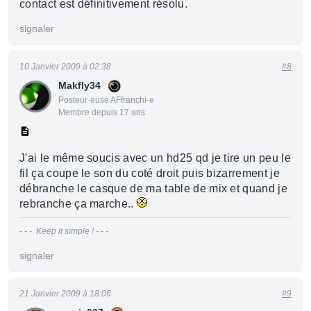
contact est définitivement résolu.
signaler
10 Janvier 2009 à 02:38
#8
Makfly34
Posteur·euse AFfranchi·e
Membre depuis 17 ans
J'ai le même soucis avec un hd25 qd je tire un peu le
fil ça coupe le son du coté droit puis bizarrement je
débranche le casque de ma table de mix et quand je
rebranche ça marche..
- - - Keep it simple ! - - -
signaler
21 Janvier 2009 à 18:06
#9