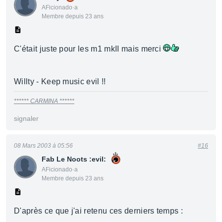
AFicionado·a
Membre depuis 23 ans
C'était juste pour les m1 mkII mais merci
Willty - Keep music evil !!
****** CARMINA ******
signaler
08 Mars 2003 à 05:56
#16
Fab Le Noots :evil:
AFicionado·a
Membre depuis 23 ans
D'après ce que j'ai retenu ces derniers temps :