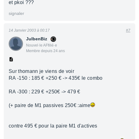
et pkoi ???
signaler
14 Janvier 2003 à 00:17
#7
JulbenBiz
Nouvel·le AFfilié·e
Membre depuis 24 ans
Sur thomann je viens de voir
RA -150 : 185 € +250 € -> 435€ le combo
RA -300 : 229 € +250€ -> 479 €
(+ paire de M1 passives 250€ :aime
contre 495 € pour la paire M1 d'actives