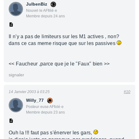
JulbenBiz
Nouvel·le AFfilié·e
Membre depuis 24 ans
Il n'y a pas de limiteurs sur les M1 actives , non?
dans ce cas meme risque que sur les passives
<< Faucheur ,parce que je le "Faux" bien >>
signaler
14 Janvier 2003 à 03:25
#10
Willy_77
Posteur·euse AFfolé·e
Membre depuis 23 ans
Ouh la !!! faut pas s'énerver les gars,