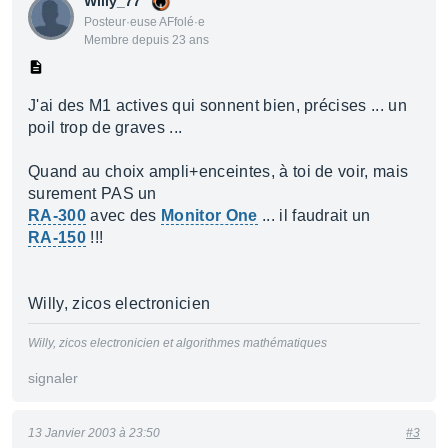
Willy_77
Posteur·euse AFfolé·e
Membre depuis 23 ans
J'ai des M1 actives qui sonnent bien, précises ... un
poil trop de graves ...
Quand au choix ampli+enceintes, à toi de voir, mais
surement PAS un
RA-300
avec des
Monitor One
... il faudrait un
RA-150
!!!
Willy, zicos electronicien
Willy, zicos electronicien et algorithmes mathématiques
signaler
13 Janvier 2003 à 23:50
#3