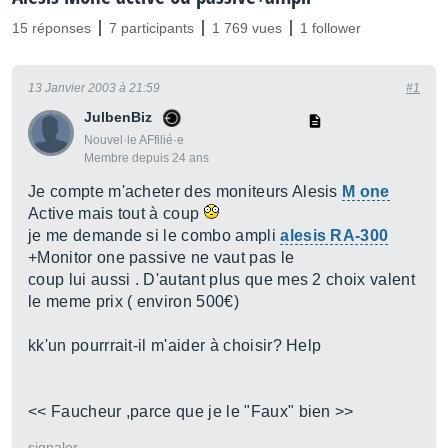
15 réponses
7 participants
1 769 vues
1 follower
13 Janvier 2003 à 21:59
#1
JulbenBiz
Nouvel·le AFfilié·e
Membre depuis 24 ans
Je compte m'acheter des moniteurs Alesis
M one
Active mais tout à coup
je me demande si le combo ampli
alesis RA-300
+Monitor one passive ne vaut pas le
coup lui aussi . D'autant plus que mes 2 choix valent
le meme prix ( environ 500€)
kk'un pourrrait-il m'aider à choisir? Help
<< Faucheur ,parce que je le "Faux" bien >>
signaler