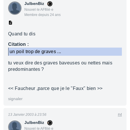
JulbenBiz
Nouvel·le AFfilié·e
Membre depuis 24 ans
Quand tu dis
Citation :
un poil trop de graves ...
tu veux dire des graves baveuses ou nettes mais
predominantes ?
<< Faucheur ,parce que je le "Faux" bien >>
signaler
13 Janvier 2003 à 23:56
#4
JulbenBiz
Nouvel·le AFfilié·e