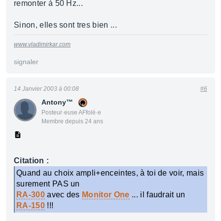
remonter à 50 Hz...
Sinon, elles sont tres bien ...
www.vladimirkar.com
signaler
14 Janvier 2003 à 00:08
#6
Antony™
Posteur·euse AFfolé·e
Membre depuis 24 ans
Citation :
Quand au choix ampli+enceintes, à toi de voir, mais
surement PAS un
RA-300
avec des
Monitor One
... il faudrait un
RA-150
!!!