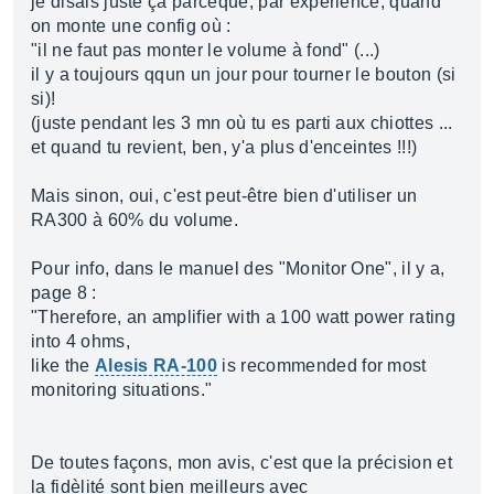
je disais juste ça parceque, par expérience, quand
on monte une config où :
"il ne faut pas monter le volume à fond" (...)
il y a toujours qqun un jour pour tourner le bouton (si
si)!
(juste pendant les 3 mn où tu es parti aux chiottes ...
et quand tu revient, ben, y'a plus d'enceintes !!!)
Mais sinon, oui, c'est peut-être bien d'utiliser un
RA300 à 60% du volume.
Pour info, dans le manuel des "Monitor One", il y a,
page 8 :
"Therefore, an amplifier with a 100 watt power rating
into 4 ohms,
like the
Alesis RA-100
is recommended for most
monitoring situations."
De toutes façons, mon avis, c'est que la précision et
la fidèlité sont bien meilleurs avec