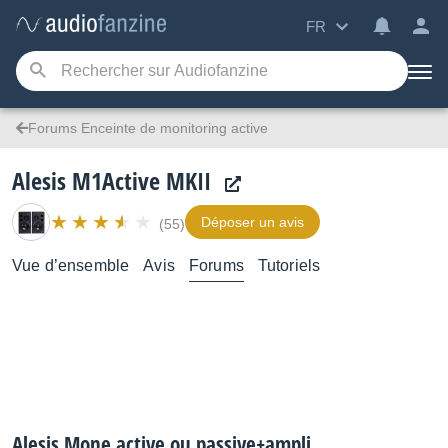
FR
Forums Enceinte de monitoring active
Alesis M1Active MKII
Déposer un avis
(55)
Vue d’ensemble
Avis
Forums
Tutoriels
Alesis Mone active ou passive+ampli