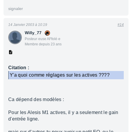
signaler
14 Janvier 2003 à 10:19
#14
Willy_77
Posteur·euse AFfolé·e
Membre depuis 23 ans
Citation :
Y'a quoi comme réglages sur les actives ????
Ca dépend des modèles :
Pour les Alesis M1 actives, il y a seulement le gain
d'entrée ligne.
mais sur d'autres tu peux avoir un petit EQ, ou le