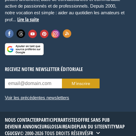
active de passionnés et de professionnels. Depuis 2000,
notre vocation est simple : aider au quotidien les amateurs et
Lire la suite
prof...
RECEVEZ NOTRE NEWSLETTER ÉDITORIALE
M’inscrire
Voir les précédentes newsletters
NOUS CONTACTER
PARTICIPER
ARTISTES
OFFRE SANS PUB
DEVENIR ANNONCEUR
GLOSSAIRE
AIDE
PLAN DU SITE
ENTITYMAP
CGU
CGV
© 2000-2026 TOUS DROITS RÉSERVÉS
FR