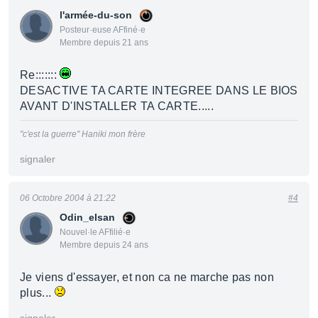
l'armée-du-son
Posteur·euse AFfiné·e
Membre depuis 21 ans
Re:::::::
DESACTIVE TA CARTE INTEGREE DANS LE BIOS
AVANT D'INSTALLER TA CARTE.....
"c'est la guerre" Haniki mon frère
signaler
06 Octobre 2004 à 21:22
#4
Odin_elsan
Nouvel·le AFfilié·e
Membre depuis 24 ans
Je viens d'essayer, et non ca ne marche pas non
plus...