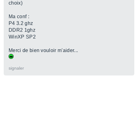
choix)
Ma conf :
P4 3.2 ghz
DDR2 1ghz
WinXP SP2
Merci de bien vouloir m'aider...
signaler