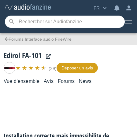
FR
Forums Interface audio FireWire
Edirol FA-101
Déposer un avis
(29)
Vue d’ensemble
Avis
Forums
News
Installation correcte mais impossibilite de