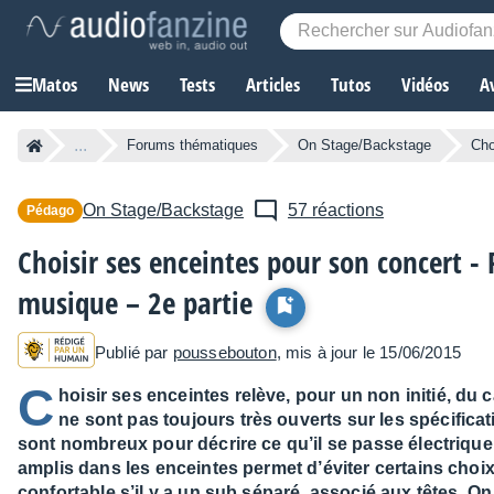
Matos
News
Tests
Articles
Tutos
Vidéos
A
...
Forums thématiques
On Stage/Backstage
Cho
On Stage/Backstage
57 réactions
Pédago
Choisir ses enceintes pour son concert - P
musique – 2e partie
Publié par
poussebouton
, mis à jour le 15/06/2015
C
hoisir ses enceintes relève, pour un non initié, du 
ne sont pas toujours très ouverts sur les spécificat
sont nombreux pour décrire ce qu’il se passe électrique
amplis dans les enceintes permet d’éviter certains choi
confortable s’il y a un sub séparé, associé aux têtes. O