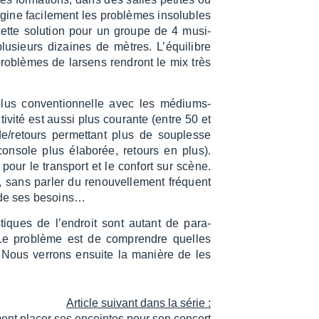
ne faci­le­ment les problèmes inso­lubles
cette solu­tion pour un groupe de 4 musi­
usieurs dizaines de mètres. L’équi­libre
es problèmes de larsens rendront le mix très
us conven­tion­nelle avec les médiums-
c­ti­vité est aussi plus courante (entre 50 et
çade/retours permet­tant plus de souplesse
(console plus élabo­rée, retours en plus).
pour le trans­port et le confort sur scène.
sans parler du renou­vel­le­ment fréquent
n de ses besoins…
s­tiques de l’en­droit sont autant de para­
. Le problème est de comprendre quelles
x. Nous verrons ensuite la manière de les
Article suivant dans la série :
nt placer ses enceintes pour son concert