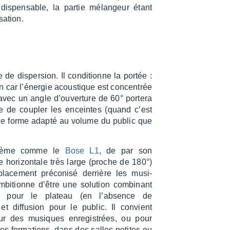
dis­pen­sable, la partie mélan­geur étant
a­tion.
de disper­sion. Il condi­tionne la portée :
in car l’éner­gie acous­tique est concen­trée
avec un angle d’ou­ver­ture de 60° portera
te de coupler les enceintes (quand c’est
t de forme adapté au volume du public que
tème comme le
Bose L1
, de par son
e hori­zon­tale très large (proche de 180°)
lace­ment préco­nisé derrière les musi­
mbi­tionne d’être une solu­tion combi­nant
ion pour le plateau (en l’ab­sence de
 et diffu­sion pour le public. Il convient
ur des musiques enre­gis­trées, ou pour
tes forma­tions, dans des salles petites ou