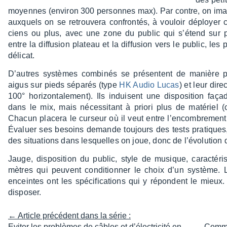
moyennes (envi­ron 300 personnes max). Par contre, on imagi
auxquels on se retrou­vera confron­tés, à vouloir déployer 
ciens ou plus, avec une zone du public qui s’étend sur pl
entre la diffu­sion plateau et la diffu­sion vers le public, l
déli­cat.
D’autres systèmes combi­nés se présentent de manière pl
aigus sur pieds sépa­rés (type
HK Audio Lucas
) et leur dire
100° hori­zon­ta­le­ment). Ils induisent une dispo­si­tion fa
dans le mix, mais néces­si­tant à priori plus de maté­riel 
Chacun placera le curseur où il veut entre l’en­com­bre­ment 
Évaluer ses besoins demande toujours des tests pratiques, 
des situa­tions dans lesquelles on joue, donc de l’évo­lu­tio
Jauge, dispo­si­tion du public, style de musique, carac­té­ri
mètres qui peuvent condi­tion­ner le choix d’un système
enceintes ont les spéci­fi­ca­tions qui y répondent le mieu
dispo­ser.
← Article précédent dans la série :
Eviter les problèmes de câbles et d’électricité en
Comme