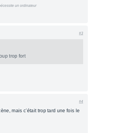
nécessite un ordinateur
#3
up trop fort
#4
cène, mais c'était trop tard une fois le