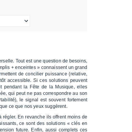
er­selle. Tout est une ques­tion de besoins,
 amplis + enceintes » connaissent un grand
ttent de conci­lier puis­sance (rela­tive,
t acces­sible. Si ces solu­tions peuvent
oit pendant la Fête de la Musique, elles
ée, qui peut ne pas corres­pondre au son
a­bi­lité), le signal est souvent forte­ment
rt que ce que nos yeux suggèrent.
à régler. En revanche ils offrent moins de
s­sants, ce sont des solu­tions « clés en
n­sion future. Enfin, aussi complets ces