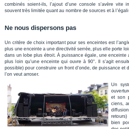
combi­nés soient-ils, l’ajout d’une console s’avère vite in
souvent très limi­tée quant au nombre de sources et à l’éga­li­s
Ne nous disper­sons pas
Un critère de choix impor­tant pour ses enceintes est l’angle 
plus une enceinte a une direc­ti­vité serrée, plus elle porte lo
dans un lobe plus étroit. À puis­sance égale, une enceinte 
plus loin qu’une enceinte qui ouvre à 90°. Il s’agit ensui
possible) pour construire un front d’onde, de puis­sance e
l’on veut arro­ser.
Un sys
ouver­tur
et son p
ciens, a
diffu­s
retours)
bien po
des peti