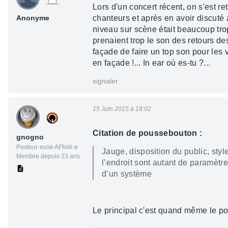
Lors d'un concert récent, on s'est re
Anonyme
chanteurs et après en avoir discuté a
niveau sur scène était beaucoup trop
prenaient trop le son des retours d
façade de faire un top son pour les 
en façade !... In ear où es-tu ?...
signaler
15 Juin 2015 à 18:02
Citation de poussebouton :
gnogno
Posteur·euse AFfolé·e
Jauge, disposition du public, sty
Membre depuis 23 ans
l’endroit sont autant de paramètr
d’un système
Le principal c'est quand même le po