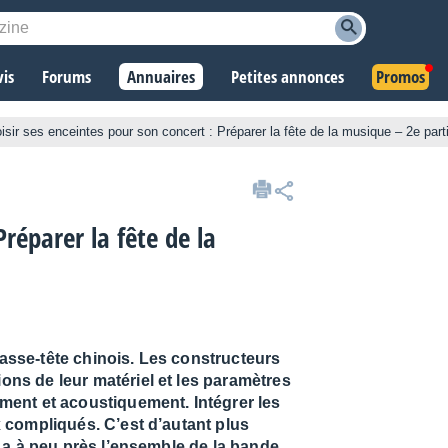
vis
Forums
Annuaires
Petites annonces
Promos
isir ses enceintes pour son concert : Préparer la fête de la musique – 2e part
réparer la fête de la
casse-tête chinois. Les constructeurs
ions de leur matériel et les paramètres
ment et acoustiquement. Intégrer les
x compliqués. C’est d’autant plus
n a à peu près l’ensemble de la bande