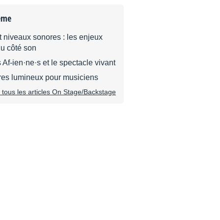
ème
 niveaux sonores : les enjeux
du côté son
 Af-ien·ne·s et le spectacle vivant
res lumineux pour musiciens
r tous les articles On Stage/Backstage