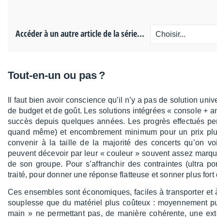
Accéder à un autre article de la série...
Tout-en-un ou pas ?
Il faut bien avoir conscience qu’il n’y a pas de solu­tion univ
de budget et de goût. Les solu­tions inté­grées « console +
succès depuis quelques années. Les progrès effec­tués perme
quand même) et encom­bre­ment mini­mum pour un prix plutô
conve­nir à la taille de la majo­rité des concerts qu’on v
peuvent déce­voir par leur « couleur » souvent assez marqu
de son groupe. Pour s’af­fran­chir des contraintes (ultra port
traité, pour donner une réponse flat­teuse et sonner plus fo
Ces ensembles sont écono­miques, faciles à trans­por­ter et 
souplesse que du maté­riel plus coûteux : moyen­ne­ment pui
main » ne permet­tant pas, de manière cohé­rente, une exte