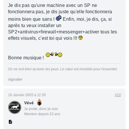
Je dis pas qu'une machine avec un SP ne
fonctionnera pas, je dis juste qu'elle fonctionnera
moins bien que sans !
Enfin, moi, je dis, ça, si
après tu veux installer un
SP2+antivirus+firewall+messenger+activer tous les
effets visuels, c'est toi qui vois !!!
Bonne musique !
On ne voit bien qu'avec les yeux. Le cœur est invisible pour l'essentiel.
signaler
16 Janvier 2005 à 11:56
#10
Vévé
Je poste, donc je suis
Membre depuis 23 ans