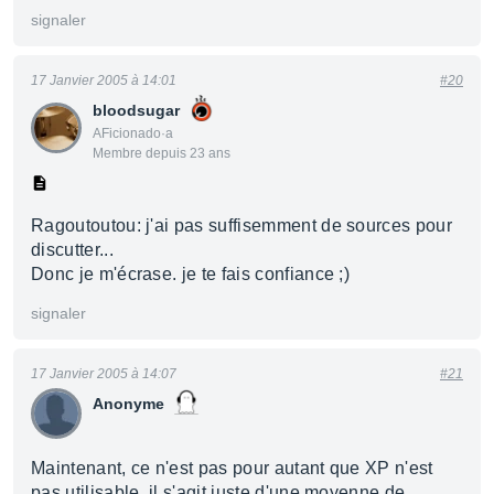
signaler
17 Janvier 2005 à 14:01
#20
bloodsugar
AFicionado·a
Membre depuis 23 ans
Ragoutoutou: j'ai pas suffisemment de sources pour
discutter...
Donc je m'écrase. je te fais confiance ;)
signaler
17 Janvier 2005 à 14:07
#21
Anonyme
Maintenant, ce n'est pas pour autant que XP n'est
pas utilisable, il s'agit juste d'une moyenne de