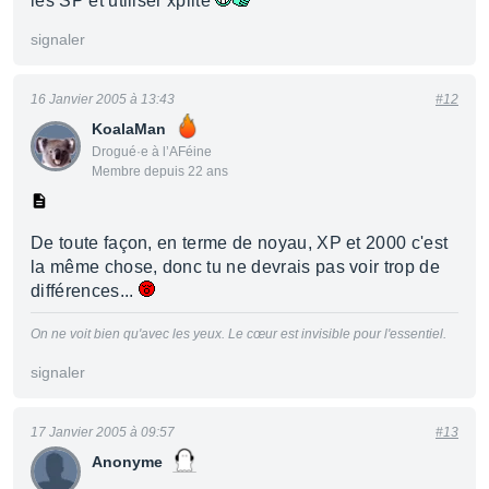
les SP et utiliser xplite
signaler
16 Janvier 2005 à 13:43
#12
KoalaMan
Drogué·e à l’AFéine
Membre depuis 22 ans
De toute façon, en terme de noyau, XP et 2000 c'est
la même chose, donc tu ne devrais pas voir trop de
différences...
On ne voit bien qu'avec les yeux. Le cœur est invisible pour l'essentiel.
signaler
17 Janvier 2005 à 09:57
#13
Anonyme