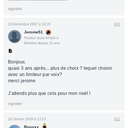
signaler
19 Décembre 2007 à 18:35
#10
Jerome51
Posteur·euse AFfolé·e
Membre depuis 23 ans
Bonjour,
quasi 3 ans aprés... plus de choix ? lequel choisir
avec un limiteur par voix?
merci jerome
J'attends plus que cela pour mon noël !
signaler
16 Janvier 2009 à 13:23
#11
Rouxxx