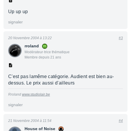
Up up up
signaler
20 Novembre 2004 à 13:22
#3
rroland
Modérateur·trice thématique
Membre depuis 21 ans
C'est pas lamême catégorie. Audient est bien au-
dessus. Le prix aussi d'ailleurs
Rroland
www.studiolair.be
signaler
21 Novembre 2004 à 11:54
#4
House of Noise