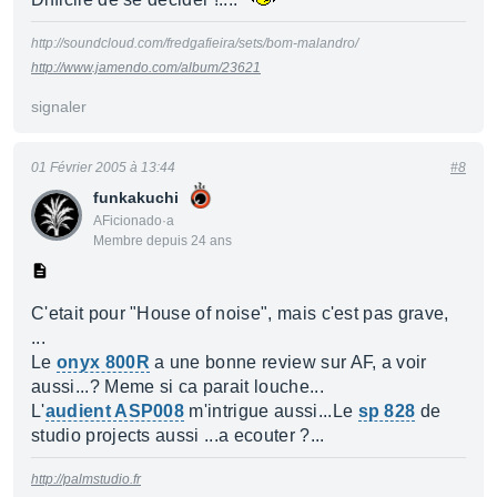
http://soundcloud.com/fredgafieira/sets/bom-malandro/
http://www.jamendo.com/album/23621
signaler
01 Février 2005 à 13:44
#8
funkakuchi
AFicionado·a
Membre depuis 24 ans
C'etait pour "House of noise", mais c'est pas grave,
...
Le
onyx 800R
a une bonne review sur AF, a voir
aussi...? Meme si ca parait louche...
L'
audient ASP008
m'intrigue aussi...Le
sp 828
de
studio projects aussi ...a ecouter ?...
http://palmstudio.fr