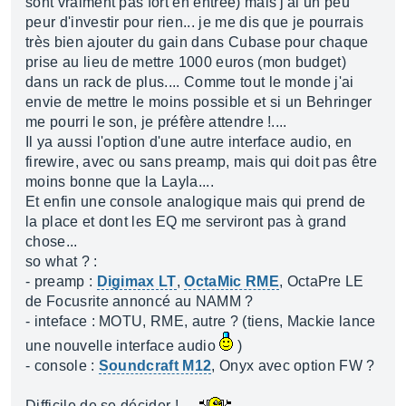
sont vraiment pas fort en entrée) mais j'ai un peu
peur d'investir pour rien... je me dis que je pourrais
très bien ajouter du gain dans Cubase pour chaque
prise au lieu de mettre 1000 euros (mon budget)
dans un rack de plus.... Comme tout le monde j'ai
envie de mettre le moins possible et si un Behringer
me pourri le son, je préfère attendre !....
Il ya aussi l'option d'une autre interface audio, en
firewire, avec ou sans preamp, mais qui doit pas être
moins bonne que la Layla....
Et enfin une console analogique mais qui prend de
la place et dont les EQ me serviront pas à grand
chose...
so what ? :
- preamp :
Digimax LT
,
OctaMic RME
, OctaPre LE
de Focusrite annoncé au NAMM ?
- inteface : MOTU, RME, autre ? (tiens, Mackie lance
une nouvelle interface audio
)
- console :
Soundcraft M12
, Onyx avec option FW ?
Difficile de se décider !....