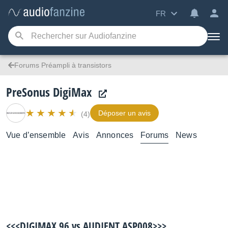
FR
Forums Préampli à transistors
PreSonus DigiMax
Déposer un avis
(4)
Vue d’ensemble
Avis
Annonces
Forums
News
<<<DIGIMAX 96 vs AUDIENT ASP008>>>