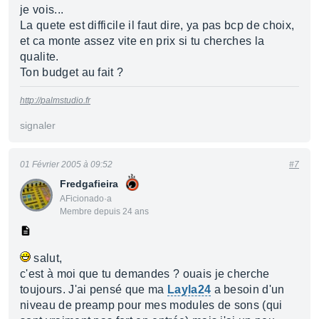
je vois...
La quete est difficile il faut dire, ya pas bcp de choix,
et ca monte assez vite en prix si tu cherches la
qualite.
Ton budget au fait ?
http://palmstudio.fr
signaler
01 Février 2005 à 09:52
#7
Fredgafieira
AFicionado·a
Membre depuis 24 ans
salut,
c'est à moi que tu demandes ? ouais je cherche
toujours. J'ai pensé que ma
Layla24
a besoin d'un
niveau de preamp pour mes modules de sons (qui