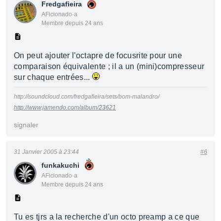
Fredgafieira
AFicionado·a
Membre depuis 24 ans
On peut ajouter l'octapre de focusrite pour une
comparaison équivalente ; il a un (mini)compresseur
sur chaque entrées...
http://soundcloud.com/fredgafieira/sets/bom-malandro/
http://www.jamendo.com/album/23621
signaler
31 Janvier 2005 à 23:44
#6
funkakuchi
AFicionado·a
Membre depuis 24 ans
Tu es tjrs a la recherche d'un octo preamp a ce que