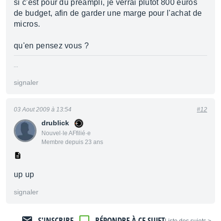
si c'est pour du préampli, je verrai plutot 800 euros
de budget, afin de garder une marge pour l'achat de
micros.
qu'en pensez vous ?
...
signaler
03 Aout 2009 à 13:54
#12
drublick
Nouvel·le AFfilié·e
Membre depuis 23 ans
up up
signaler
S'INSCRIRE
RÉPONDRE À CE SUJET