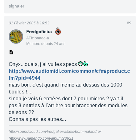
signaler
01 Février 2005 à 16:53
#9
Fredgafieira
AFicionado·a
Membre depuis 24 ans
Onyx...ouais, j'ai vu les specs
http://www.audiomidi.com/common/cfm/product.c
fm?pid=4944
mais bon, c'est quand meme au dessus des 1000
boules !....
sinon je vois 6 entrées dont 2 pour micros ? ya-t-il
pas 8 entrées à l'arrière pour brancher des modules
de sons ??
Connais pas les autres...
http://soundcloud.com/fredgafieira/sets/bom-malandro/
http://www.jamendo.com/album/23621