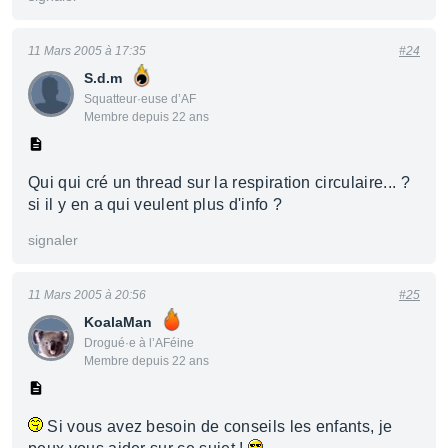
11 Mars 2005 à 17:35
#24
S.d.m
Squatteur·euse d’AF
Membre depuis 22 ans
Qui qui cré un thread sur la respiration circulaire... ?
si il y en a qui veulent plus d'info ?
signaler
11 Mars 2005 à 20:56
#25
KoalaMan
Drogué·e à l’AFéine
Membre depuis 22 ans
Si vous avez besoin de conseils les enfants, je