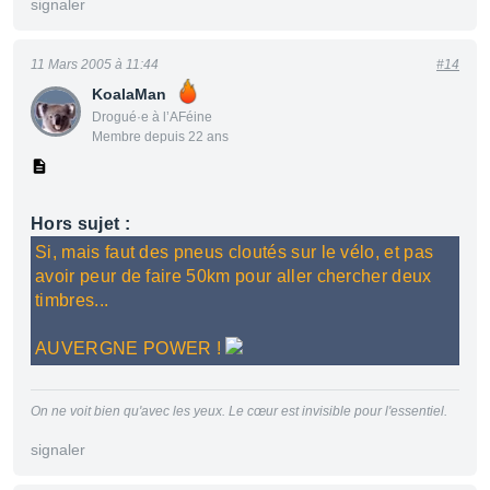
signaler
11 Mars 2005 à 11:44
#14
KoalaMan
Drogué·e à l’AFéine
Membre depuis 22 ans
Hors sujet :
Si, mais faut des pneus cloutés sur le vélo, et pas
avoir peur de faire 50km pour aller chercher deux
timbres...
AUVERGNE POWER !
On ne voit bien qu'avec les yeux. Le cœur est invisible pour l'essentiel.
signaler