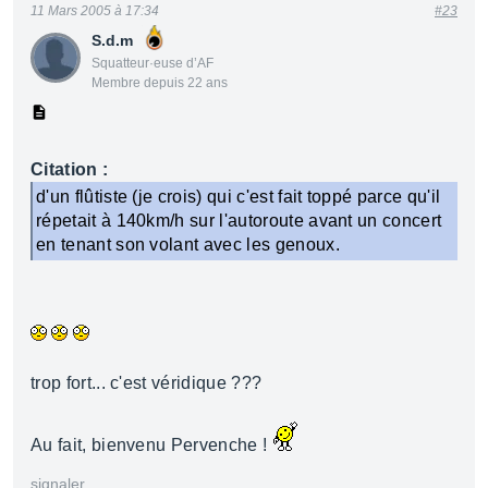
11 Mars 2005 à 17:34
#23
S.d.m
Squatteur·euse d’AF
Membre depuis 22 ans
Citation :
d'un flûtiste (je crois) qui c'est fait toppé parce qu'il
répetait à 140km/h sur l'autoroute avant un concert
en tenant son volant avec les genoux.
trop fort... c'est véridique ???
Au fait, bienvenu Pervenche !
signaler