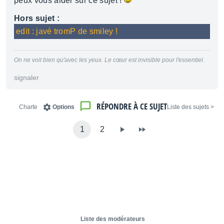
peux vous aider sur ce sujet !
Hors sujet :
edit : javé tromP de smiley !
On ne voit bien qu'avec les yeux. Le cœur est invisible pour l'essentiel.
signaler
RÉPONDRE À CE SUJET
Charte
Options
< Liste des sujets
1
2
Liste des modérateurs