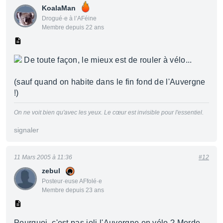
KoalaMan
Drogué·e à l’AFéine
Membre depuis 22 ans
De toute façon, le mieux est de rouler à vélo...
(sauf quand on habite dans le fin fond de l'Auvergne
!)
On ne voit bien qu'avec les yeux. Le cœur est invisible pour l'essentiel.
signaler
11 Mars 2005 à 11:36
#12
zebul
Posteur·euse AFfolé·e
Membre depuis 23 ans
Pourquoi, c'est pas joli l'Auvergne en vélo ? Merde,