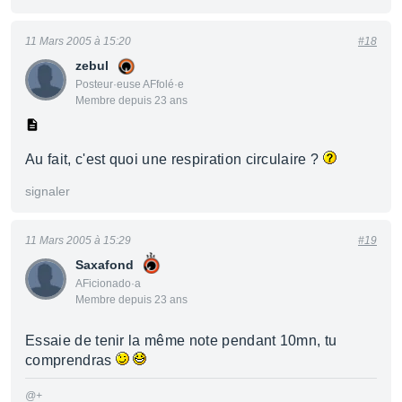
11 Mars 2005 à 15:20
#18
zebul
Posteur·euse AFfolé·e
Membre depuis 23 ans
Au fait, c'est quoi une respiration circulaire ?
signaler
11 Mars 2005 à 15:29
#19
Saxafond
AFicionado·a
Membre depuis 23 ans
Essaie de tenir la même note pendant 10mn, tu
comprendras
@+