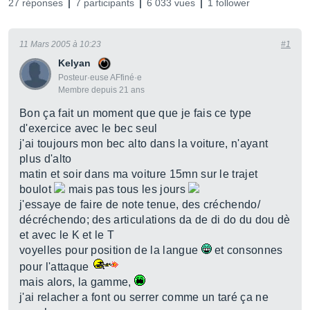
27 réponses
7 participants
6 033 vues
1 follower
11 Mars 2005 à 10:23
#1
Kelyan
Posteur·euse AFfiné·e
Membre depuis 21 ans
Bon ça fait un moment que que je fais ce type
d'exercice avec le bec seul
j'ai toujours mon bec alto dans la voiture, n'ayant
plus d'alto
matin et soir dans ma voiture 15mn sur le trajet
boulot
mais pas tous les jours
j'essaye de faire de note tenue, des créchendo/
décréchendo; des articulations da de di do du dou dè
et avec le K et le T
voyelles pour position de la langue
et consonnes
pour l'attaque
mais alors, la gamme,
j'ai relacher a font ou serrer comme un taré ça ne