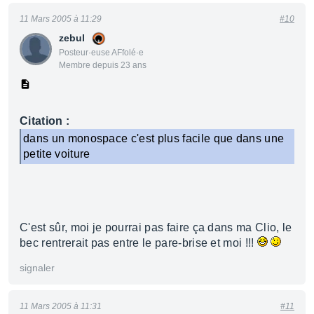
11 Mars 2005 à 11:29
#10
zebul
Posteur·euse AFfolé·e
Membre depuis 23 ans
Citation :
dans un monospace c'est plus facile que dans une
petite voiture
C'est sûr, moi je pourrai pas faire ça dans ma Clio, le
bec rentrerait pas entre le pare-brise et moi !!!
signaler
11 Mars 2005 à 11:31
#11