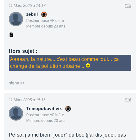
11 Mars 2005 à 14:17
#15
zebul
Posteur·euse AFfolé·e
Membre depuis 23 ans
Hors sujet :
Aaaaah, la nature... c'est beau comme tout... ça
change de la pollution urbaine...
signaler
11 Mars 2005 à 15:16
#16
Trimopobavitivix
Posteur·euse AFfiné·e
Membre depuis 23 ans
Perso, j'aime bien "jouer" du bec (j'ai dis jouer, pas