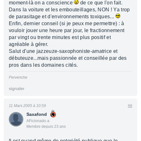
moment-là on a conscience
de ce que l'on fait.
Dans la voiture et les embouteillages, NON ! Ya trop
de parasitage et d'environnements toxiques...
Enfin, dernier conseil (si je peux me permettre) : à
vouloir jouer une heure par jour, le fractionnement
par vingt ou trente minutes est plus positif et
agréable à gérer.
Salut d'une jazzeuze-saxophoniste-amatrice et
débuteuze...mais passionnée et conseillée par des
pros dans les domaines cités.
Pervenche
signaler
11 Mars 2005 à 10:59
#6
Saxafond
AFicionado·a
Membre depuis 23 ans
Il est quand même de notoriété publique que le