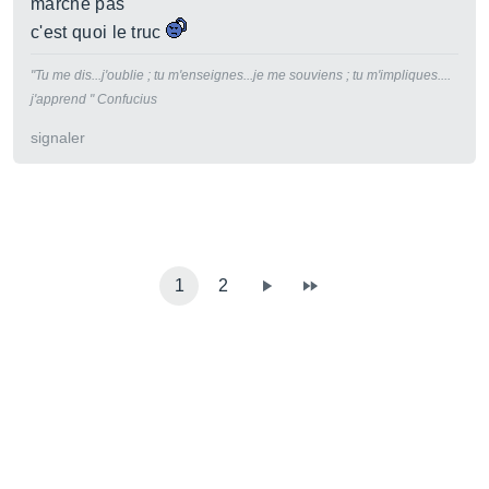
marche pas
c'est quoi le truc
"Tu me dis...j'oublie ; tu m'enseignes...je me souviens ; tu m'impliques....
j'apprend " Confucius
signaler
1
2