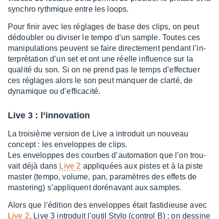
synchro ryth­mique entre les loops.
Pour finir avec les réglages de base des clips, on peut
dédou­bler ou divi­ser le tempo d’un sample. Toutes ces
mani­pu­la­tions peuvent se faire direc­te­ment pendant l’in­
ter­pré­ta­tion d’un set et ont une réelle influence sur la
qualité du son. Si on ne prend pas le temps d’ef­fec­tuer
ces réglages alors le son peut manquer de clarté, de
dyna­mique ou d’ef­fi­ca­cité.
Live 3 : l’in­no­va­tion
La troi­sième version de Live a intro­duit un nouveau
concept : les enve­loppes de clips.
Les enve­loppes des courbes d’au­to­ma­tion que l’on trou­
vait déjà dans
Live 2
appliquées aux pistes et à la piste
master (tempo, volume, pan, para­mètres des effets de
maste­ring) s’ap­pliquent doré­na­vant aux samples.
Alors que l’édi­tion des enve­loppes était fasti­dieuse avec
Live 2
, Live 3 intro­duit l’ou­til Stylo (control B) : on dessine