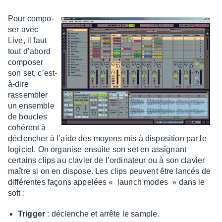
Pour compo­
ser avec
Live, il faut
tout d’abord
compo­ser
son set, c’est-
à-dire
rassem­bler
un ensemble
de boucles
cohé­rent à
déclen­cher à l’aide des moyens mis à dispo­si­tion par le
logi­ciel. On orga­nise ensuite son set en assi­gnant
certains clips au clavier de l’or­di­na­teur ou à son clavier
maître si on en dispose. Les clips peuvent être lancés de
diffé­rentes façons appe­lées « launch modes » dans le
soft :
Trig­ger
: déclenche et arrête le sample.