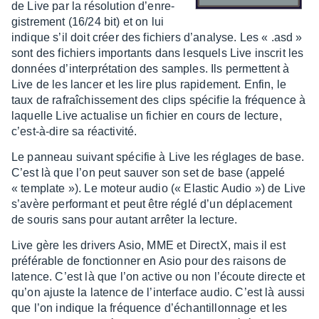
de Live par la réso­lu­tion d’en­re­
gis­tre­ment (16/24 bit) et on lui
indique s’il doit créer des fichiers d’ana­lyse. Les « .asd »
sont des fichiers impor­tants dans lesquels Live inscrit les
données d’in­ter­pré­ta­tion des samples. Ils permettent à
Live de les lancer et les lire plus rapi­de­ment. Enfin, le
taux de rafraî­chis­se­ment des clips spéci­fie la fréquence à
laquelle Live actua­lise un fichier en cours de lecture,
c’est-à-dire sa réac­ti­vité.
Le panneau suivant spéci­fie à Live les réglages de base.
C’est là que l’on peut sauver son set de base (appelé
« template »). Le moteur audio (« Elas­tic Audio ») de Live
s’avère perfor­mant et peut être réglé d’un dépla­ce­ment
de souris sans pour autant arrê­ter la lecture.
Live gère les drivers Asio, MME et DirectX, mais il est
préfé­rable de fonc­tion­ner en Asio pour des raisons de
latence. C’est là que l’on active ou non l’écoute directe et
qu’on ajuste la latence de l’in­ter­face audio. C’est là aussi
que l’on indique la fréquence d’échan­tillon­nage et les