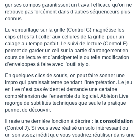
ger ses compos garan­tissent un travail effi­cace qu’on ne
retrouve pas forcé­ment dans d’autres séquen­ceurs plus
connus.
Le verrouillage sur la grille (Control G) magné­tise les
clips et les fait coller aux cellules de la grille, pour un
calage au tempo parfait. Le suivi de lecture (Control F)
permet de garder un œil sur la partie d’ar­ran­ge­ment en
cours de lecture et d’an­ti­ci­per telle ou telle modi­fi­ca­tion
d’en­ve­loppes à faire avec l’ou­til stylo.
En quelques clics de souris, on peut faire sonner une
impro qui parais­sait terne pendant l’in­ter­pré­ta­tion. Le jeu
en live n’est pas évident et demande une certaine
compré­hen­sion de l’en­semble du logi­ciel. Able­ton Live
regorge de subti­li­tés tech­niques que seule la pratique
permet de décou­vrir.
Il reste une dernière fonc­tion à décrire :
la conso­li­da­tion
(Control J). Si vous avez réalisé un solo inté­res­sant ou
un son assez inédit que vous voudriez réuti­li­ser dans une