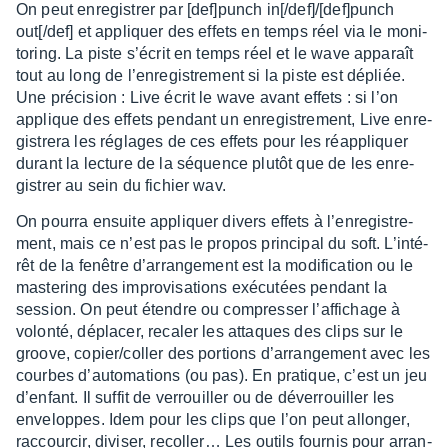
On peut enre­gis­trer par [def]punch in[/def]/[def]punch
out[/def] et appliquer des effets en temps réel via le moni­
to­ring. La piste s’écrit en temps réel et le wave appa­raît
tout au long de l’en­re­gis­tre­ment si la piste est dépliée.
Une préci­sion : Live écrit le wave avant effets : si l’on
applique des effets pendant un enre­gis­tre­ment, Live enre­
gis­trera les réglages de ces effets pour les réap­pliquer
durant la lecture de la séquence plutôt que de les enre­
gis­trer au sein du fichier wav.
On pourra ensuite appliquer divers effets à l’en­re­gis­tre­
ment, mais ce n’est pas le propos prin­ci­pal du soft. L’in­té­
rêt de la fenêtre d’ar­ran­ge­ment est la modi­fi­ca­tion ou le
maste­ring des impro­vi­sa­tions exécu­tées pendant la
session. On peut étendre ou compres­ser l’af­fi­chage à
volonté, dépla­cer, reca­ler les attaques des clips sur le
groove, copier/coller des portions d’ar­ran­ge­ment avec les
courbes d’au­to­ma­tions (ou pas). En pratique, c’est un jeu
d’en­fant. Il suffit de verrouiller ou de déver­rouiller les
enve­loppes. Idem pour les clips que l’on peut allon­ger,
raccour­cir, divi­ser, recol­ler… Les outils four­nis pour arran­