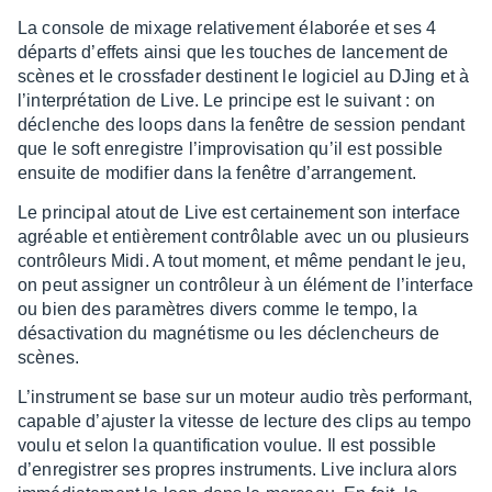
La console de mixage rela­ti­ve­ment élabo­rée et ses 4
départs d’ef­fets ainsi que les touches de lance­ment de
scènes et le cross­fa­der destinent le logi­ciel au DJing et à
l’in­ter­pré­ta­tion de Live. Le prin­cipe est le suivant : on
déclenche des loops dans la fenêtre de session pendant
que le soft enre­gistre l’im­pro­vi­sa­tion qu’il est possible
ensuite de modi­fier dans la fenêtre d’ar­ran­ge­ment.
Le prin­ci­pal atout de Live est certai­ne­ment son inter­face
agréable et entiè­re­ment contrô­lable avec un ou plusieurs
contrô­leurs Midi. A tout moment, et même pendant le jeu,
on peut assi­gner un contrô­leur à un élément de l’in­ter­face
ou bien des para­mètres divers comme le tempo, la
désac­ti­va­tion du magné­tisme ou les déclen­cheurs de
scènes.
L’ins­tru­ment se base sur un moteur audio très perfor­mant,
capable d’ajus­ter la vitesse de lecture des clips au tempo
voulu et selon la quan­ti­fi­ca­tion voulue. Il est possible
d’en­re­gis­trer ses propres instru­ments. Live inclura alors