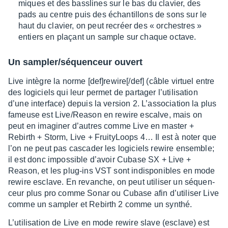
miques et des bass­lines sur le bas du clavier, des
pads au centre puis des échan­tillons de sons sur le
haut du clavier, on peut recréer des « orchestres »
entiers en plaçant un sample sur chaque octave.
Un sampler/séquen­ceur ouvert
Live intègre la norme [def]rewire[/def] (câble virtuel entre
des logi­ciels qui leur permet de parta­ger l’uti­li­sa­tion
d’une inter­face) depuis la version 2. L’as­so­cia­tion la plus
fameuse est Live/Reason en rewire escalve, mais on
peut en imagi­ner d’autres comme Live en master +
Rebirth + Storm, Live + Frui­ty­Loops 4… Il est à noter que
l’on ne peut pas casca­der les logi­ciels rewire ensemble;
il est donc impos­sible d’avoir Cubase SX + Live +
Reason, et les plug-ins VST sont indis­po­nibles en mode
rewire esclave. En revanche, on peut utili­ser un séquen­
ceur plus pro comme Sonar ou Cubase afin d’uti­li­ser Live
comme un sampler et Rebirth 2 comme un synthé.
L’uti­li­sa­tion de Live en mode rewire slave (esclave) est