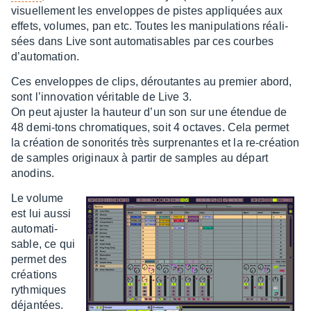
visuel­le­ment les enve­loppes de pistes appliquées aux
effets, volumes, pan etc. Toutes les mani­pu­la­tions réali­
sées dans Live sont auto­ma­ti­sables par ces courbes
d’au­to­ma­tion.
Ces enve­loppes de clips, dérou­tantes au premier abord,
sont l’in­no­va­tion véri­table de Live 3.
On peut ajus­ter la hauteur d’un son sur une éten­due de
48 demi-tons chro­ma­tiques, soit 4 octaves. Cela permet
la créa­tion de sono­ri­tés très surpre­nantes et la re-créa­tion
de samples origi­naux à partir de samples au départ
anodins.
Le volume
est lui aussi
auto­ma­ti­
sable, ce qui
permet des
créa­tions
ryth­miques
déjan­tées.