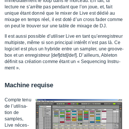
immé­dia­te­ment le loop dans le morceau. En fait, la
lecture ne s’ar­rête pas pendant que l’on joue, et, fait
unique étant donné que le mixer de Live est dédié au
mixage en temps réel, il est doté d’un cross fader comme
on peut le trou­ver sur une table de mixage de DJ.
Il est aussi possible d’uti­li­ser Live en tant qu’en­re­gis­treur
multi­piste, même si son prin­ci­pal inté­rêt n’est pas là. Ce
logi­ciel est plus un hybride entre un sampler, une groo­ve­
box et un enre­gis­treur [def]dtd[/def]. D’ailleurs, Able­ton
défi­nit sa créa­tion comme étant un « Sequen­cing Instru­
ment ».
Machine requise
Compte tenu
de l’uti­li­sa­
tion de
samples,
Live néces­