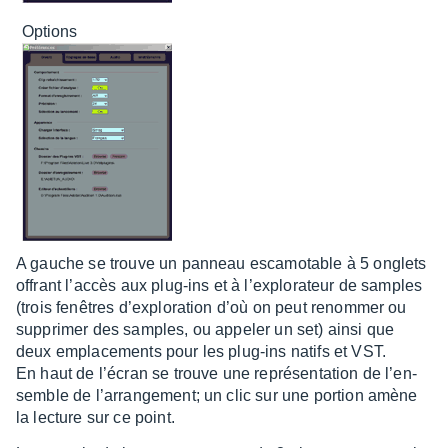
Options
A gauche se trouve un panneau esca­mo­table à 5 onglets
offrant l’ac­cès aux plug-ins et à l’ex­plo­ra­teur de samples
(trois fenêtres d’ex­plo­ra­tion d’où on peut renom­mer ou
suppri­mer des samples, ou appe­ler un set) ainsi que
deux empla­ce­ments pour les plug-ins natifs et VST.
En haut de l’écran se trouve une repré­sen­ta­tion de l’en­
semble de l’ar­ran­ge­ment; un clic sur une portion amène
la lecture sur ce point.