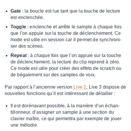
Gate
: la boucle est lue tant que la touche de lecture
est enclen­chée.
Toggle
: enclenche et arrête le sample à chaque fois
que l’on appuie sur la touche de déclen­che­ment. Ce
mode est utile en session car il permet de synchro­ni­
ser des scènes.
Repeat
: à chaque fois que l’on appuie sur la touche
de déclen­che­ment, la lecture du clip reprend à zéro.
Ce mode est utile pour créer des effets de scratch ou
de bégaie­ment sur des samples de voix.
Par rapport à l’an­cienne version
Live 2
, Live 3 dispose de
nouvelles fonc­tions qu’il est inté­res­sant de détailler :
Il est doré­na­vant possible, à la manière d’un échan­
tillon­neur, d’as­si­gner un sample à une section du
clavier maître, ce qui permet­tra par exemple de jouer
une mélo­die.