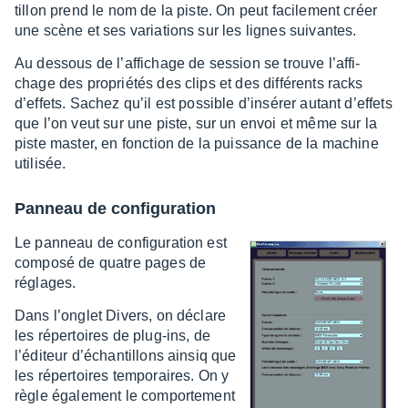
tillon prend le nom de la piste. On peut faci­le­ment créer
une scène et ses varia­tions sur les lignes suivantes.
Au dessous de l’af­fi­chage de session se trouve l’af­fi­
chage des proprié­tés des clips et des diffé­rents racks
d’ef­fets. Sachez qu’il est possible d’in­sé­rer autant d’ef­fets
que l’on veut sur une piste, sur un envoi et même sur la
piste master, en fonc­tion de la puis­sance de la machine
utili­sée.
Panneau de confi­gu­ra­tion
Le panneau de confi­gu­ra­tion est
composé de quatre pages de
réglages.
Dans l’on­glet Divers, on déclare
les réper­toires de plug-ins, de
l’édi­teur d’échan­tillons ainsiq que
les réper­toires tempo­raires. On y
règle égale­ment le compor­te­ment