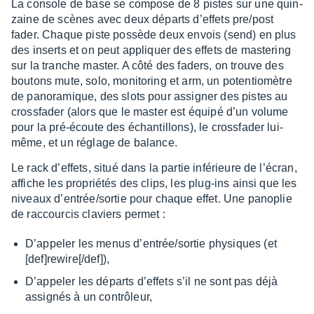
La console de base se compose de 8 pistes sur une quin­
zaine de scènes avec deux départs d’ef­fets pre/post
fader. Chaque piste possède deux envois (send) en plus
des inserts et on peut appliquer des effets de maste­ring
sur la tranche master. A côté des faders, on trouve des
boutons mute, solo, moni­to­ring et arm, un poten­tio­mètre
de pano­ra­mique, des slots pour assi­gner des pistes au
cross­fa­der (alors que le master est équipé d’un volume
pour la pré-écoute des échan­tillons), le cross­fa­der lui-
même, et un réglage de balance.
Le rack d’ef­fets, situé dans la partie infé­rieure de l’écran,
affiche les proprié­tés des clips, les plug-ins ainsi que les
niveaux d’en­trée/sortie pour chaque effet. Une pano­plie
de raccour­cis claviers permet :
D’ap­pe­ler les menus d’en­trée/sortie physiques (et
[def]rewire[/def]),
D’ap­pe­ler les départs d’ef­fets s’il ne sont pas déjà
assi­gnés à un contrô­leur,