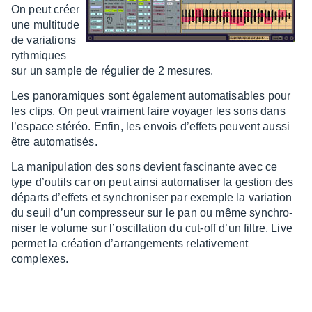
On peut créer
une multi­tude
de varia­tions
ryth­miques
sur un sample de régu­lier de 2 mesures.
Les pano­ra­miques sont égale­ment auto­ma­ti­sables pour
les clips. On peut vrai­ment faire voya­ger les sons dans
l’es­pace stéréo. Enfin, les envois d’ef­fets peuvent aussi
être auto­ma­ti­sés.
La mani­pu­la­tion des sons devient fasci­nante avec ce
type d’ou­tils car on peut ainsi auto­ma­ti­ser la gestion des
départs d’ef­fets et synchro­ni­ser par exemple la varia­tion
du seuil d’un compres­seur sur le pan ou même synchro­
ni­ser le volume sur l’os­cil­la­tion du cut-off d’un filtre. Live
permet la créa­tion d’ar­ran­ge­ments rela­ti­ve­ment
complexes.