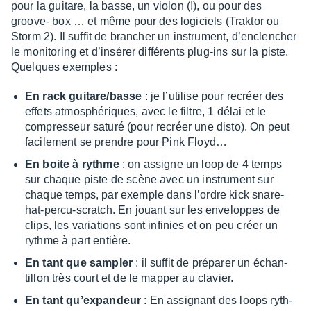
pour la guitare, la basse, un violon (!), ou pour des
groove- box … et même pour des logi­ciels (Trak­tor ou
Storm 2). Il suffit de bran­cher un instru­ment, d’en­clen­cher
le moni­to­ring et d’in­sé­rer diffé­rents plug-ins sur la piste.
Quelques exemples :
En rack guitare/basse
: je l’uti­lise pour recréer des
effets atmo­sphé­riques, avec le filtre, 1 délai et le
compres­seur saturé (pour recréer une disto). On peut
faci­le­ment se prendre pour Pink Floyd…
En boite à rythme
: on assigne un loop de 4 temps
sur chaque piste de scène avec un instru­ment sur
chaque temps, par exemple dans l’ordre kick snare-
hat-percu-scratch. En jouant sur les enve­loppes de
clips, les varia­tions sont infi­nies et on peu créer un
rythme à part entière.
En tant que sampler
: il suffit de prépa­rer un échan­
tillon très court et de le mapper au clavier.
En tant qu’ex­pan­deur
: En assi­gnant des loops ryth­