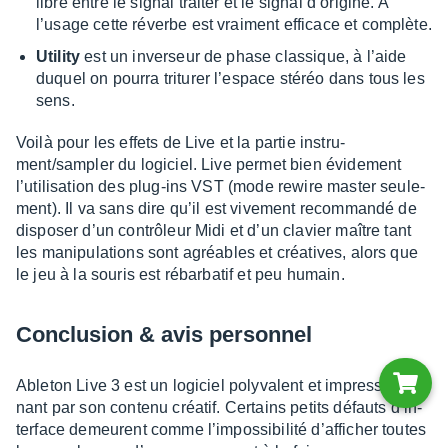
libre entre le signal trai­ter et le signal d’ori­gine. A
l’usage cette réverbe est vrai­ment effi­cace et complète.
Utility
est un inver­seur de phase clas­sique, à l’aide
duquel on pourra tritu­rer l’es­pace stéréo dans tous les
sens.
Voilà pour les effets de Live et la partie instru­
ment/sampler du logi­ciel. Live permet bien évide­ment
l’uti­li­sa­tion des plug-ins VST (mode rewire master seule­
ment). Il va sans dire qu’il est vive­ment recom­mandé de
dispo­ser d’un contrô­leur Midi et d’un clavier maître tant
les mani­pu­la­tions sont agréables et créa­tives, alors que
le jeu à la souris est rébar­ba­tif et peu humain.
Conclu­sion & avis person­nel
Able­ton Live 3 est un logi­ciel poly­va­lent et impres­sion­
nant par son contenu créa­tif. Certains petits défauts d’in­
ter­face demeurent comme l’im­pos­si­bi­lité d’af­fi­cher toutes