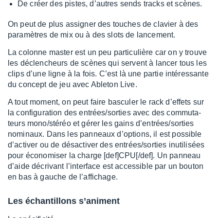
De créer des pistes, d’autres sends tracks et scènes.
On peut de plus assi­gner des touches de clavier à des
para­mètres de mix ou à des slots de lance­ment.
La colonne master est un peu parti­cu­lière car on y trouve
les déclen­cheurs de scènes qui servent à lancer tous les
clips d’une ligne à la fois. C’est là une partie inté­res­sante
du concept de jeu avec Able­ton Live.
A tout moment, on peut faire bascu­ler le rack d’ef­fets sur
la confi­gu­ra­tion des entrées/sorties avec des commu­ta­
teurs mono/stéréo et gérer les gains d’en­trées/sorties
nomi­naux. Dans les panneaux d’op­tions, il est possible
d’ac­ti­ver ou de désac­ti­ver des entrées/sorties inuti­li­sées
pour écono­mi­ser la charge [def]CPU[/def]. Un panneau
d’aide décri­vant l’in­ter­face est acces­sible par un bouton
en bas à gauche de l’af­fi­chage.
Les échan­tillons s’animent