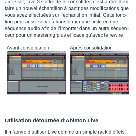
autre set, Live 3 s’offre de le conso­li­der, c’est-à-dire d’en
faire un nouvel échan­tillon à partir des modi­fi­ca­tions que
vous avez effec­tuées sur l’échan­tillon initial. Cette fonc­
tion peut aussi servir à trans­for­mer une piste en une
séquence audio afin de l’im­por­ter dans un autre séquen­
ceur pour un maste­ring plus effi­cace qu’avec le rewire.
Avant conso­li­da­tion
Après conso­li­da­tion
Utili­sa­tion détour­née d’Able­ton Live
Il m’ar­rive d’uti­li­ser Live comme un simple rack d’ef­fets