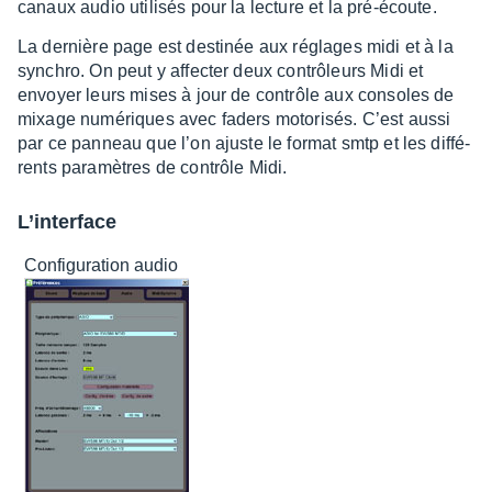
canaux audio utili­sés pour la lecture et la pré-écoute.
La dernière page est desti­née aux réglages midi et à la
synchro. On peut y affec­ter deux contrô­leurs Midi et
envoyer leurs mises à jour de contrôle aux consoles de
mixage numé­riques avec faders moto­ri­sés. C’est aussi
par ce panneau que l’on ajuste le format smtp et les diffé­
rents para­mètres de contrôle Midi.
L’in­ter­face
Confi­gu­ra­tion audio