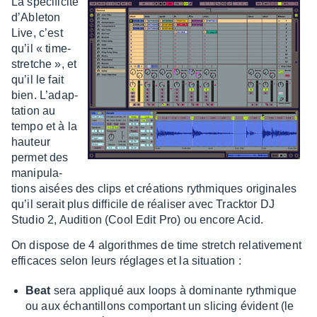
La spéci­fi­cité
d’Able­ton
Live, c’est
qu’il « time-
stretche », et
qu’il le fait
bien. L’adap­
ta­tion au
tempo et à la
hauteur
permet des
mani­pu­la­
tions aisées des clips et créa­tions ryth­miques origi­nales
qu’il serait plus diffi­cile de réali­ser avec Track­tor DJ
Studio 2, Audi­tion (Cool Edit Pro) ou encore Acid.
On dispose de 4 algo­rithmes de time stretch rela­ti­ve­ment
effi­caces selon leurs réglages et la situa­tion :
Beat
sera appliqué aux loops à domi­nante ryth­mique
ou aux échan­tillons compor­tant un slicing évident (le