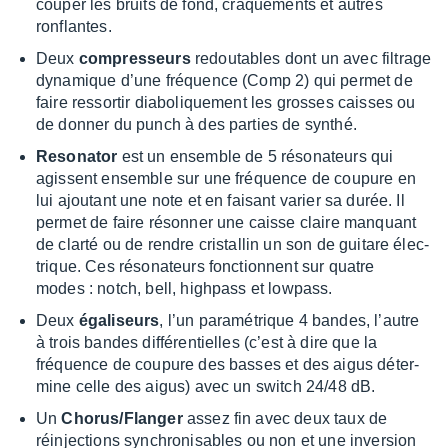
couper les bruits de fond, craque­ments et autres
ronflantes.
Deux
compres­seurs
redou­tables dont un avec filtrage
dyna­mique d’une fréquence (Comp 2) qui permet de
faire ressor­tir diabo­lique­ment les grosses caisses ou
de donner du punch à des parties de synthé.
Reso­na­tor
est un ensemble de 5 réso­na­teurs qui
agissent ensemble sur une fréquence de coupure en
lui ajou­tant une note et en faisant varier sa durée. Il
permet de faire réson­ner une caisse claire manquant
de clarté ou de rendre cris­tal­lin un son de guitare élec­
trique. Ces réso­na­teurs fonc­tionnent sur quatre
modes : notch, bell, high­pass et lowpass.
Deux
égali­seurs
, l’un para­mé­trique 4 bandes, l’autre
à trois bandes diffé­ren­tielles (c’est à dire que la
fréquence de coupure des basses et des aigus déter­
mine celle des aigus) avec un switch 24/48 dB.
Un
Chorus/Flan­ger
assez fin avec deux taux de
réinjec­tions synchro­ni­sables ou non et une inver­sion