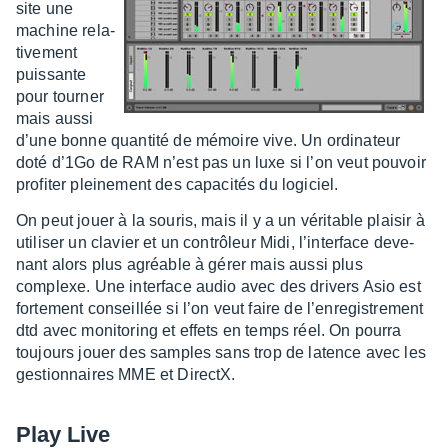
site une
machine rela­
ti­ve­ment
puis­sante
pour tour­ner
mais aussi
d’une bonne quan­tité de mémoire vive. Un ordi­na­teur
doté d’1Go de RAM n’est pas un luxe si l’on veut pouvoir
profi­ter plei­ne­ment des capa­ci­tés du logi­ciel.
On peut jouer à la souris, mais il y a un véri­table plai­sir à
utili­ser un clavier et un contrô­leur Midi, l’in­ter­face deve­
nant alors plus agréable à gérer mais aussi plus
complexe. Une inter­face audio avec des drivers Asio est
forte­ment conseillée si l’on veut faire de l’en­re­gis­tre­ment
dtd avec moni­to­ring et effets en temps réel. On pourra
toujours jouer des samples sans trop de latence avec les
gestion­naires MME et DirectX.
Play Live