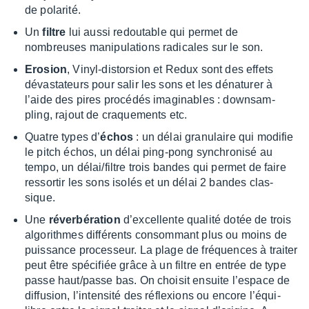
de pola­rité.
Un
filtre
lui aussi redou­table qui permet de
nombreuses mani­pu­la­tions radi­cales sur le son.
Erosion
, Vinyl-distor­sion et Redux sont des effets
dévas­ta­teurs pour salir les sons et les déna­tu­rer à
l’aide des pires procé­dés imagi­nables : down­sam­
pling, rajout de craque­ments etc.
Quatre types d’
échos
: un délai granu­laire qui modi­fie
le pitch échos, un délai ping-pong synchro­nisé au
tempo, un délai/filtre trois bandes qui permet de faire
ressor­tir les sons isolés et un délai 2 bandes clas­
sique.
Une
réver­bé­ra­tion
d’ex­cel­lente qualité dotée de trois
algo­rithmes diffé­rents consom­mant plus ou moins de
puis­sance proces­seur. La plage de fréquences à trai­ter
peut être spéci­fiée grâce à un filtre en entrée de type
passe haut/passe bas. On choi­sit ensuite l’es­pace de
diffu­sion, l’in­ten­sité des réflexions ou encore l’équi­