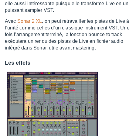
elle aussi inté­res­sante puisqu’elle trans­forme Live en un
puis­sant sampler VST.
Avec
Sonar 2 XL
, on peut retra­vailler les pistes de Live à
l’unité comme celles d’un clas­sique instru­ment VST. Une
fois l’ar­ran­ge­ment terminé, la fonc­tion bounce to track
exécu­tera un rendu des pistes de Live en fichier audio
inté­gré dans Sonar, utile avant maste­ring.
Les effets