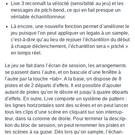
Live 3 recon­naît la vélo­cité (sensi­bi­lité au jeu) et les
messages de pitch-bend, ce qui en fait presque un
véri­table échan­tillon­neur.
Là encore, une nouvelle fonc­tion permet d’amé­lio­rer le
jeu puisque l’on peut appliquer un legato à un sample,
c’est-à-dire qu’au lieu de rejouer l’échan­tillon du début
à chaque déclen­che­ment, l’échan­tillon sera « pitché »
en temps réel.
Le jeu se fait dans l’écran de session, les arran­ge­ments
se passent dans l’autre, et on bascule d’une fenêtre à
l’autre par la touche <tab>. A la base, on dispose de 8
pistes et de 2 départs d’ef­fets. Il est possible d’ajou­ter
autant de pistes qu’on le désire et jusqu’à quatre départs
d’ef­fets. En outre, Live comporte un système de pattern :
les lignes hori­zon­tales sont des scènes et on peut lancer
tous les clips d’une scène en cliquant sur son inter­rup­
teur, dans la colonne de droite. Pour termi­ner la descrip­
tion du bloc de session, on peut renom­mer les pistes et
les scènes à sa guise. Dès lors qu’on sample, l’échan­