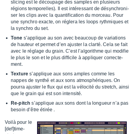
slicing est le décou­page des samples en plusieurs
régions tempo­relles). Il est inté­res­sant de désyn­chro­ni­
ser les clips avec la quan­ti­fi­ca­tion du morceau. Pour
une synchro exacte, on réglera les loops ryth­miques et
la synchro du set.
Tone
s’ap­plique au son avec beau­coup de varia­tions
de hauteur et permet d’en ajus­ter la clarté. Cela se fait
avec le réglage du grain. C’est l’al­go­rithme qui modi­fie
le plus le son et le plus diffi­cile à appliquer correc­te­
ment.
Texture
s’ap­plique aux sons amples comme les
nappes de synthé et aux sons atmo­sphé­riques. On
pourra ajus­ter le flux qui est la vélo­cité du stretch, ainsi
que le grain qui est son inten­sité.
Re-pitch
s’ap­plique aux sons dont la longueur n’a pas
besoin d’être étirée .
Voilà pour le
[def]time-