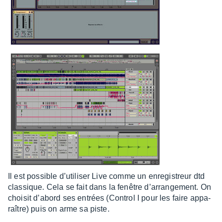
Il est possible d’uti­li­ser Live comme un enre­gis­treur dtd
clas­sique. Cela se fait dans la fenêtre d’ar­ran­ge­ment. On
choi­sit d’abord ses entrées (Control I pour les faire appa­
raître) puis on arme sa piste.