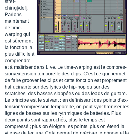
stret­
ching[/def].
Parlons
main­te­nant
de time-
warping qui
est sûre­ment
la fonc­tion la
plus diffi­cile à
comprendre
et à maîtri­ser dans Live. Le time-warping est la compres­
sion/exten­sion tempo­relle des clips. C’est ce qui permet
de faire groo­ver les clips et cette fonc­tion est propre­ment
hallu­ci­nante sur des lyrics de hip-hop ou sur des
scratches, des basses slap­pées ou des leads de guitare.
Le prin­cipe est le suivant : en défi­nis­sant des points d’ex­
ten­sion/compres­sion tempo­relle, on peut synchro­ni­ser les
lignes de basses sur les ryth­miques de batte­ries. Plus
deux points sont rappro­chés, plus le temps est
compressé ; plus on éloigne les points, plus on étend la
vitesse de lecture. Cela permet de préci­ser le phrasé et la