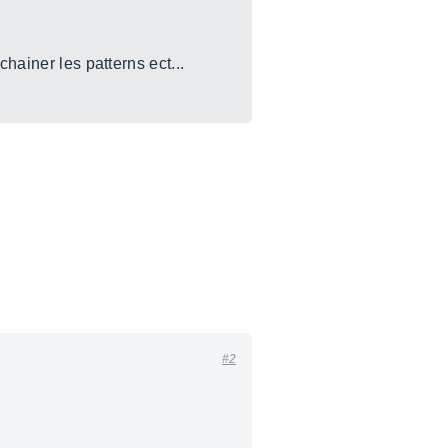
hainer les patterns ect...
#2