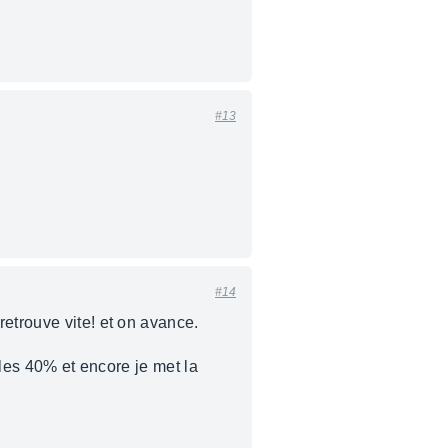
#13
#14
etrouve vite! et on avance.
 les 40% et encore je met la