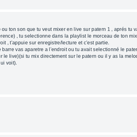
 ou ton son que tu veut mixer en live sur patern 1 , aprés tu 
ference) , tu selectionne dans la playlist le morceau de ton mix
oit , t'appuie sur enregistre/lecture et c'est partie.
e barre vas aparetre a l'endroit ou tu avait selectionné le pate
le live)(si tu mix directement sur le patern ou il y as la melod
ui voit).