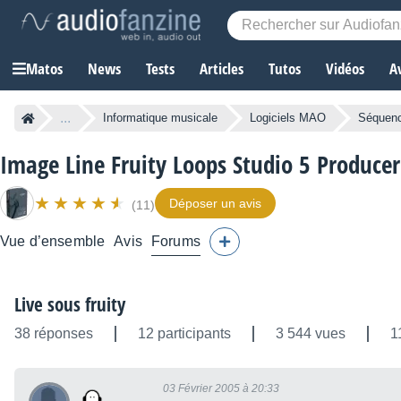
Matos
News
Tests
Articles
Tutos
Vidéos
A
...
Informatique musicale
Logiciels MAO
Séquen
Image Line Fruity Loops Studio 5 Producer
Déposer un avis
(11)
Vue d’ensemble
Avis
Forums
Live sous fruity
38 réponses
12 participants
3 544 vues
1
03 Février 2005 à 20:33