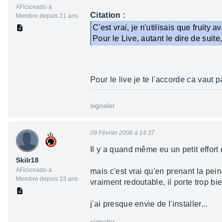
AFicionado·a
Citation :
Membre depuis 21 ans
C'est vrai, je n'utilisais que fruity av
Pour le Live, autant le dire de suite
Pour le live je te l'accorde ca vaut 
signaler
09 Février 2006 à 14:37
Il y a quand même eu un petit effort
Skilr18
AFicionado·a
mais c'est vrai qu'en prenant la pei
Membre depuis 23 ans
vraiment redoutable, il porte trop b
j'ai presque envie de l'installer...
signaler