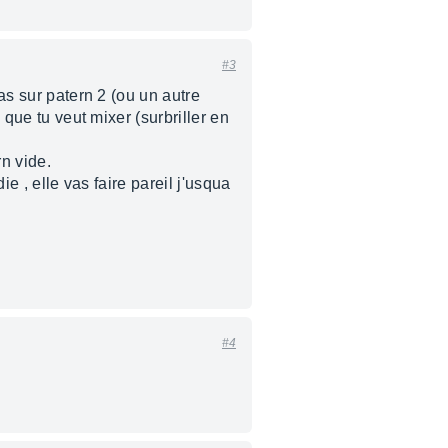
#3
vas sur patern 2 (ou un autre
 que tu veut mixer (surbriller en
rn vide.
ie , elle vas faire pareil j'usqua
#4