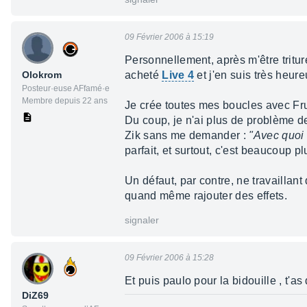
09 Février 2006 à 15:19
Personnellement, après m'être tritur
Olokrom
acheté
Live 4
et j'en suis très heur
Posteur·euse AFfamé·e
Membre depuis 22 ans
Je crée toutes mes boucles avec Fru
Du coup, je n'ai plus de problème d
Zik sans me demander :
"Avec quoi 
parfait, et surtout, c'est beaucoup plus
Un défaut, par contre, ne travaillan
quand même rajouter des effets.
signaler
09 Février 2006 à 15:28
Et puis paulo pour la bidouille , t'as
DiZ69