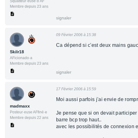
Squatteur·euse d’AF
Membre depuis 23 ans
signaler
09 Février 2006 à 15:38
Ca dépend si c'est deux mains gau
Skilr18
AFicionado·a
Membre depuis 23 ans
signaler
17 Février 2006 à 15:59
Moi aussi parfois j'ai envie de romp
madmaxx
Posteur·euse AFfiné·e
Je pense que si on devait participer 
Membre depuis 22 ans
barre bcp trop haut..
avec les possibilités de connexion 