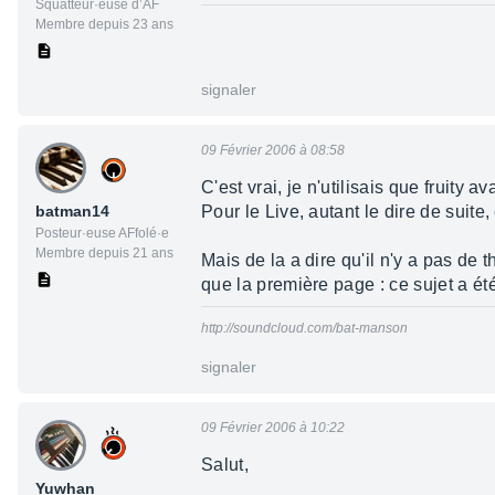
Squatteur·euse d’AF
Membre depuis 23 ans
signaler
09 Février 2006 à 08:58
C'est vrai, je n'utilisais que fruity av
batman14
Pour le Live, autant le dire de suite,
Posteur·euse AFfolé·e
Membre depuis 21 ans
Mais de la a dire qu'il n'y a pas de 
que la première page : ce sujet a ét
http://soundcloud.com/bat-manson
signaler
09 Février 2006 à 10:22
Salut,
Yuwhan