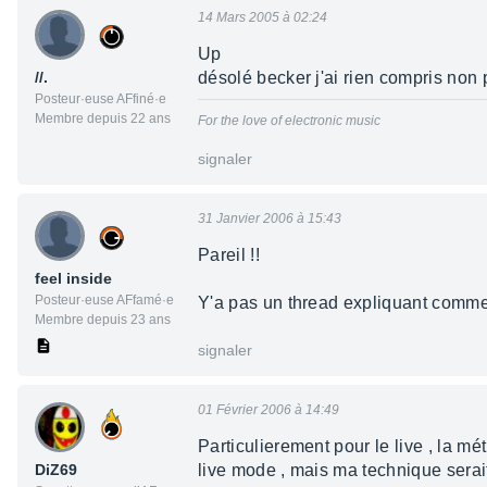
14 Mars 2005 à 02:24
Up
//.
désolé becker j'ai rien compris non p
Posteur·euse AFfiné·e
Membre depuis 22 ans
For the love of electronic music
signaler
31 Janvier 2006 à 15:43
Pareil !!
feel inside
Posteur·euse AFfamé·e
Y'a pas un thread expliquant comment
Membre depuis 23 ans
signaler
01 Février 2006 à 14:49
Particulierement pour le live , la mé
DiZ69
live mode , mais ma technique serait ,