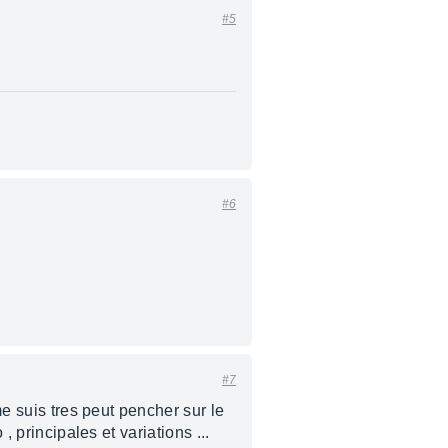
#5
#6
#7
me suis tres peut pencher sur le
, principales et variations ...