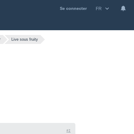
FR
Se connecter
r
Live sous fruity
#1