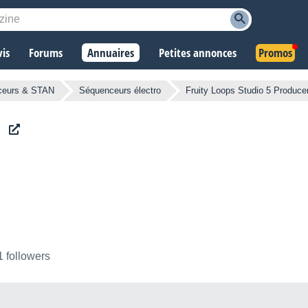
vis
Forums
Annuaires
Petites annonces
Promos
ceurs & STAN
Séquenceurs électro
Fruity Loops Studio 5 Produce
1 followers