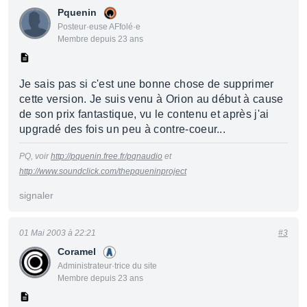
Pquenin
Posteur·euse AFfolé·e
Membre depuis 23 ans
Je sais pas si c'est une bonne chose de supprimer
cette version. Je suis venu à Orion au début à cause
de son prix fantastique, vu le contenu et après j'ai
upgradé des fois un peu à contre-coeur...
PQ, voir
http://pquenin.free.fr/pqnaudio
et
http://www.soundclick.com/thepqueninproject
signaler
01 Mai 2003 à 22:21
#3
Coramel
Administrateur·trice du site
Membre depuis 23 ans