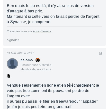
Ben ouais le pb est là, il n'y aura plus de version
d'attaque à bas prix.
Maintenant si cette version faisait perdre de l'argent
à Synapse, je comprend
Présentez vous sur
AudioFanzine
signaler
01 Mai 2003 à 22:47
#4
palomo
Posteur·euse AFfamé·e
Membre depuis 23 ans
Vendue seulement en ligne et en téléchargement je
vois pas trop comment ils pouvaient perdre de
l'argent avec
il aurais pu aussi le filer en freewarepour "appater"
(enfin je suis peut etre un grand naif