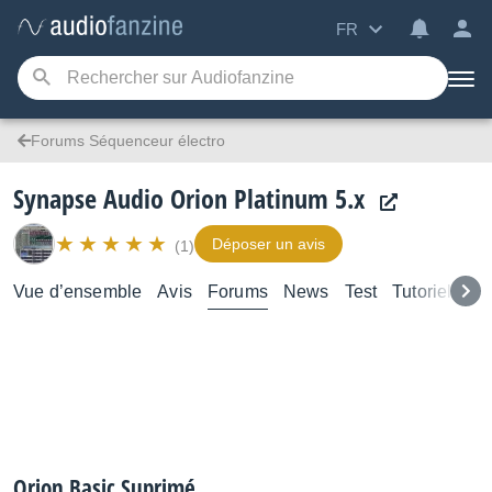
FR
Forums Séquenceur électro
Synapse Audio Orion Platinum 5.x
Déposer un avis
(1)
Vue d’ensemble
Avis
Forums
News
Test
Tutoriels
Orion Basic Suprimé