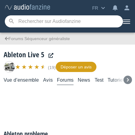
FR
Forums Séquenceur généraliste
Ableton Live 5
Déposer un avis
(19)
Vue d’ensemble
Avis
Forums
News
Test
Tutoriels
Ableton probleme