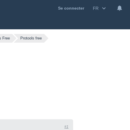
FR
Se connecter
s Free
Protools free
#1