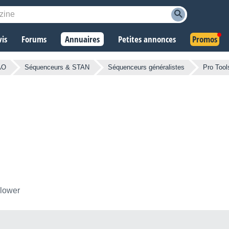
vis
Forums
Annuaires
Petites annonces
Promos
AO
Séquenceurs & STAN
Séquenceurs généralistes
Pro Tool
llower