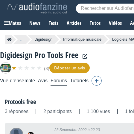
Matos
News
Tests
Articles
Tutos
Vidéos
A
...
Digidesign
Informatique musicale
Logiciels M
Digidesign Pro Tools Free
Déposer un avis
(3)
Vue d’ensemble
Avis
Forums
Tutoriels
Protools free
3 réponses
2 participants
1 100 vues
1 fo
23 Septembre 2002 à 22:23