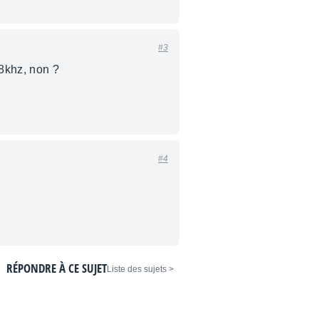
#3
48khz, non ?
#4
RÉPONDRE À CE SUJET
< Liste des sujets