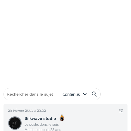
28 Février 2005 à 23:52
#2
Silkwave studio
Je poste, donc je suis
Membre depuis 23 ans