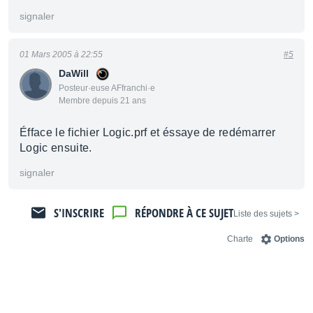
signaler
01 Mars 2005 à 22:55
#5
DaWill
Posteur·euse AFfranchi·e
Membre depuis 21 ans
Éfface le fichier Logic.prf et éssaye de redémarrer
Logic ensuite.
signaler
S'INSCRIRE
RÉPONDRE À CE SUJET
< Liste des sujets
Charte
Options