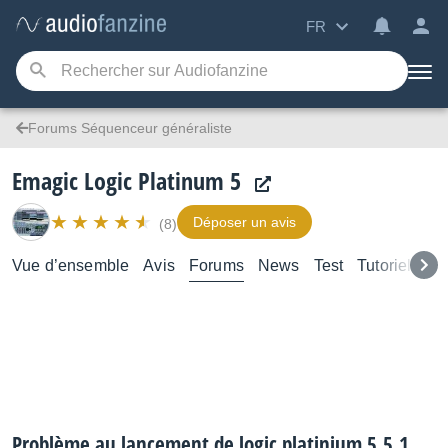
FR
Forums Séquenceur généraliste
Emagic Logic Platinum 5
Déposer un avis
(8)
Vue d’ensemble
Avis
Forums
News
Test
Tutoriels
Problème au lancement de logic platinium 5.5.1