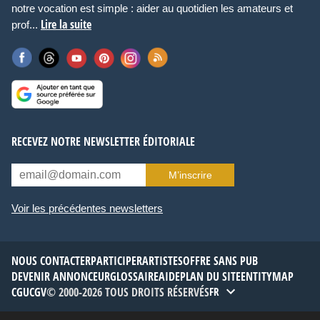
notre vocation est simple : aider au quotidien les amateurs et
Lire la suite
prof...
RECEVEZ NOTRE NEWSLETTER ÉDITORIALE
M’inscrire
Voir les précédentes newsletters
NOUS CONTACTER
PARTICIPER
ARTISTES
OFFRE SANS PUB
DEVENIR ANNONCEUR
GLOSSAIRE
AIDE
PLAN DU SITE
ENTITYMAP
CGU
CGV
© 2000-2026 TOUS DROITS RÉSERVÉS
FR