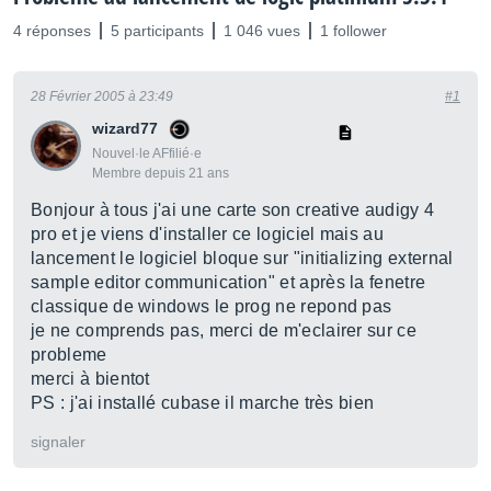
4 réponses
5 participants
1 046 vues
1 follower
28 Février 2005 à 23:49
#1
wizard77
Nouvel·le AFfilié·e
Membre depuis 21 ans
Bonjour à tous j'ai une carte son creative audigy 4
pro et je viens d'installer ce logiciel mais au
lancement le logiciel bloque sur "initializing external
sample editor communication" et après la fenetre
classique de windows le prog ne repond pas
je ne comprends pas, merci de m'eclairer sur ce
probleme
merci à bientot
PS : j'ai installé cubase il marche très bien
signaler