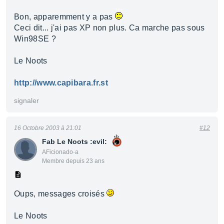
Bon, apparemment y a pas
Ceci dit... j'ai pas XP non plus. Ca marche pas sous
Win98SE ?
Le Noots
http://www.capibara.fr.st
signaler
16 Octobre 2003 à 21:01
#12
Fab Le Noots :evil:
AFicionado·a
Membre depuis 23 ans
Oups, messages croisés
Le Noots