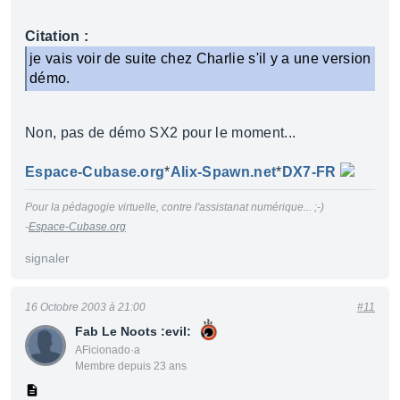
Citation :
je vais voir de suite chez Charlie s'il y a une version
démo.
Non, pas de démo SX2 pour le moment...
Espace-Cubase.org
*
Alix-Spawn.net
*
DX7-FR
Pour la pédagogie virtuelle, contre l'assistanat numérique... ;-)
-
Espace-Cubase.org
signaler
16 Octobre 2003 à 21:00
#11
Fab Le Noots :evil:
AFicionado·a
Membre depuis 23 ans