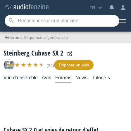
FR
Forums Séquenceur généraliste
Steinberg Cubase SX 2
Déposer un avis
(24)
Vue d’ensemble
Avis
Forums
News
Tutoriels
Cubase SX 2.0 et voies de retour d'effet.