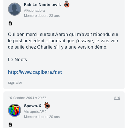
Fab Le Noots :evil:
AFicionado·a
Membre depuis 23 ans
Oui ben merci, surtout Aaron qui m'avait répondu sur
le post précédent... faudrait que j'essaye, je vais voir
de suite chez Charlie s'il y a une version démo.
Le Noots
http://www.capibara.fr.st
signaler
16 Octobre 2003 à 20:56
#10
Spawn-X
Vie après AF ?
Membre depuis 20 ans