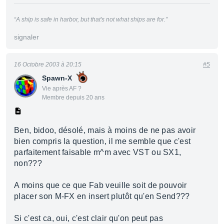
“A ship is safe in harbor, but that's not what ships are for.”
signaler
16 Octobre 2003 à 20:15
#5
Spawn-X
Vie après AF ?
Membre depuis 20 ans
Ben, bidoo, désolé, mais à moins de ne pas avoir
bien compris la question, il me semble que c'est
parfaitement faisable m^m avec VST ou SX1,
non???
A moins que ce que Fab veuille soit de pouvoir
placer son M-FX en insert plutôt qu'en Send???
Si c'est ca, oui, c'est clair qu'on peut pas