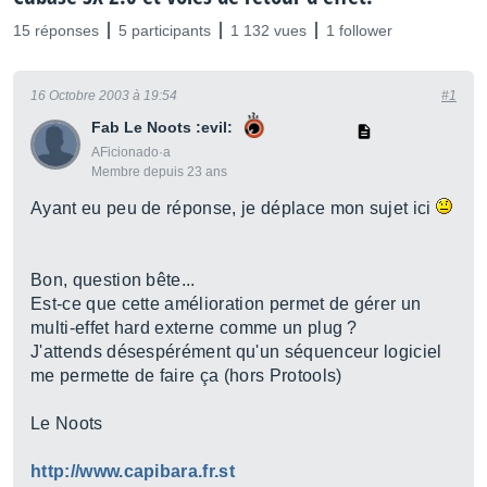
15 réponses
5 participants
1 132 vues
1 follower
16 Octobre 2003 à 19:54
#1
Fab Le Noots :evil:
AFicionado·a
Membre depuis 23 ans
Ayant eu peu de réponse, je déplace mon sujet ici
Bon, question bête...
Est-ce que cette amélioration permet de gérer un
multi-effet hard externe comme un plug ?
J'attends désespérément qu'un séquenceur logiciel
me permette de faire ça (hors Protools)
Le Noots
http://www.capibara.fr.st