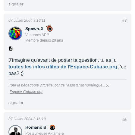
signaler
07 Juillet 2004 à 16:11
#3
Spawn-X
Vie après AF ?
Membre depuis 20 ans
J'imagine qu'avant de poster ta question, tu as lu
toutes les infos utiles de l'Espace-Cubase.org
, 'ce
pas? ;)
Pour la pédagogie virtuelle, contre l'assistanat numérique... ;-)
-
Espace-Cubase.org
signaler
07 Juillet 2004 à 16:19
#4
Romanoïd
Posteur·euse AFfamé·e