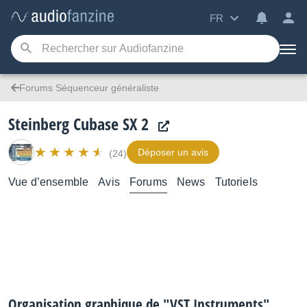
FR
Forums Séquenceur généraliste
Steinberg Cubase SX 2
Déposer un avis
(24)
Vue d’ensemble
Avis
Forums
News
Tutoriels
Organisation graphique de "VST Instruments"