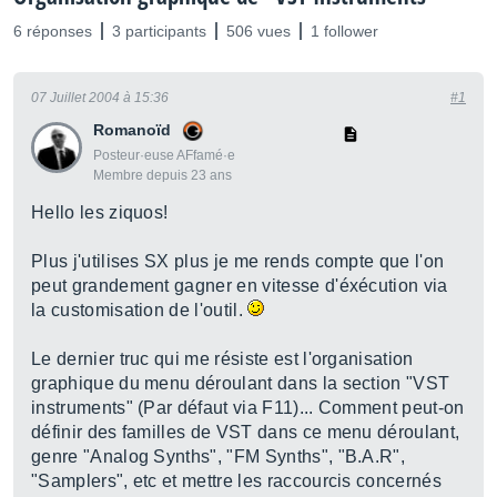
6 réponses
3 participants
506 vues
1 follower
07 Juillet 2004 à 15:36
#1
Romanoïd
Posteur·euse AFfamé·e
Membre depuis 23 ans
Hello les ziquos!
Plus j'utilises SX plus je me rends compte que l'on
peut grandement gagner en vitesse d'éxécution via
la customisation de l'outil.
Le dernier truc qui me résiste est l'organisation
graphique du menu déroulant dans la section "VST
instruments" (Par défaut via F11)... Comment peut-on
définir des familles de VST dans ce menu déroulant,
genre "Analog Synths", "FM Synths", "B.A.R",
"Samplers", etc et mettre les raccourcis concernés