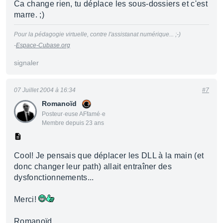
Ca change rien, tu déplace les sous-dossiers et c'est
marre. ;)
Pour la pédagogie virtuelle, contre l'assistanat numérique... ;-)
-
Espace-Cubase.org
signaler
07 Juillet 2004 à 16:34
#7
Romanoïd
Posteur·euse AFfamé·e
Membre depuis 23 ans
Cool! Je pensais que déplacer les DLL à la main (et
donc changer leur path) allait entraîner des
dysfonctionnements...
Merci!
Romanoïd