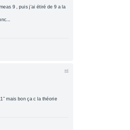
meas 9 , puis j'ai étiré de 9 a la
onc...
#6
t1" mais bon ça c la théorie