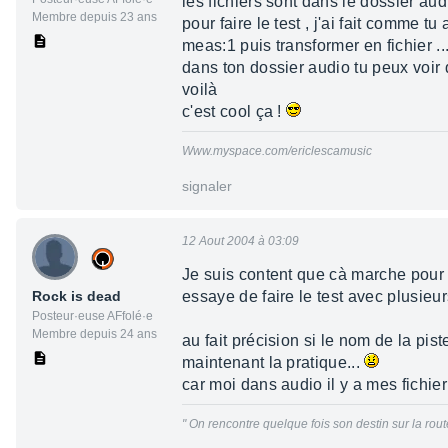
les fichiers sont dans le dossier aud
Membre depuis 23 ans
pour faire le test , j'ai fait comme tu
meas:1 puis transformer en fichier ..
dans ton dossier audio tu peux voir q
voilà
c'est cool ça !
Www.myspace.com/ericlescamusic
signaler
12 Aout 2004 à 03:09
Je suis content que cà marche pour 
Rock is dead
essaye de faire le test avec plusieurs
Posteur·euse AFfolé·e
Membre depuis 24 ans
au fait précision si le nom de la pi
maintenant la pratique...
car moi dans audio il y a mes fichie
" On rencontre quelque fois son destin sur la route 