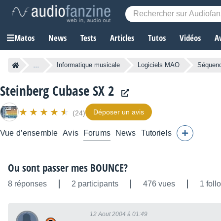
Matos
News
Tests
Articles
Tutos
Vidéos
A
...
Informatique musicale
Logiciels MAO
Séquen
Steinberg Cubase SX 2
Déposer un avis
(24)
Vue d’ensemble
Avis
Forums
News
Tutoriels
Ou sont passer mes BOUNCE?
8 réponses
2 participants
476 vues
1 foll
12 Aout 2004 à 01:49