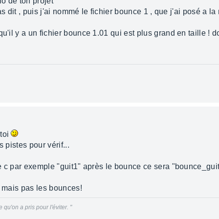
io de ton projet
 as dit , puis j'ai nommé le fichier bounce 1 , que j'ai posé a la 
.
u'il y a un fichier bounce 1.01 qui est plus grand en taille ! d
toi
 pistes pour vérif...
ste c par exemple "guit1" après le bounce ce sera "bounce_gui
r mais pas les bounces!
qu'on a pris pour l'éviter. "