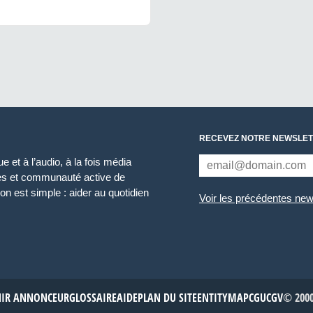
RECEVEZ NOTRE NEWSLET
 et à l’audio, à la fois média
ces et communauté active de
n est simple : aider au quotidien
Voir les précédentes new
NIR ANNONCEUR
GLOSSAIRE
AIDE
PLAN DU SITE
ENTITYMAP
CGU
CGV
© 2000