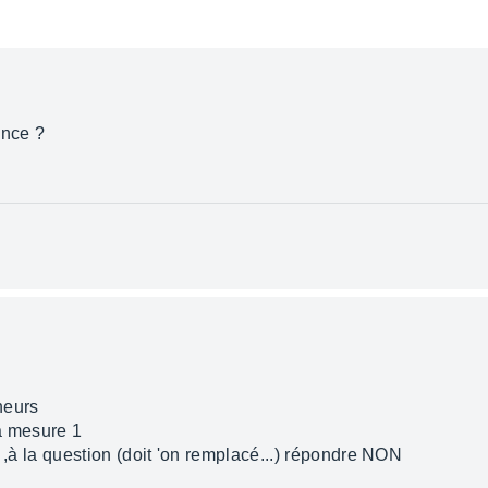
unce ?
eneurs
la mesure 1
er ,à la question (doit 'on remplacé...) répondre NON