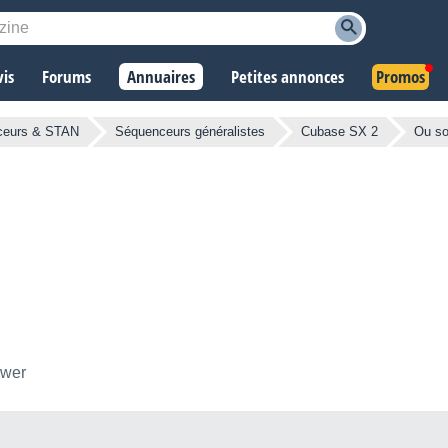
vis
Forums
Annuaires
Petites annonces
Promos
ceurs & STAN
Séquenceurs généralistes
Cubase SX 2
Ou s
ower