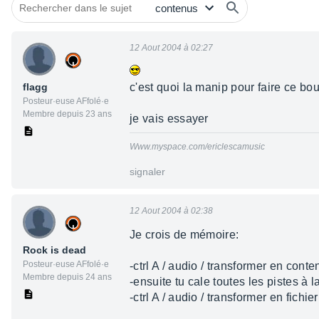
12 Aout 2004 à 02:27
flagg
c'est quoi la manip pour faire ce bo
Posteur·euse AFfolé·e
Membre depuis 23 ans
je vais essayer
Www.myspace.com/ericlescamusic
signaler
12 Aout 2004 à 02:38
Je crois de mémoire:
Rock is dead
Posteur·euse AFfolé·e
-ctrl A / audio / transformer en cont
Membre depuis 24 ans
-ensuite tu cale toutes les pistes à 
-ctrl A / audio / transformer en fichi