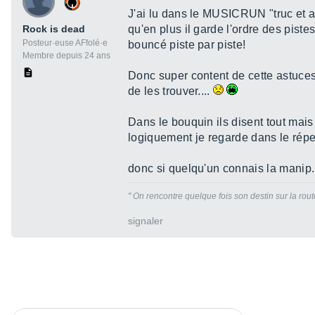
J'ai lu dans le MUSICRUN "truc et a
Rock is dead
qu'en plus il garde l'ordre des pist
Posteur·euse AFfolé·e
bouncé piste par piste!
Membre depuis 24 ans
Donc super content de cette astuces j
de les trouver....
Dans le bouquin ils disent tout mais
logiquement je regarde dans le répert
donc si quelqu'un connais la manip
" On rencontre quelque fois son destin sur la route 
signaler