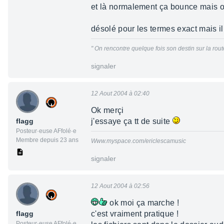
et là normalement ça bounce mais on
désolé pour les termes exact mais il 
" On rencontre quelque fois son destin sur la route 
signaler
12 Aout 2004 à 02:40
Ok merçi
flagg
j'essaye ça tt de suite
Posteur·euse AFfolé·e
Membre depuis 23 ans
Www.myspace.com/ericlescamusic
signaler
12 Aout 2004 à 02:56
ok moi ça marche !
flagg
c'est vraiment pratique !
Posteur·euse AFfolé·e