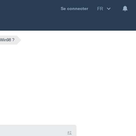
FR
Se connecter
 Win98 ?
#1