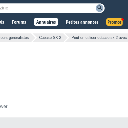
vis
Forums
Annuaires
Petites annonces
Promos
eurs généralistes
Cubase SX 2
Peut-on utiliser cubase sx 2 avec
ower