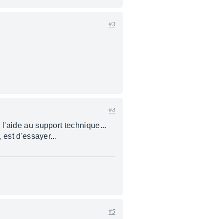
#3
#4
 l'aide au support technique...
 est d'essayer...
#5