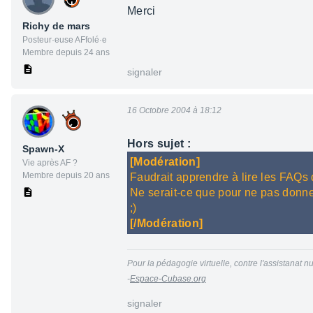
Merci
Richy de mars
Posteur·euse AFfolé·e
Membre depuis 24 ans
signaler
16 Octobre 2004 à 18:12
Hors sujet :
Spawn-X
[Modération]
Vie après AF ?
Membre depuis 20 ans
Faudrait apprendre à lire les FAQs 
Ne serait-ce que pour ne pas donner à
;)
[/Modération]
Pour la pédagogie virtuelle, contre l'assistanat nu
-
Espace-Cubase.org
signaler