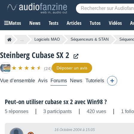
Matos
News
Tests
Articles
Tutos
Vidéos
A
...
Logiciels MAO
Séquenceurs & STAN
Séquenc
Steinberg Cubase SX 2
Déposer un avis
(24)
Vue d’ensemble
Avis
Forums
News
Tutoriels
Peut-on utiliser cubase sx 2 avec Win98 ?
5 réponses
3 participants
420 vues
1 foll
16 Octobre 2004 à 15:05