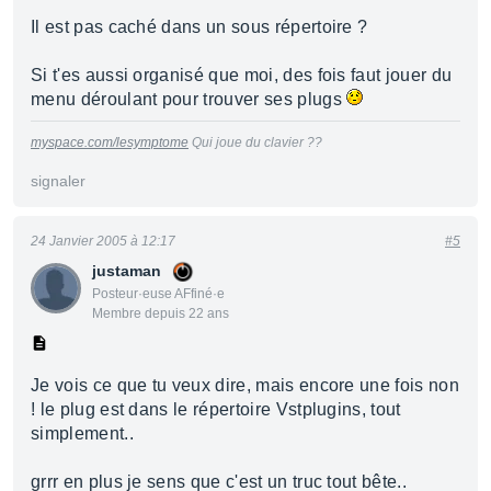
Il est pas caché dans un sous répertoire ?
Si t'es aussi organisé que moi, des fois faut jouer du
menu déroulant pour trouver ses plugs
myspace.com/lesymptome
Qui joue du clavier ??
signaler
24 Janvier 2005 à 12:17
#5
justaman
Posteur·euse AFfiné·e
Membre depuis 22 ans
Je vois ce que tu veux dire, mais encore une fois non
! le plug est dans le répertoire Vstplugins, tout
simplement..
grrr en plus je sens que c'est un truc tout bête..