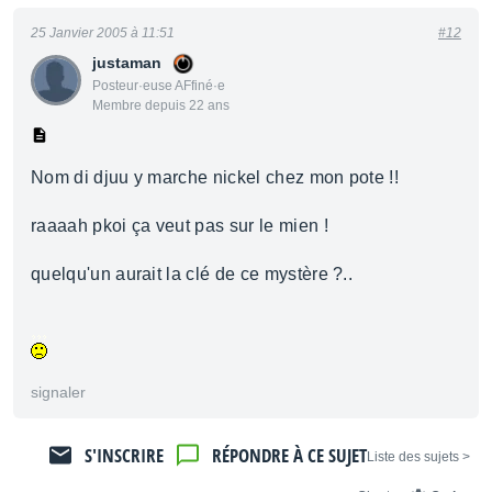
25 Janvier 2005 à 11:51
#12
justaman
Posteur·euse AFfiné·e
Membre depuis 22 ans
Nom di djuu y marche nickel chez mon pote !!
raaaah pkoi ça veut pas sur le mien !
quelqu'un aurait la clé de ce mystère ?..
signaler
S'INSCRIRE
RÉPONDRE À CE SUJET
< Liste des sujets