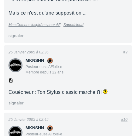
Mais ce n'est qu'une supposition ...
Mes Compos Inspirées pour AF
-
Soundcloud
signaler
25 Janvier 2005 à 02:36
#9
MKNSHN
Posteur·euse AFfolé·e
Membre depuis 22 ans
Couécheun: Ton Stylus classic marche t'il
signaler
25 Janvier 2005 à 02:45
#10
MKNSHN
Posteur·euse AFfolé·e