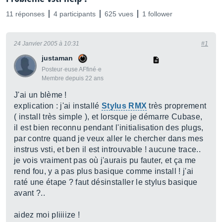
11 réponses
4 participants
625 vues
1 follower
24 Janvier 2005 à 10:31
#1
justaman
Posteur·euse AFfiné·e
Membre depuis 22 ans
J'ai un blème !
explication : j'ai installé
Stylus RMX
très proprement
( install très simple ), et lorsque je démarre Cubase,
il est bien reconnu pendant l'initialisation des plugs,
par contre quand je veux aller le chercher dans mes
instrus vsti, et ben il est introuvable ! aucune trace..
je vois vraiment pas où j'aurais pu fauter, et ça me
rend fou, y a pas plus basique comme install ! j'ai
raté une étape ? faut désinstaller le stylus basique
avant ?..
aidez moi pliiiize !