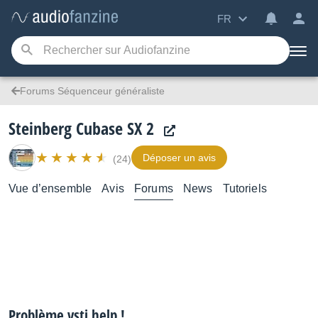
FR
Forums Séquenceur généraliste
Steinberg Cubase SX 2
Déposer un avis
(24)
Vue d’ensemble
Avis
Forums
News
Tutoriels
Problème vsti help !