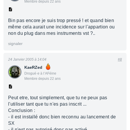
Membre depuis 22 ans
Bin pas encore je suis trop pressé ! et quand bien
même cela aurait une incidence sur l'appartion ou
non du plug dans mes instruments vst ?..
signaler
24 Janvier 2005 à 14:04
#8
KaeRZed
Drogué·e à l’AFéine
Membre depuis 22 ans
Peut etre, tout simplement, que tu ne peux pas
l'utiliser tant que tu n'es pas inscrit ...
Conclusion :
- il est installé donc bien reconnu au lancement de
SX
- il n'est pas autorisé donc pas activé ....