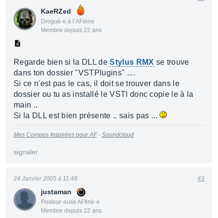
KaeRZed
Drogué·e à l’AFéine
Membre depuis 22 ans
Regarde bien si la DLL de
Stylus RMX
se trouve
dans ton dossier "VSTPlugins" ....
Si ce n'est pas le cas, il doit se trouver dans le
dossier ou tu as installé le VSTI donc copie le à la
main ..
Si la DLL est bien présente .. sais pas ...
Mes Compos Inspirées pour AF
-
Soundcloud
signaler
24 Janvier 2005 à 11:48
#3
justaman
Posteur·euse AFfiné·e
Membre depuis 22 ans