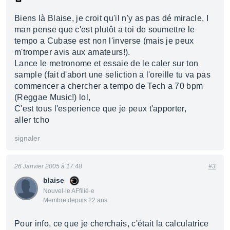
Biens là Blaise, je croit qu'il n'y as pas dé miracle, I
man pense que c'est plutôt a toi de soumettre le
tempo a Cubase est non l'inverse (mais je peux
m'tromper avis aux amateurs!).
Lance le metronome et essaie de le caler sur ton
sample (fait d'abort une seliction a l'oreille tu va pas
commencer a chercher a tempo de Tech a 70 bpm
(Reggae Music!) lol,
C'est tous l'esperience que je peux t'apporter,
aller tcho
signaler
26 Janvier 2005 à 17:48
#3
blaise
Nouvel·le AFfilié·e
Membre depuis 22 ans
Pour info, ce que je cherchais, c'était la calculatrice