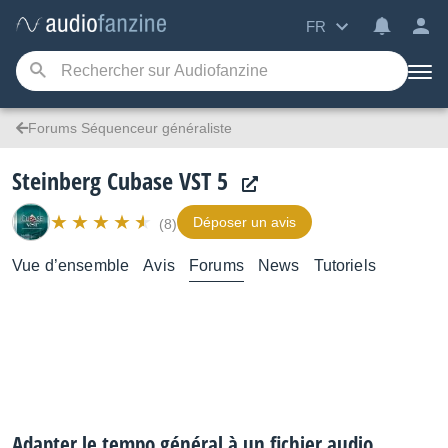
FR
Forums Séquenceur généraliste
Steinberg Cubase VST 5
Déposer un avis
(8)
Vue d’ensemble
Avis
Forums
News
Tutoriels
Adapter le tempo général à un fichier audio