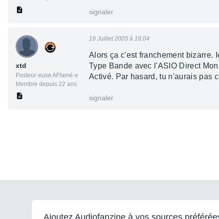
signaler
19 Juillet 2005 à 16:04
Alors ça c'est franchement bizarre. I
xtd
Type Bande avec l'ASIO Direct Monito
Posteur·euse AFfamé·e
Activé. Par hasard, tu n'aurais pas 
Membre depuis 22 ans
signaler
Ajoutez Audiofanzine à vos sources préférée