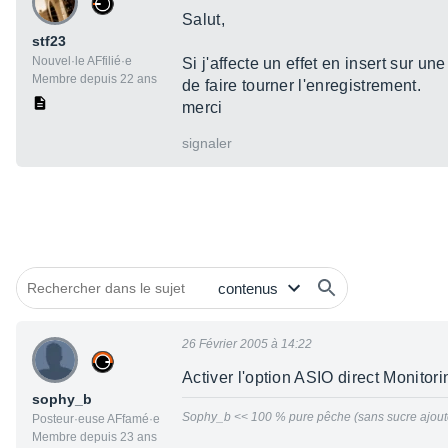
Salut,
stf23
Nouvel·le AFfilié·e
Si j'affecte un effet en insert sur un
Membre depuis 22 ans
de faire tourner l'enregistrement.
merci
signaler
26 Février 2005 à 14:22
Activer l'option ASIO direct Monitori
sophy_b
Sophy_b << 100 % pure pêche (sans sucre ajouté
Posteur·euse AFfamé·e
Membre depuis 23 ans