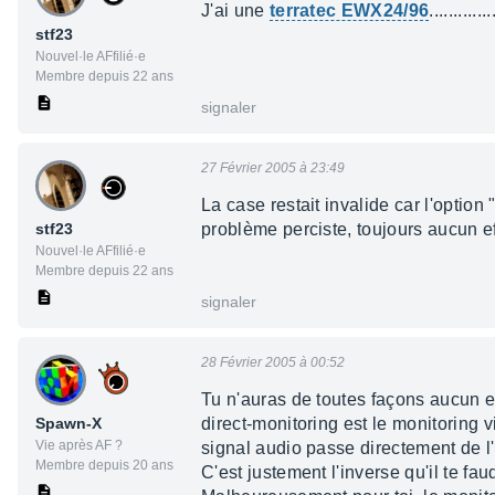
J'ai une
terratec EWX24/96
..........
stf23
Nouvel·le AFfilié·e
Membre depuis 22 ans
signaler
27 Février 2005 à 23:49
La case restait invalide car l'option
stf23
problème perciste, toujours aucun ef
Nouvel·le AFfilié·e
Membre depuis 22 ans
signaler
28 Février 2005 à 00:52
Tu n'auras de toutes façons aucun ef
Spawn-X
direct-monitoring est le monitoring 
Vie après AF ?
signal audio passe directement de l'
Membre depuis 20 ans
C'est justement l'inverse qu'il te fau