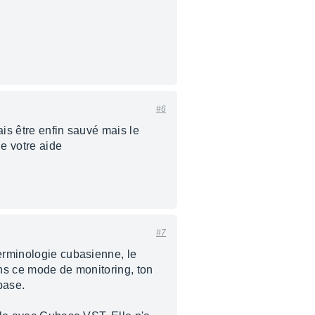
#6
ais être enfin sauvé mais le
de votre aide
#7
terminologie cubasienne, le
ans ce mode de monitoring, ton
base.