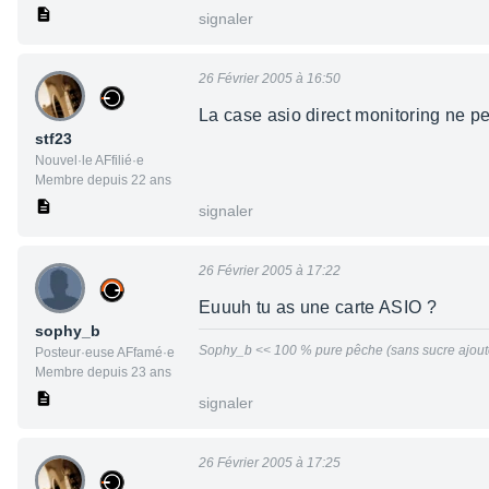
signaler
26 Février 2005 à 16:50
La case asio direct monitoring ne pe
stf23
Nouvel·le AFfilié·e
Membre depuis 22 ans
signaler
26 Février 2005 à 17:22
Euuuh tu as une carte ASIO ?
sophy_b
Sophy_b << 100 % pure pêche (sans sucre ajouté
Posteur·euse AFfamé·e
Membre depuis 23 ans
signaler
26 Février 2005 à 17:25