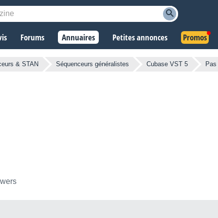
vis
Forums
Annuaires
Petites annonces
Promos
ceurs & STAN
Séquenceurs généralistes
Cubase VST 5
Pas 
owers