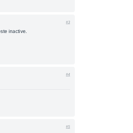
#3
ste inactive.
#4
#5