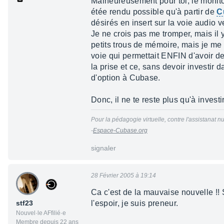
Malheureusement pour toi, le monitor
étée rendu possible qu'à partir de
C
désirés en insert sur la voie audio ve
Je ne crois pas me tromper, mais il y
petits trous de mémoire, mais je me
voie qui permettait ENFIN d'avoir des
la prise et ce, sans devoir investir
d'option à Cubase.
Donc, il ne te reste plus qu'à investi
Pour la pédagogie virtuelle, contre l'assistanat nu
-
Espace-Cubase.org
signaler
28 Février 2005 à 19:14
Ca c'est de la mauvaise nouvelle !! 
stf23
l'espoir, je suis preneur.
Nouvel·le AFfilié·e
Membre depuis 22 ans