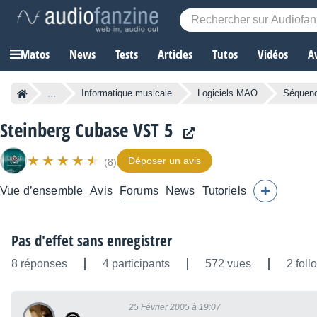
Matos
News
Tests
Articles
Tutos
Vidéos
A
...
Informatique musicale
Logiciels MAO
Séquen
Steinberg Cubase VST 5
Déposer un avis
(8)
Vue d’ensemble
Avis
Forums
News
Tutoriels
Pas d'effet sans enregistrer
8 réponses
4 participants
572 vues
2 foll
25 Février 2005 à 19:07