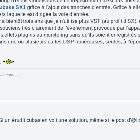
ing d'effets virtuels lors de l'enregistrement n'est pas poss
ubase SX1
grâce à l'ajout des tranches d'entrée. Grâce à elle, 
rs laquelle est dirigée la voie d'entrée.
 a bientôt trois ans que je n'utilise plus VST (au profit d'SX)
 souviens très clairement de l'évènement provoqué par l'appa
 effets plugins au monitoring sans qu'ils soient enregistrés s
 dans une ou plusieurs cartes DSP honéreuses, seules, à l'épo
r.
mérique... ;-)
Si un érudit cubasien voit une solution, même si le post d'@l