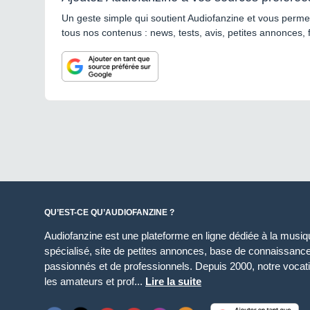
Un geste simple qui soutient Audiofanzine et vous permet
tous nos contenus : news, tests, avis, petites annonces, 
QU’EST-CE QU’AUDIOFANZINE ?
Audiofanzine est une plateforme en ligne dédiée à la musique
spécialisé, site de petites annonces, base de connaissan
passionnés et de professionnels. Depuis 2000, notre vocatio
les amateurs et prof...
Lire la suite