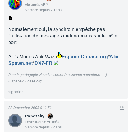
Vie après AF ?
Membre depuis 20 ans
Normalement oui, la synchro n'empèche pas
l'utilisation de messages midi normaux sur le m^m
port.
AF's Modos Anti-Waza
Espace-Cubase.org
*
Alix-
Spawn.net
*
DX7-FR
Pour la pédagogie virtuelle, contre l'assistanat numérique... ;-)
-
Espace-Cubase.org
signaler
22 Décembre 2003 à 11:51
#8
tropezsky
Posteur·euse AFfiné·e
Membre depuis 22 ans