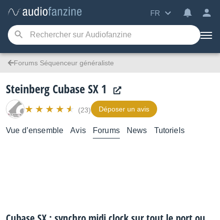
FR
Forums Séquenceur généraliste
Steinberg Cubase SX 1
Déposer un avis
(23)
Vue d’ensemble
Avis
Forums
News
Tutoriels
Cubase SX : synchro midi clock sur tout le port ou