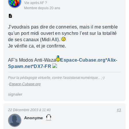
Vie après AF ?
Membre depuis 20 ans
J'voudrais pas dire de conneries, mais il me semble
qu'un port midi ouvert en synchro l'est sur la totalité
de ses canaux (Midi All).
Je vérifie ca, et je confirme.
AF's Modos Anti-Waza
Espace-Cubase.org
*
Alix-
Spawn.net
*
DX7-FR
Pour la pédagogie virtuelle, contre l'assistanat numérique... ;-)
-
Espace-Cubase.org
signaler
22 Décembre 2003 à 11:40
#3
Anonyme