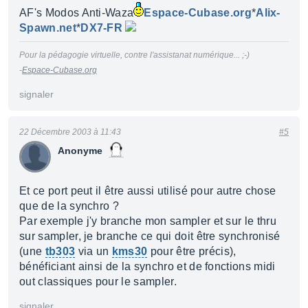
AF's Modos Anti-Waza
Espace-Cubase.org
*
Alix-
Spawn.net
*
DX7-FR
Pour la pédagogie virtuelle, contre l'assistanat numérique... ;-)
-
Espace-Cubase.org
signaler
22 Décembre 2003 à 11:43
#5
Anonyme
Et ce port peut il être aussi utilisé pour autre chose
que de la synchro ?
Par exemple j'y branche mon sampler et sur le thru
sur sampler, je branche ce qui doit être synchronisé
(une
tb303
via un
kms30
pour être précis),
bénéficiant ainsi de la synchro et de fonctions midi
out classiques pour le sampler.
signaler