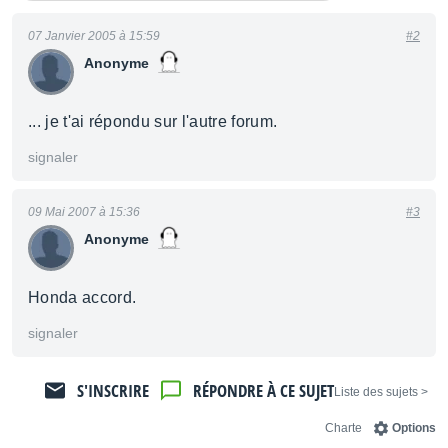
07 Janvier 2005 à 15:59
#2
Anonyme
... je t'ai répondu sur l'autre forum.
signaler
09 Mai 2007 à 15:36
#3
Anonyme
Honda accord.
signaler
S'INSCRIRE
RÉPONDRE À CE SUJET
< Liste des sujets
Charte
Options