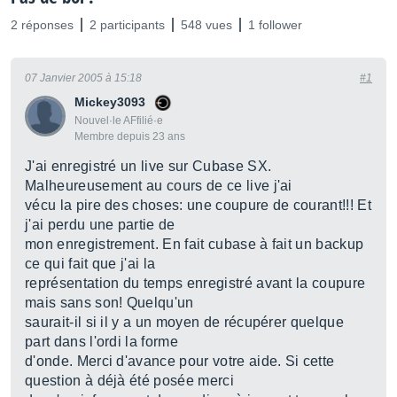
2 réponses
2 participants
548 vues
1 follower
07 Janvier 2005 à 15:18
#1
Mickey3093
Nouvel·le AFfilié·e
Membre depuis 23 ans
J'ai enregistré un live sur Cubase SX.
Malheureusement au cours de ce live j'ai
vécu la pire des choses: une coupure de courant!!! Et
j'ai perdu une partie de
mon enregistrement. En fait cubase à fait un backup
ce qui fait que j'ai la
représentation du temps enregistré avant la coupure
mais sans son! Quelqu'un
saurait-il si il y a un moyen de récupérer quelque
part dans l'ordi la forme
d'onde. Merci d'avance pour votre aide. Si cette
question à déjà été posée merci