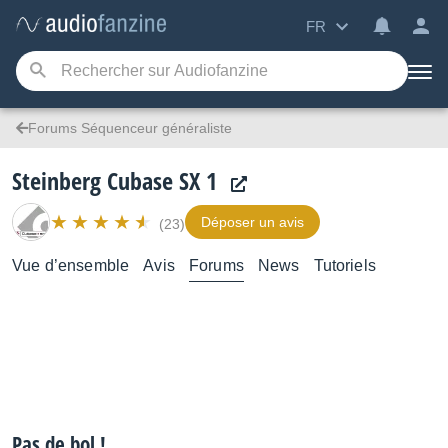
FR
Forums Séquenceur généraliste
Steinberg Cubase SX 1
Déposer un avis
(23)
Vue d’ensemble
Avis
Forums
News
Tutoriels
Pas de bol !