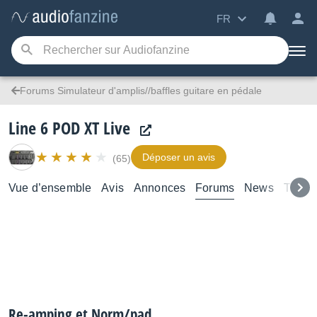
FR
Forums Simulateur d'amplis//baffles guitare en pédale
Line 6 POD XT Live
Déposer un avis
(65)
Vue d’ensemble
Avis
Annonces
Forums
News
Tutori
Re-amping et Norm/pad