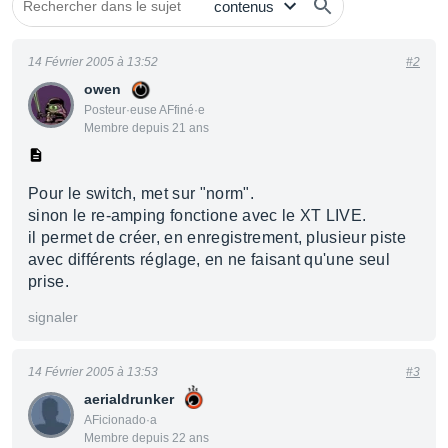
14 Février 2005 à 13:52
#2
owen
Posteur·euse AFfiné·e
Membre depuis 21 ans
Pour le switch, met sur "norm".
sinon le re-amping fonctione avec le XT LIVE.
il permet de créer, en enregistrement, plusieur piste
avec différents réglage, en ne faisant qu'une seul
prise.
signaler
14 Février 2005 à 13:53
#3
aerialdrunker
AFicionado·a
Membre depuis 22 ans