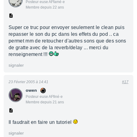
Posteur·euse AFfamé·e
Membre depuis 22 ans
Super ce truc pour envoyer seulement le clean puis
repasser le son du pc dans les effets du pod .. ca
permet mm de retoucher d'autres sons que des sons
de gratte avec de la reverb/delay ... merci du
renseignement !!!
signaler
23 Février 2005 à 14:41
#17
owen
Posteur·euse AFfiné·e
Membre depuis 21 ans
Il faudrait en faire un tutoriel
signaler