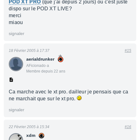
POD XT PRO
(que j'ai depuis 2 jours) ou c'est juste
dispo sur le POD XT LIVE?
merci
miaou
signaler
18 Février 2005 à 17:37
#15
aerialdrunker
AFicionado·a
Membre depuis 22 ans
Ca marche avec le xt pro. dailleur je pensais que ca
ne marchait que sur le xt pro.
signaler
22 Février 2005 à 15:34
#16
xdm