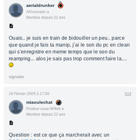
aerialdrunker
AFicionado·a
Membre depuis 22 ans
Ouais.. je suis en train de bidouiller un peu.. parce
que quand je fais ta manip, j'ai le son du pc en clean
qui s'enregistre en meme temps que le son du
reamping... alos je sais pas trop comment faire la....
signaler
18 Février 2005 à 17:06
#14
miaoulechat
Posteur·euse AFfiné·e
Membre depuis 22 ans
Question : est ce que ça marcherait avec un