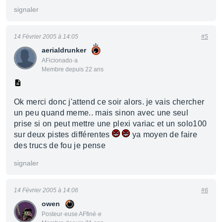
signaler
14 Février 2005 à 14:05
#5
aerialdrunker
AFicionado·a
Membre depuis 22 ans
Ok merci donc j'attend ce soir alors. je vais chercher
un peu quand meme.. mais sinon avec une seul
prise si on peut mettre une plexi variac et un solo100
sur deux pistes différentes
ya moyen de faire
des trucs de fou je pense
signaler
14 Février 2005 à 14:06
#6
owen
Posteur·euse AFfiné·e