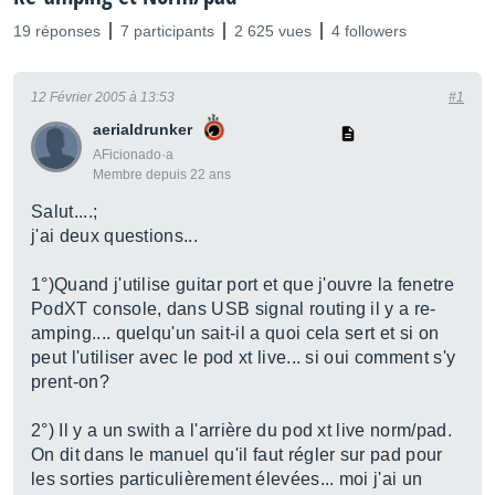
19 réponses
7 participants
2 625 vues
4 followers
12 Février 2005 à 13:53
#1
aerialdrunker
AFicionado·a
Membre depuis 22 ans
Salut....;
j'ai deux questions...
1°)Quand j'utilise guitar port et que j'ouvre la fenetre
PodXT console, dans USB signal routing il y a re-
amping.... quelqu'un sait-il a quoi cela sert et si on
peut l'utiliser avec le pod xt live... si oui comment s'y
prent-on?
2°) Il y a un swith a l'arrière du pod xt live norm/pad.
On dit dans le manuel qu'il faut régler sur pad pour
les sorties particulièrement élevées... moi j'ai un