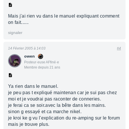
Mais j'ai rien vu dans le manuel expliquant comment
on fait......
signaler
14 Février 2005 à 14:03
#4
owen
Posteur·euse AFfiné·e
Membre depuis 21 ans
Ya rien dans le manuel.
je peu pas t expliqué maintenan car je sui pas chez
moi et je voudrai pas raconter de conneries.
je ferai ca se soir.avec la bête dans les mains.
sinon g essayé et ca marche nikel.
je kroi ke g vu l'explication du re-amping sur le forum
mais je trouve plus.