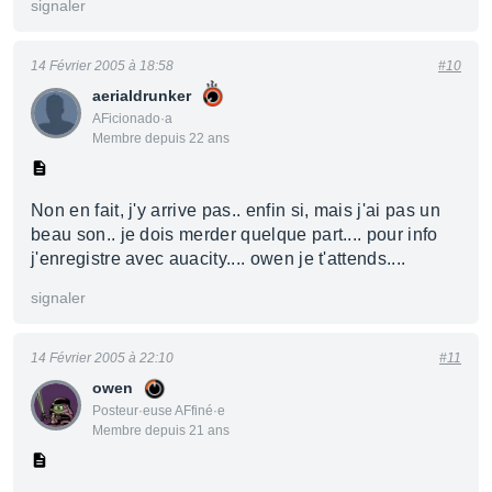
signaler
14 Février 2005 à 18:58
#10
aerialdrunker
AFicionado·a
Membre depuis 22 ans
Non en fait, j'y arrive pas.. enfin si, mais j'ai pas un
beau son.. je dois merder quelque part.... pour info
j'enregistre avec auacity.... owen je t'attends....
signaler
14 Février 2005 à 22:10
#11
owen
Posteur·euse AFfiné·e
Membre depuis 21 ans