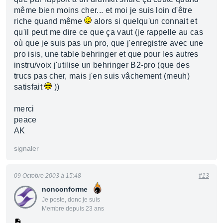
même bien moins cher... et moi je suis loin d'être
riche quand même
alors si quelqu'un connait et
qu'il peut me dire ce que ça vaut (je rappelle au cas
où que je suis pas un pro, que j'enregistre avec une
pro isis, une table behringer et que pour les autres
instru/voix j'utilise un behringer B2-pro (que des
trucs pas cher, mais j'en suis vâchement (meuh)
satisfait
))
merci
peace
AK
signaler
09 Octobre 2003 à 15:48
#13
nonconforme
Je poste, donc je suis
Membre depuis 23 ans