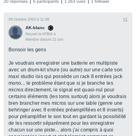
20 réponses
6 participants
1 263 vues
1 follower
09 Octobre 2003 à 11:48
#1
AK-blanc
Nouvel·le AFfilié·e
Membre depuis 22 ans
Bonsoir les gens
Je voudrais enregistrer une batterie en multipiste
avec un drum-kit shure (ou autre) sur une carte son
maxi studio isis qui possède un rack 8 entrées jack
mono... le problème étant que si je branche les
micros directement, le signal est quasi-nul pour
certains éléments (les toms surtout) alors je voudrais
bien brancher mes micros sur une table (genre une
behringer avec 8 entrées préamplifiées et 8 inserts)
pour préamplifier le son tout en gardant la possibilité
de les ressortir séparément pour les enregistrer
chacun sur une piste... alors j'ai compris à quoi