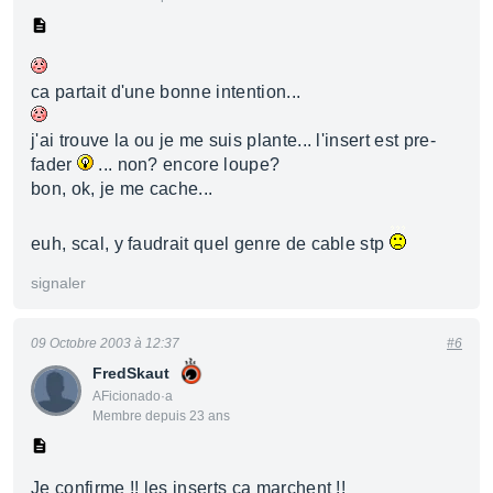
ca partait d'une bonne intention...
j'ai trouve la ou je me suis plante... l'insert est pre-
fader
... non? encore loupe?
bon, ok, je me cache...
euh, scal, y faudrait quel genre de cable stp
signaler
09 Octobre 2003 à 12:37
#6
FredSkaut
AFicionado·a
Membre depuis 23 ans
Je confirme !! les inserts ça marchent !!