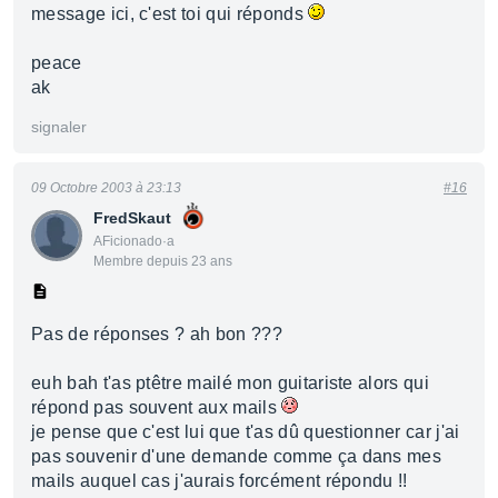
message ici, c'est toi qui réponds
peace
ak
signaler
09 Octobre 2003 à 23:13
#16
FredSkaut
AFicionado·a
Membre depuis 23 ans
Pas de réponses ? ah bon ???
euh bah t'as ptêtre mailé mon guitariste alors qui
répond pas souvent aux mails
je pense que c'est lui que t'as dû questionner car j'ai
pas souvenir d'une demande comme ça dans mes
mails auquel cas j'aurais forcément répondu !!