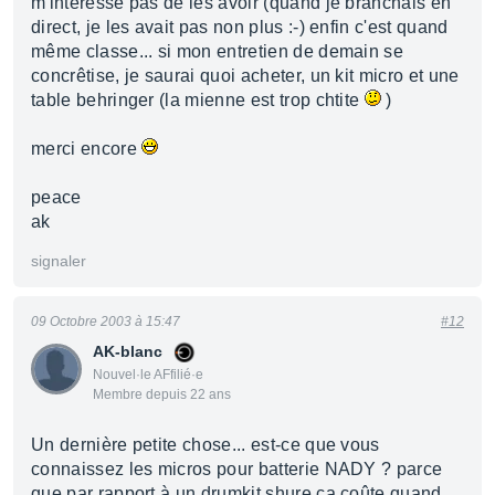
m'intéresse pas de les avoir (quand je branchais en
direct, je les avait pas non plus :-) enfin c'est quand
même classe... si mon entretien de demain se
concrêtise, je saurai quoi acheter, un kit micro et une
table behringer (la mienne est trop chtite
)
merci encore
peace
ak
signaler
09 Octobre 2003 à 15:47
#12
AK-blanc
Nouvel·le AFfilié·e
Membre depuis 22 ans
Un dernière petite chose... est-ce que vous
connaissez les micros pour batterie NADY ? parce
que par rapport à un drumkit shure ça coûte quand