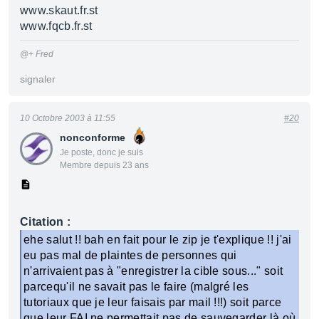
www.skaut.fr.st
www.fqcb.fr.st
@+ Fred
signaler
10 Octobre 2003 à 11:55
#20
nonconforme
Je poste, donc je suis
Membre depuis 23 ans
Citation :
ehe salut !! bah en fait pour le zip je t'explique !! j'ai
eu pas mal de plaintes de personnes qui
n'arrivaient pas à "enregistrer la cible sous..." soit
parcequ'il ne savait pas le faire (malgré les
tutoriaux que je leur faisais par mail !!!) soit parce
que leur FAI ne permettait pas de sauvegarder là où