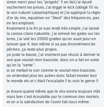
sinon merci pour les "progrès" !! en fait j'ai épuré
vachement les prises, j'ai triggé le kick (obligé !!!! vu
le son naturel catastrophique) et j'ai appliqué la règle
d'or du mix, equaliser en "ôtant" des fréquences, pas
en les empilant.
finalement à la fin je suis resté très simple. j'ai laissé
la caisse claire naturelle, j'ai enlevé les gates sur les
toms, j'ai viré les 20000 grattes qu'on avait pour en
laisser que 4. bon même si ya pas énormément de
pêches, ça reste plus propre.
ya juste la basse, j'ai vraiment pas réussi à donner le
son que voulait mon bassiste. donc on a fait en sorte
qu'on la "sente".
si on mettait le son comme le voulait mon bassiste,
on entendait plus les autres donc fallait monter tout
le monde etc et c'était l'escalade !! tu vois le genre !!
je trouve quand même que le mix sonne toujours mât
mais bon c'est écoutable par le commun des mortels
et on a la satisfaction de l'avoir fait nous même.