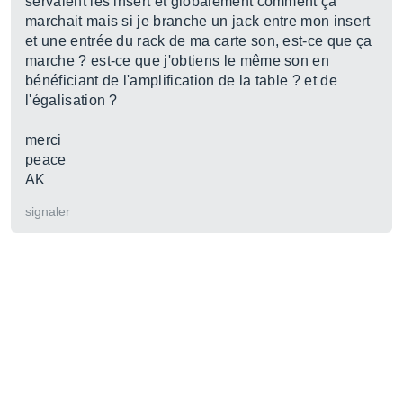
servaient les insert et globalement comment ça
marchait mais si je branche un jack entre mon insert
et une entrée du rack de ma carte son, est-ce que ça
marche ? est-ce que j'obtiens le même son en
bénéficiant de l'amplification de la table ? et de
l'égalisation ?
merci
peace
AK
signaler