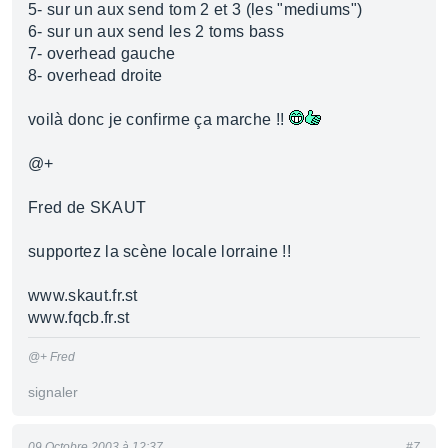
5- sur un aux send tom 2 et 3 (les "mediums")
6- sur un aux send les 2 toms bass
7- overhead gauche
8- overhead droite
voilà donc je confirme ça marche !!
@+
Fred de SKAUT
supportez la scène locale lorraine !!
www.skaut.fr.st
www.fqcb.fr.st
@+ Fred
signaler
09 Octobre 2003 à 12:37
#7