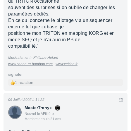
du TRITON occasionne
souvent des surprises si on oublie de changer les
paramètres dédiés.
En ce qui concerne le pilotage via un sequencer
externe tel que cubase, je
positionne mon TRITON en mapping KORG et en
mode SEQ et je n'ai aucun PB de
compatibilité."
Musicalement - Philippe Hélard
www.canne-et-bambou.com
-
www.celtine.fr
signaler
1 réaction
06 Juillet 2005 à 14:25
#5
MasterTronyx
Nouvel·le AFfilié·e
Membre depuis 21 ans