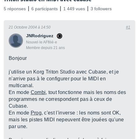
5 réponses
6 participants
1 449 vues
3 followers
21 Octobre 2004 à 14:50
#1
JNRodriguez
Nouvel·le AFfilié·e
Membre depuis 21 ans
Bonjour
j'utilise un Korg Triton Studio avec Cubase, et je
n'arrive pas à le configurer pour le MIDI en
multicanal.
En mode
Combi
, tout fonctionne mais les noms des
programmes ne correspondent pas à ceux de
Cubase.
En mode
Prog
, c'est l'inverse : les noms sont OK,
mais les pistes MIDI nepeuvent être jouées qu'une
par une.