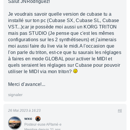
Salut JNRodriguez!
Je voudrais savoir quelle version de cubase tu a
installé sur ton pc (Cubase SX, Cubase SL, Cubase
VST...)car je possède moi aussi un KORG TRITON
mais pas STUDIO (Je pense que c'est les mêmes
configurations sur les 2 synthétiseurs) et j'aimerais
moi aussi faire du live via le midi.A l'occasion que
l'on parle du triton, est-ce que tu saurais les réglages
à faires en mode GLOBAL pour activer le MIDI et
quels seraient les réglages sur Cubase pour pouvoir
utiliser le MIDI via mon triton?
Merci d'avance!...
signaler
26 Mai 2023 à 16:23
#6
wxc
Posteur·euse AFfamé·e
Membre depuis 21 ans