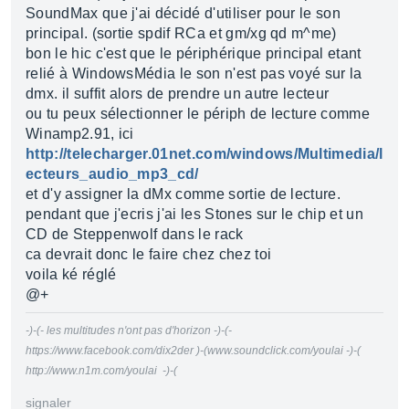
SoundMax que j'ai décidé d'utiliser pour le son
principal. (sortie spdif RCa et gm/xg qd m^me)
bon le hic c'est que le périphérique principal etant
relié à WindowsMédia le son n'est pas voyé sur la
dmx. il suffit alors de prendre un autre lecteur
ou tu peux sélectionner le périph de lecture comme
Winamp2.91, ici
http://telecharger.01net.com/windows/Multimedia/l
ecteurs_audio_mp3_cd/
et d'y assigner la dMx comme sortie de lecture.
pendant que j'ecris j'ai les Stones sur le chip et un
CD de Steppenwolf dans le rack
ca devrait donc le faire chez chez toi
voila ké réglé
@+
-)-(- les multitudes n'ont pas d'horizon -)-(-
https://www.facebook.com/dix2der )-(www.soundclick.com/youlai -)-(
http://www.n1m.com/youlai -)-(
signaler