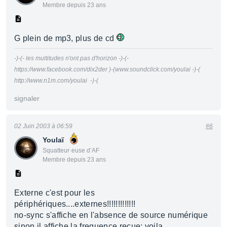
Membre depuis 23 ans
G plein de mp3, plus de cd
-)-(- les multitudes n'ont pas d'horizon -)-(-
https://www.facebook.com/dix2der )-(www.soundclick.com/youlai -)-(
http://www.n1m.com/youlai -)-(
signaler
02 Juin 2003 à 06:59
#6
Youlaï
Squatteur·euse d’AF
Membre depuis 23 ans
Externe c'est pour les
périphériques....externes!!!!!!!!!!!!!
no-sync s'affiche en l'absence de source numérique
sinon il affiche la frequence recue; voila