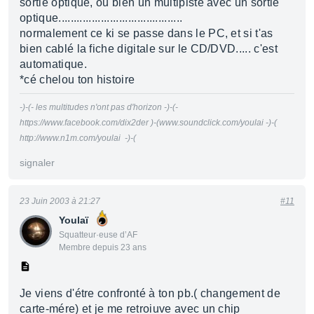
sortie optique, ou bien un multipiste avec un sortie
optique.........................................
normalement ce ki se passe dans le PC, et si t'as
bien cablé la fiche digitale sur le CD/DVD..... c'est
automatique.
*cé chelou ton histoire
-)-(- les multitudes n'ont pas d'horizon -)-(-
https://www.facebook.com/dix2der )-(www.soundclick.com/youlai -)-(
http://www.n1m.com/youlai -)-(
signaler
23 Juin 2003 à 21:27
#11
Youlaï
Squatteur·euse d’AF
Membre depuis 23 ans
Je viens d'étre confronté à ton pb.( changement de
carte-mére) et je me retroiuve avec un chip