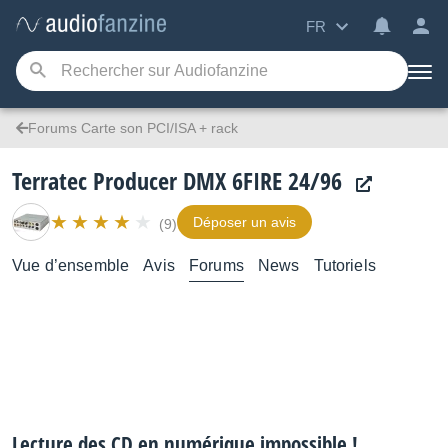
FR
Forums Carte son PCI/ISA + rack
Terratec Producer DMX 6FIRE 24/96
Déposer un avis
(9)
Vue d’ensemble
Avis
Forums
News
Tutoriels
Lecture des CD en numérique impossible !