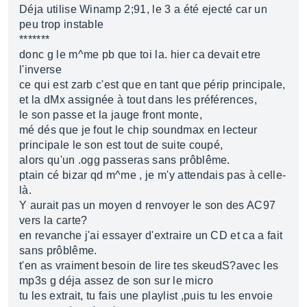
Déja utilise Winamp 2;91, le 3 a été ejecté car un
peu trop instable
*******
donc g le m^me pb que toi la. hier ca devait etre
l'inverse
ce qui est zarb c'est que en tant que périp principale,
et la dMx assignée à tout dans les préférences,
le son passe et la jauge front monte,
mé dés que je fout le chip soundmax en lecteur
principale le son est tout de suite coupé,
alors qu'un .ogg passeras sans prôblême.
ptain cé bizar qd m^me , je m'y attendais pas à celle-
là.
Y aurait pas un moyen d renvoyer le son des AC97
vers la carte?
en revanche j'ai essayer d'extraire un CD et ca a fait
sans prôblême.
t'en as vraiment besoin de lire tes skeudS?avec les
mp3s g déja assez de son sur le micro
tu les extrait, tu fais une playlist ,puis tu les envoie