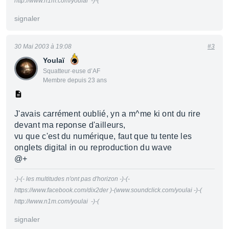
http://www.n1m.com/youlai -)-(
signaler
30 Mai 2003 à 19:08
#3
Youlaï
Squatteur·euse d’AF
Membre depuis 23 ans
J'avais carrément oublié, yn a m^me ki ont du rire
devant ma reponse d'ailleurs,
vu que c'est du numérique, faut que tu tente les
onglets digital in ou reproduction du wave
@+
-)-(- les multitudes n'ont pas d'horizon -)-(-
https://www.facebook.com/dix2der )-(www.soundclick.com/youlai -)-(
http://www.n1m.com/youlai -)-(
signaler