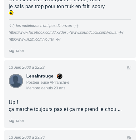
je sais pas trop pour ton truk en fait, soory
-)-(- les multitudes n'ont pas d'horizon -)-(-
https://www.facebook.com/dix2der )-(www.soundclick.com/youlai -)-(
http://www.n1m.com/youlai -)-(
signaler
13 Juin 2003 à 22:22
#7
Lenainrouge
Posteur·euse AFfranchi·e
Membre depuis 23 ans
Up !
ça marche toujours pas et ça me prend le chou ...
signaler
13 Juin 2003 à 23:36
#8