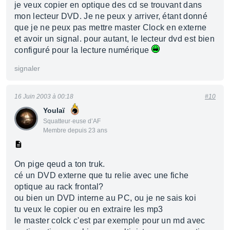
je veux copier en optique des cd se trouvant dans
mon lecteur DVD. Je ne peux y arriver, étant donné
que je ne peux pas mettre master Clock en externe
et avoir un signal. pour autant, le lecteur dvd est bien
configuré pour la lecture numérique
signaler
16 Juin 2003 à 00:18
#10
Youlaï
Squatteur·euse d’AF
Membre depuis 23 ans
On pige qeud a ton truk.
cé un DVD externe que tu relie avec une fiche
optique au rack frontal?
ou bien un DVD interne au PC, ou je ne sais koi
tu veux le copier ou en extraire les mp3
le master colck c'est par exemple pour un md avec