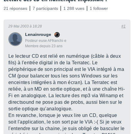
21 réponses
7 participants
1 288 vues
1 follower
29 Mai 2003 à 18:28
#1
Lenainrouge
Posteur·euse AFfranchi·e
Membre depuis 23 ans
Le lecteur CD est relié en numérique (câble à deux
fils) à l'entrée digital in de la Terratec. Le
périphérique de son principal est le VIA intégré à ma
CM (pour balancer tous les sons Windows sur les
enceintes intégrées à mon écran). La Terratec est
reliée, à un MD en sortie optique, et à une chaîne Hi-
Fi en analogique. La lecture des mp3 via Winamp et
directsound ne pose pas de probs, aussi bien sur le
sortie optique qu'analogique.
En revanche, lorsque je veux lire un CD, quelque
soit l'application, le son sort par le VIA :-( Si je veux
l'entendre sur la chaine, je suis obligé de basculer le