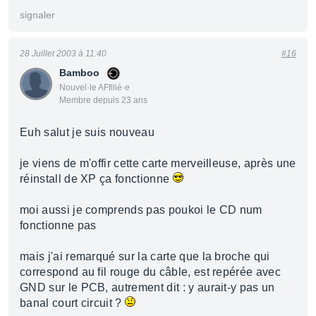
signaler
28 Juillet 2003 à 11:40
#16
Bamboo
Nouvel·le AFfilié·e
Membre depuis 23 ans
Euh salut je suis nouveau
je viens de m'offir cette carte merveilleuse, après une
réinstall de XP ça fonctionne
moi aussi je comprends pas poukoi le CD num
fonctionne pas
mais j'ai remarqué sur la carte que la broche qui
correspond au fil rouge du câble, est repérée avec
GND sur le PCB, autrement dit : y aurait-y pas un
banal court circuit ?