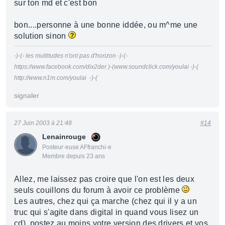
sur ton md et c'est bon
bon....personne à une bonne iddée, ou m^me une
solution sinon
-)-(- les multitudes n'ont pas d'horizon -)-(-
https://www.facebook.com/dix2der )-(www.soundclick.com/youlai -)-(
http://www.n1m.com/youlai -)-(
signaler
27 Juin 2003 à 21:48
#14
Lenainrouge
Posteur·euse AFfranchi·e
Membre depuis 23 ans
Allez, me laissez pas croire que l'on est les deux
seuls couillons du forum à avoir ce problème
Les autres, chez qui ça marche (chez qui il y a un
truc qui s'agite dans digital in quand vous lisez un
cd), postez au moins votre version des drivers et vos