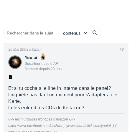
30 Mai 2003 à 02:57
#2
Youlaï
Squatteur·euse d’AF
Membre depuis 23 ans
Et si tu cochais le line in interne dans le panel?
t'inquiéte pas, faut un moment pour s'adapter a cte
Karte,
tu les entend tes CDs de tte facon?
-)-(- les multitudes n'ont pas d'horizon -)-(-
https://www.facebook.com/dix2der )-(www.soundclick.com/youlai -)-(