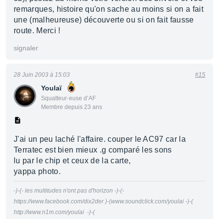
remarques, histoire qu'on sache au moins si on a fait
une (malheureuse) découverte ou si on fait fausse
route. Merci !
signaler
28 Juin 2003 à 15:03
#15
Youlaï
Squatteur·euse d’AF
Membre depuis 23 ans
J'ai un peu laché l'affaire. couper le AC97 car la
Terratec est bien mieux .g comparé les sons
lu par le chip et ceux de la carte,
yappa photo.
-)-(- les multitudes n'ont pas d'horizon -)-(-
https://www.facebook.com/dix2der )-(www.soundclick.com/youlai -)-(
http://www.n1m.com/youlai -)-(