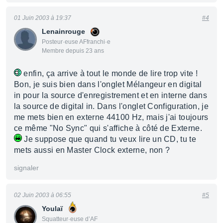
01 Juin 2003 à 19:37
#4
Lenainrouge
Posteur·euse AFfranchi·e
Membre depuis 23 ans
enfin, ça arrive à tout le monde de lire trop vite !
Bon, je suis bien dans l'onglet Mélangeur en digital
in pour la source d'enregistrement et en interne dans
la source de digital in. Dans l'onglet Configuration, je
me mets bien en externe 44100 Hz, mais j'ai toujours
ce même "No Sync" qui s'affiche à côté de Externe.
Je suppose que quand tu veux lire un CD, tu te
mets aussi en Master Clock externe, non ?
signaler
02 Juin 2003 à 06:55
#5
Youlaï
Squatteur·euse d’AF