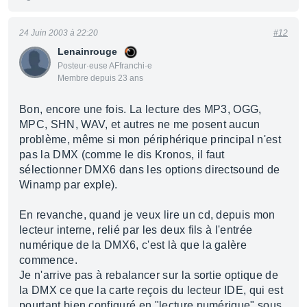
24 Juin 2003 à 22:20
#12
Lenainrouge
Posteur·euse AFfranchi·e
Membre depuis 23 ans
Bon, encore une fois. La lecture des MP3, OGG,
MPC, SHN, WAV, et autres ne me posent aucun
problème, même si mon périphérique principal n'est
pas la DMX (comme le dis Kronos, il faut
sélectionner DMX6 dans les options directsound de
Winamp par exple).
En revanche, quand je veux lire un cd, depuis mon
lecteur interne, relié par les deux fils à l'entrée
numérique de la DMX6, c'est là que la galère
commence.
Je n'arrive pas à rebalancer sur la sortie optique de
la DMX ce que la carte reçois du lecteur IDE, qui est
pourtant bien configuré en "lecture numérique" sous