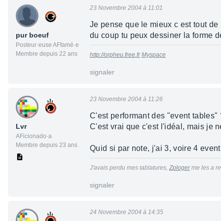
23 Novembre 2004 à 11:01
Je pense que le mieux c est tout de
pur boeuf
du coup tu peux dessiner la forme de
Posteur·euse AFfamé·e
Membre depuis 22 ans
http://orpheu.free.fr
Myspace
signaler
23 Novembre 2004 à 11:26
C'est performant des "event tables" 
Lvr
C'est vrai que c'est l'idéal, mais 
AFicionado·a
Membre depuis 23 ans
Quid si par note, j'ai 3, voire 4 ev
J'avais perdu mes tablatures,
Zploger
me les a re
signaler
24 Novembre 2004 à 14:35