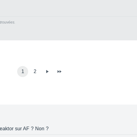
trouvées.
1
2
Reaktor sur AF ? Non ?