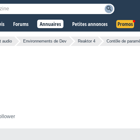
vis
Forums
Annuaires
Petites annonces
Promos
 audio
Environnements de Dev
Reaktor 4
Contôle de paramè
ollower