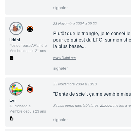
signaler
23 Novembre 2004 à 09:52
Plutôt que le triangle, je te conseil
Ikkini
pour ce qui est du LFO, sur mon sher
Posteur·euse AFfamé·e
la plus basse...
Membre depuis 21 ans
www.ikkini.net
signaler
23 Novembre 2004 à 10:10
"Dente de scie", ça me semble mieux 
Lvr
J'avais perdu mes tablatures,
Zploger
me les a re
AFicionado·a
Membre depuis 23 ans
signaler