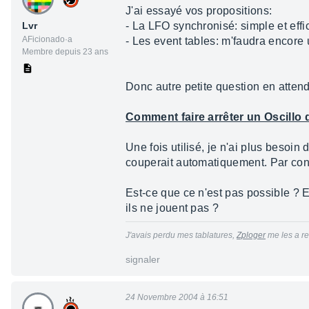
J'ai essayé vos propositions:
Lvr
- La LFO synchronisé: simple et eff
AFicionado·a
- Les event tables: m'faudra encore 
Membre depuis 23 ans
Donc autre petite question en attend
Comment faire arrêter un Oscillo 
Une fois utilisé, je n'ai plus besoin
couperait automatiquement. Par contr
Est-ce que ce n'est pas possible ? 
ils ne jouent pas ?
J'avais perdu mes tablatures,
Zploger
me les a re
signaler
24 Novembre 2004 à 16:51