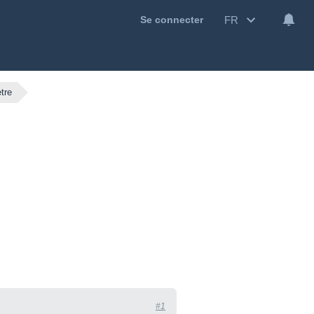
FR
Se connecter
tre
#1