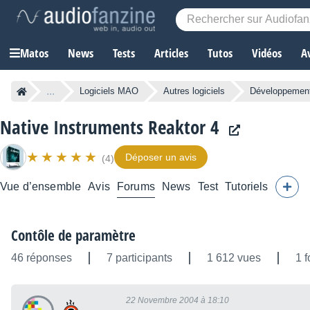
Matos
News
Tests
Articles
Tutos
Vidéos
A
...
Logiciels MAO
Autres logiciels
Développement
Native Instruments Reaktor 4
Déposer un avis
(4)
Vue d’ensemble
Avis
Forums
News
Test
Tutoriels
Contôle de paramètre
46 réponses
7 participants
1 612 vues
1 f
22 Novembre 2004 à 18:10