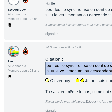
Hello
swoonboy
pour les lfo synchronisé en dent de s
AFicionado·a
si tu le veut montant ou descendent.
Membre depuis 23 ans
Il faut se forcer à se contredire pour éviter de 
signaler
24 Novembre 2004 à 17:04
Citation :
Lvr
our les lfo synchronisé en dent de s
AFicionado·a
Membre depuis 23 ans
si tu le veut montant ou descendent
Clever boy !!!
Je pensais que
Tu sais, en même temps, comment st
J'avais perdu mes tablatures,
Zploger
me les a re
signaler