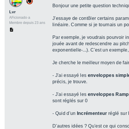
Bonjour une petite question techniq
Lvr
AFicionado·a
J'essaye de contôler certains para
Membre depuis 23 ans
linéaire. Comme si je tournais un po
Par exemple, je voudrais pourvoir i
jouée avant de redescendre au pitch
exponentielle-...). C'est un exemple,
Je cherche le meilleur moyen de fai
- J'ai essayé les
enveloppes simpl
précis, je trouve.
- J'ai essayé les
enveloppes Ramp
sont réglés sur 0
- Quid d'un
Incrémenteur
réglé sur 
D'autres idées ? Qu'est ce qui cons