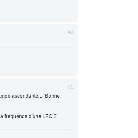
#3
#4
 rampe ascendante.... Bonne
 la fréquence d'une LFO ?