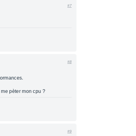
#7
#8
rformances.
de me pèter mon cpu ?
#9