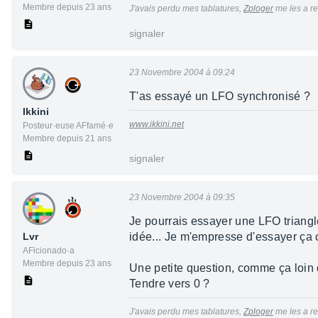
Membre depuis 23 ans
J'avais perdu mes tablatures,
Zploger
me les a re
signaler
23 Novembre 2004 à 09:24
T'as essayé un LFO synchronisé ?
Ikkini
www.ikkini.net
Posteur·euse AFfamé·e
Membre depuis 21 ans
signaler
23 Novembre 2004 à 09:35
Je pourrais essayer une LFO triangle
Lvr
idée... Je m'empresse d'essayer ça c
AFicionado·a
Membre depuis 23 ans
Une petite question, comme ça loin
Tendre vers 0 ?
J'avais perdu mes tablatures,
Zploger
me les a re