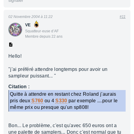
signaler
02 Novembre 2004 à 11:22
#11
VE
Squatteur·euse d’AF
Membre depuis 22 ans
Hello!
"j'ai préféré attendre longtemps pour avoir un
sampleur puissant... "
Citation :
Quitte à attendre en restant chez Roland j'aurais
pris deux
S760
ou 4
S330
par exemple ....pour le
même prix ou presque qu'un sp808!
Bon... Le problème, c'est qu'avec 650 euros ont a
une palette de samplers... Donc c'est normal que tu