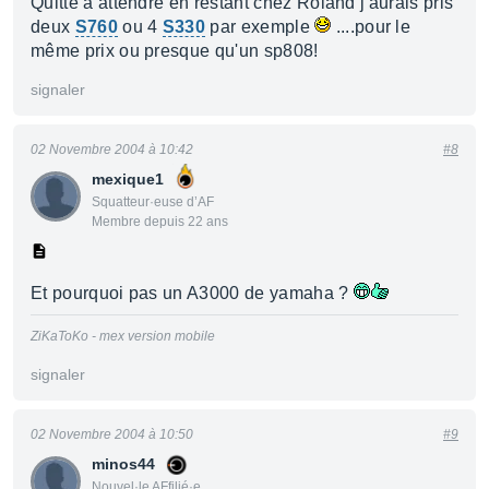
Quitte à attendre en restant chez Roland j'aurais pris
deux
S760
ou 4
S330
par exemple
....pour le
même prix ou presque qu'un sp808!
signaler
02 Novembre 2004 à 10:42
#8
mexique1
Squatteur·euse d’AF
Membre depuis 22 ans
Et pourquoi pas un A3000 de yamaha ?
ZiKaToKo - mex version mobile
signaler
02 Novembre 2004 à 10:50
#9
minos44
Nouvel·le AFfilié·e