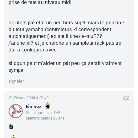
prise de tete au niveau midi
ok alors jvé etre un peu hors sujet, mais le principe
du tout yamaha (controleurs ki correspondent
automatiquement) existe il chez e-mu???
j'ai une
xl7
et je cherche un sampleur rack pas tro
dur a configurer avec
si qqun peut m'aider un ptit peu ça serait vraiment
sympa
signaler
21 Février 2006 à 20:43
#18
léninox
Squatteur·euse d’AF
Membre depuis 23 ans