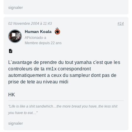
signaler
02 Novembre 2004 à 11:43
#14
Human Koala
AFicionado·a
Membre depuis 22 ans
L'avantage de prendre du tout yamaha c'est que les
controleurs de ta rm1x correspondront
automatiquement a ceux du sampleur dont pas de
prise de tete au niveau midi
HK
"Life is like a shit sandwhich....the more bread you have, the less shit
you have to eat...."
signaler