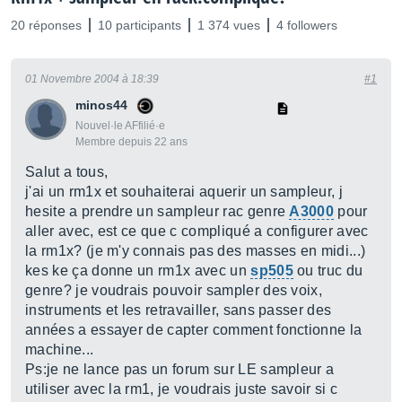
20 réponses
10 participants
1 374 vues
4 followers
01 Novembre 2004 à 18:39
#1
minos44
Nouvel·le AFfilié·e
Membre depuis 22 ans
Salut a tous,
j'ai un rm1x et souhaiterai aquerir un sampleur, j
hesite a prendre un sampleur rac genre
A3000
pour
aller avec, est ce que c compliqué a configurer avec
la rm1x? (je m'y connais pas des masses en midi...)
kes ke ça donne un rm1x avec un
sp505
ou truc du
genre? je voudrais pouvoir sampler des voix,
instruments et les retravailler, sans passer des
années a essayer de capter comment fonctionne la
machine...
Ps:je ne lance pas un forum sur LE sampleur a
utiliser avec la rm1, je voudrais juste savoir si c