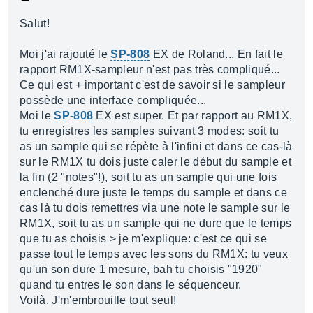
Salut!
Moi j'ai rajouté le
SP-808
EX de Roland... En fait le
rapport RM1X-sampleur n'est pas très compliqué...
Ce qui est + important c'est de savoir si le sampleur
possède une interface compliquée...
Moi le
SP-808
EX est super. Et par rapport au RM1X,
tu enregistres les samples suivant 3 modes: soit tu
as un sample qui se répète à l'infini et dans ce cas-là
sur le RM1X tu dois juste caler le début du sample et
la fin (2 "notes"!), soit tu as un sample qui une fois
enclenché dure juste le temps du sample et dans ce
cas là tu dois remettres via une note le sample sur le
RM1X, soit tu as un sample qui ne dure que le temps
que tu as choisis > je m'explique: c'est ce qui se
passe tout le temps avec les sons du RM1X: tu veux
qu'un son dure 1 mesure, bah tu choisis "1920"
quand tu entres le son dans le séquenceur.
Voilà. J'm'embrouille tout seul!