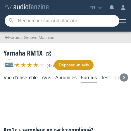
FR
Forums Groove Machine
Yamaha RM1X
Déposer un avis
(48)
Vue d’ensemble
Avis
Annonces
Forums
Test
Tutoriel
Rm1x + sampleur en rack:compliqué?