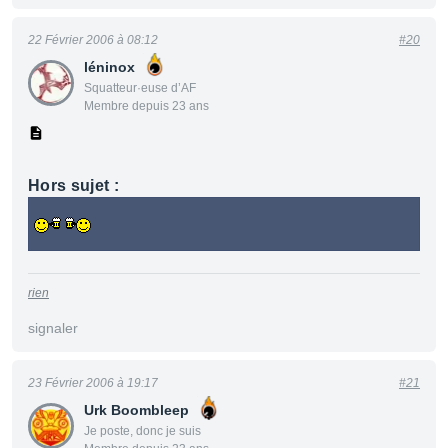
22 Février 2006 à 08:12
#20
léninox
Squatteur·euse d’AF
Membre depuis 23 ans
Hors sujet :
rien
signaler
23 Février 2006 à 19:17
#21
Urk Boombleep
Je poste, donc je suis