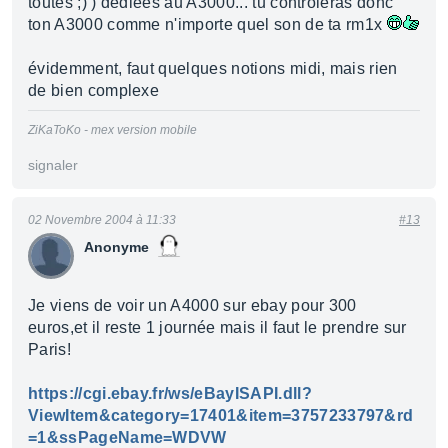
toutes ;) ) dédiées au A3000... tu controleras donc
ton A3000 comme n'importe quel son de ta rm1x
évidemment, faut quelques notions midi, mais rien
de bien complexe
ZiKaToKo - mex version mobile
signaler
02 Novembre 2004 à 11:33
#13
Anonyme
Je viens de voir un A4000 sur ebay pour 300
euros,et il reste 1 journée mais il faut le prendre sur
Paris!
https://cgi.ebay.fr/ws/eBayISAPI.dll?
ViewItem&category=17401&item=3757233797&rd
=1&ssPageName=WDVW