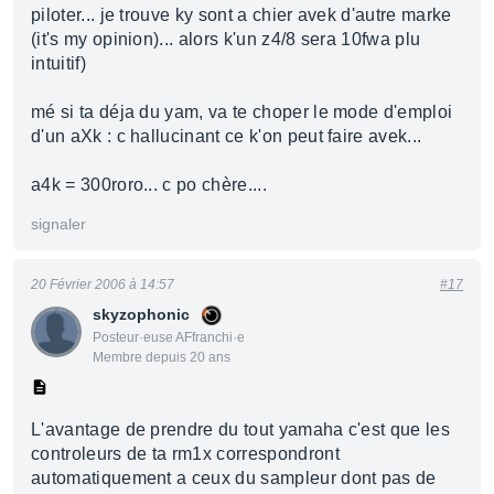
piloter... je trouve ky sont a chier avek d'autre marke
(it's my opinion)... alors k'un z4/8 sera 10fwa plu
intuitif)
mé si ta déja du yam, va te choper le mode d'emploi
d'un aXk : c hallucinant ce k'on peut faire avek...
a4k = 300roro... c po chère....
signaler
20 Février 2006 à 14:57
#17
skyzophonic
Posteur·euse AFfranchi·e
Membre depuis 20 ans
L'avantage de prendre du tout yamaha c'est que les
controleurs de ta rm1x correspondront
automatiquement a ceux du sampleur dont pas de