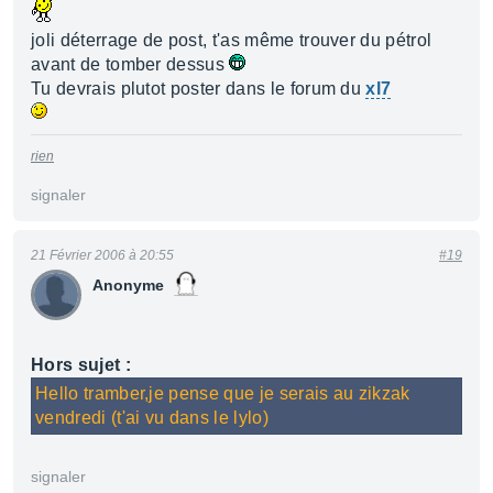
joli déterrage de post, t'as même trouver du pétrol
avant de tomber dessus
Tu devrais plutot poster dans le forum du
xl7
rien
signaler
21 Février 2006 à 20:55
#19
Anonyme
Hors sujet :
Hello tramber,je pense que je serais au zikzak
vendredi (t'ai vu dans le lylo)
signaler