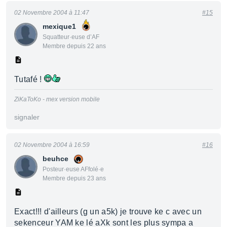
02 Novembre 2004 à 11:47
#15
mexique1
Squatteur·euse d’AF
Membre depuis 22 ans
Tutafé !
ZiKaToKo - mex version mobile
signaler
02 Novembre 2004 à 16:59
#16
beuhce
Posteur·euse AFfolé·e
Membre depuis 23 ans
Exact!!! d'ailleurs (g un a5k) je trouve ke c avec un
sekenceur YAM ke lé aXk sont les plus sympa a