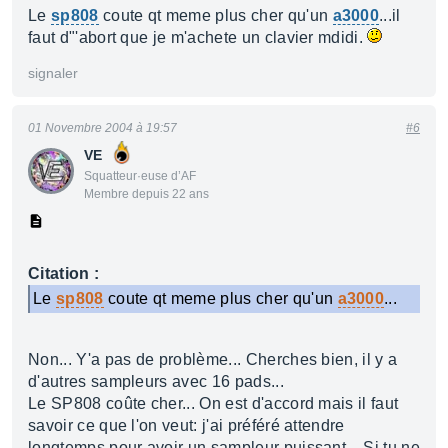
Le
sp808
coute qt meme plus cher qu'un
a3000
...il
faut d"'abort que je m'achete un clavier mdidi.
signaler
01 Novembre 2004 à 19:57
#6
VE
Squatteur·euse d’AF
Membre depuis 22 ans
Citation :
Le
sp808
coute qt meme plus cher qu'un
a3000
...
Non... Y'a pas de problème... Cherches bien, il y a
d'autres sampleurs avec 16 pads...
Le SP808 coûte cher... On est d'accord mais il faut
savoir ce que l'on veut: j'ai préféré attendre
longtemps pour avoir un sampleur puissant... Si tu ne