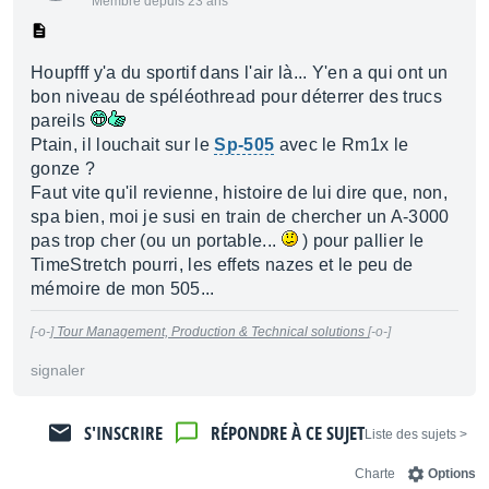
Membre depuis 23 ans
Houpfff y'a du sportif dans l'air là... Y'en a qui ont un
bon niveau de spéléothread pour déterrer des trucs
pareils
Ptain, il louchait sur le
Sp-505
avec le Rm1x le
gonze ?
Faut vite qu'il revienne, histoire de lui dire que, non,
spa bien, moi je susi en train de chercher un A-3000
pas trop cher (ou un portable...
) pour pallier le
TimeStretch pourri, les effets nazes et le peu de
mémoire de mon 505...
[-o-]
Tour Management, Production & Technical solutions
[-o-]
signaler
S'INSCRIRE
RÉPONDRE À CE SUJET
< Liste des sujets
Charte
Options