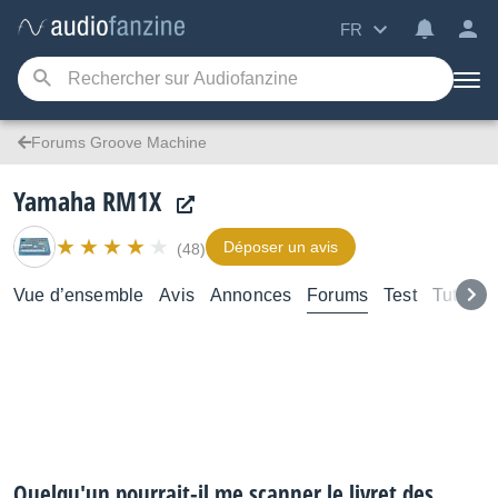
FR
Forums Groove Machine
Yamaha RM1X
Déposer un avis
(48)
Vue d’ensemble
Avis
Annonces
Forums
Test
Tutoriel
Quelqu'un pourrait-il me scanner le livret des