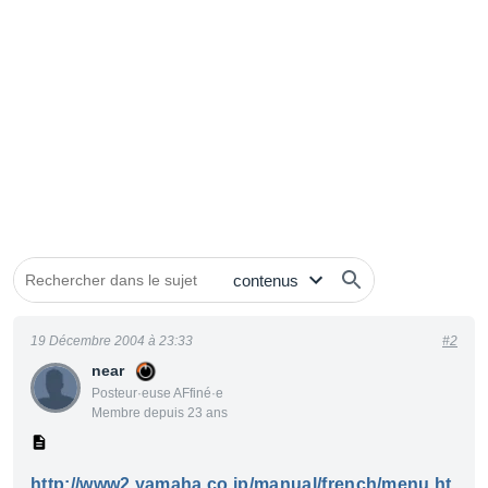
19 Décembre 2004 à 23:33
#2
near
Posteur·euse AFfiné·e
Membre depuis 23 ans
http://www2.yamaha.co.jp/manual/french/menu.ht