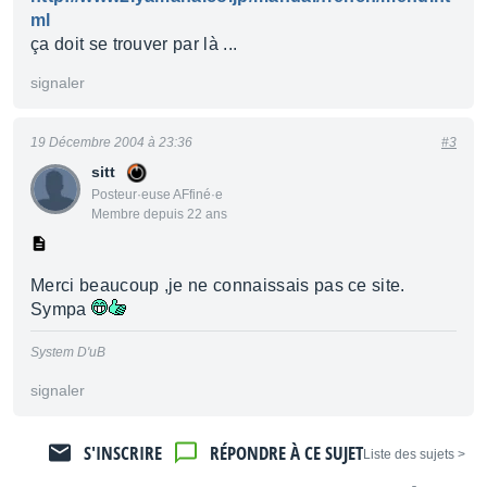
ml
ça doit se trouver par là ...
signaler
19 Décembre 2004 à 23:36
#3
sitt
Posteur·euse AFfiné·e
Membre depuis 22 ans
Merci beaucoup ,je ne connaissais pas ce site.
Sympa
System D'uB
signaler
S'INSCRIRE
RÉPONDRE À CE SUJET
< Liste des sujets