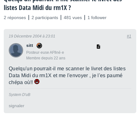
listes Data Midi du rm1X ?
2 réponses
2 participants
481 vues
1 follower
19 Décembre 2004 à 23:01
#1
sitt
Posteur·euse AFfiné·e
Membre depuis 22 ans
Quelqu'un pourrait-il me scanner le livret des listes
Data Midi du rm1X et me l'envoyer , je l'es paumé
chépa où!!
System D'uB
signaler