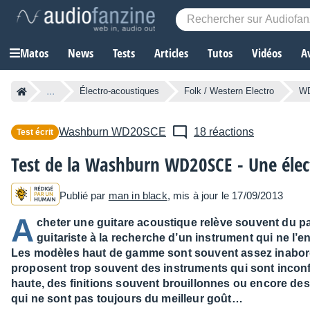
Matos
News
Tests
Articles
Tutos
Vidéos
A
...
Électro-acoustiques
Folk / Western Electro
W
Washburn
WD20SCE
18 réactions
Test écrit
Test de la Washburn WD20SCE - Une élec
Publié par
man in black
, mis à jour le 17/09/2013
A
cheter une guitare acoustique relève souvent du p
guitariste à la recherche d’un instrument qui ne l’e
Les modèles haut de gamme sont souvent assez inabor
proposent trop souvent des instruments qui sont inconf
haute, des finitions souvent brouillonnes ou encore de
qui ne sont pas toujours du meilleur goût…