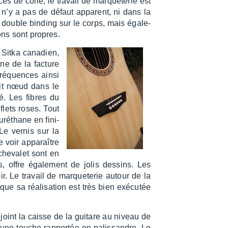
aces de colle, le travail de marque­te­rie est
Il n’y a pas de défaut appa­rent, ni dans la
Le double binding sur le corps, mais égale­
ions sont propres.
Sitka cana­dien,
ine de la facture
 fréquences ainsi
etit nœud dans le
té. Les fibres du
flets roses. Tout
uré­thane en fini­
 Le vernis sur la
 voir appa­raître
cheva­let sont en
s, offre égale­ment de jolis dessins. Les
r. Le travail de marque­te­rie autour de la
ue sa réali­sa­tion est très bien exécu­tée
oint la caisse de la guitare au niveau de
c une touche rappor­tée en palis­sandre. Le