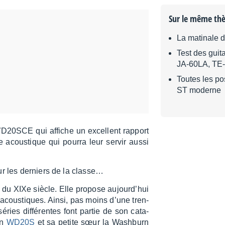
Sur le même th
La matinale 
Test des guit
JA-60LA, TE
Toutes les po
ST moderne
WD20SCE qui affiche un excellent rapport
e acous­tique qui pourra leur servir aussi
ur les derniers de la clas­se…
 du XIXe siècle. Elle propose aujour­d’hui
acous­tiques. Ainsi, pas moins d’une tren­
ries diffé­rentes font partie de son cata­
rn
WD20S
et sa petite sœur la Wash­burn