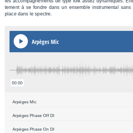
les accom­pa­gne­ments de type folk assez dyna­miques. Elle 
te­ment à se fondre dans un ensemble instru­men­tal sans
place dans le spectre.
Arpèges Mic
00:00
Arpèges Mic
Arpèges Phase Off DI
Arpèges Phase On DI