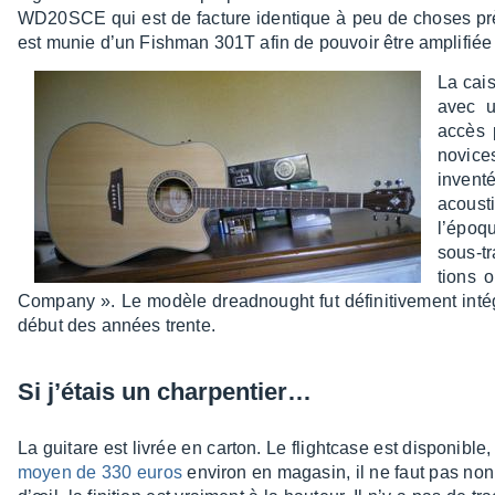
WD20SCE qui est de facture iden­tique à peu de choses prè
est munie d’un Fish­man 301T afin de pouvoir être ampli­fiée
La cais
avec u
accès p
novice
invent
acous­
l’époq
sous-tr
tions o
Company ». Le modèle dread­nought fut défi­ni­ti­ve­ment in
début des années trente.
Si j’étais un char­pen­tier…
La guitare est livrée en carton. Le flight­case est dispo­nib
moyen de 330 euros
envi­ron en maga­sin, il ne faut pas non