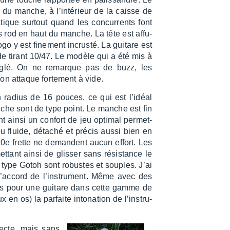
 du manche, à l’in­té­rieur de la caisse de
tique surtout quand les concur­rents font
uss rod en haut du manche. La tête est affu­
o y est fine­ment incrusté. La guitare est
de tirant 10/47. Le modèle qui a été mis à
 réglé. On ne remarque pas de buzz, les
n attaque forte­ment à vide.
adius de 16 pouces, ce qui est l’idéal
che sont de type point. Le manche est fin
nt ainsi un confort de jeu opti­mal permet­
eu fluide, déta­ché et précis aussi bien en
0e frette ne demandent aucun effort. Les
et­tant ainsi de glis­ser sans résis­tance le
type Gotoh sont robustes et souples. J’ai
l’ac­cord de l’ins­tru­ment. Même avec des
plus pour une guitare dans cette gamme de
en os) la parfaite into­na­tion de l’ins­tru­
recte, mais sans