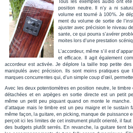
Tous les exemples audio ont été fa
posi­tion neutre. Il n’y a ni satu
volume est tourné à 100%. Je dépl
ment du volume de sortie de l’ins­t
ajus­ter avec préci­sion le niveau de
sante, ce qui pourra s’avé­rer probl
moites lors d’une pres­ta­tion scéni
L’ac­cor­deur, même s’il est d’ap­pa
et effi­cace. Il agit égale­ment c
accor­deur est acti­vée. Je déplore la taille trop petite des
mani­pu­lés avec préci­sion. Ils sont moins pratiques que 
marques concur­rentes qui, d’un simple coup d’œil, permette
Avec les deux poten­tio­mètres en posi­tion neutre, le timbr
déta­chées et en arpèges en sortie directe est un petit pe
même un petit peu piquant quand on monte le manche. 
d’at­taque mais le timbre est un peu maigre et le sustain f
même façon, la guitare, en picking, manque de puis­sance e
perçoit ici les limites de cet instru­ment plutôt orienté, il faut 
des budgets plutôt serrés. En revanche, la guitare tient bi