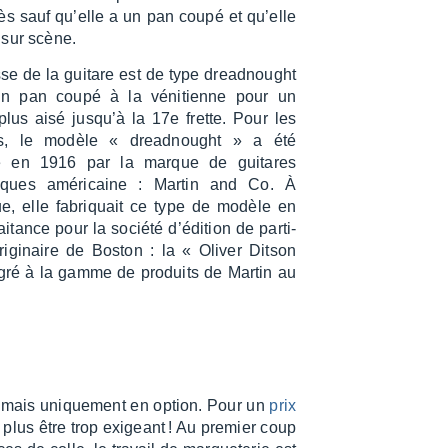
s sauf qu’elle a un pan coupé et qu’elle
 sur scène.
se de la guitare est de type dread­nought
n pan coupé à la véni­tienne pour un
lus aisé jusqu’à la 17e frette. Pour les
s, le modèle « dread­nought » a été
é en 1916 par la marque de guitares
tiques améri­caine : Martin and Co. À
ue, elle fabriquait ce type de modèle en
ai­tance pour la société d’édi­tion de parti­
rigi­naire de Boston : la « Oliver Ditson
té­gré à la gamme de produits de Martin au
le, mais unique­ment en option. Pour un
prix
 plus être trop exigeant ! Au premier coup