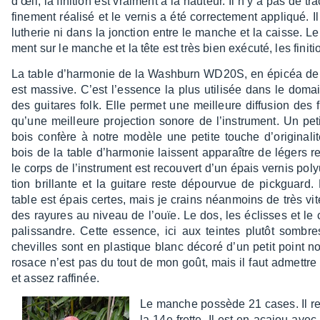
d’œil, la fini­tion est vrai­ment à la hauteur. Il n’y a pas de tr
fine­ment réalisé et le vernis a été correc­te­ment appliqué. 
luthe­rie ni dans la jonc­tion entre le manche et la caisse. 
ment sur le manche et la tête est très bien exécuté, les fini­t
La table d’har­mo­nie de la Wash­burn WD20S, en épicéa de 
est massive. C’est l’es­sence la plus utili­sée dans le doma
des guitares folk. Elle permet une meilleure diffu­sion des
qu’une meilleure projec­tion sonore de l’ins­tru­ment. Un p
bois confère à notre modèle une petite touche d’ori­gi­na­li
bois de la table d’har­mo­nie laissent appa­raître de légers re
le corps de l’ins­tru­ment est recou­vert d’un épais vernis poly­
tion brillante et la guitare reste dépour­vue de pick­guard.
table est épais certes, mais je crains néan­moins de très vite
des rayures au niveau de l’ouïe. Le dos, les éclisses et le 
palis­sandre. Cette essence, ici aux teintes plutôt sombre
chevilles sont en plas­tique blanc décoré d’un petit point noi
rosace n’est pas du tout de mon goût, mais il faut admettre q
et assez raffi­née.
Le manche possède 21 cases. Il rej
la 14e frette. Il est en acajou ave