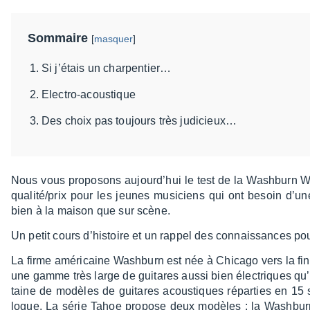
Sommaire
[
masquer
]
Si j’étais un charpentier…
Electro-acoustique
Des choix pas toujours très judicieux…
Nous vous propo­sons aujour­d’hui le test de la Wash­burn 
qualité/prix pour les jeunes musi­ciens qui ont besoin d’un
bien à la maison que sur scène.
Un petit cours d’his­toire et un rappel des connais­sances po
La firme améri­caine Wash­burn est née à Chicago vers la fin
une gamme très large de guitares aussi bien élec­triques qu’
taine de modèles de guitares acous­tiques répar­ties en 15 sé
logue. La série Tahoe propose deux modèles : la Wash­bu