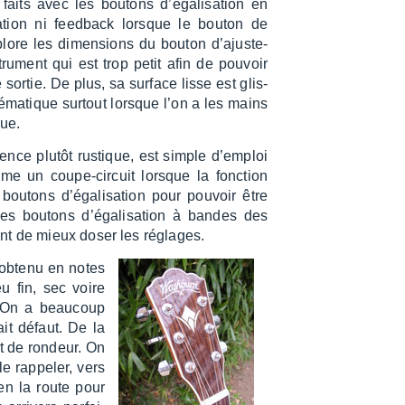
its avec les boutons d’éga­li­sa­tion en
­ra­tion ni feed­back lorsque le bouton de
ore les dimen­sions du bouton d’ajus­te­
ru­ment qui est trop petit afin de pouvoir
 sortie. De plus, sa surface lisse est glis­
é­ma­tique surtout lorsque l’on a les mains
que.
­rence plutôt rustique, est simple d’em­ploi
omme un coupe-circuit lorsque la fonc­tion
 boutons d’éga­li­sa­tion pour pouvoir être
les boutons d’éga­li­sa­tion à bandes des
nt de mieux doser les réglages.
e obtenu en notes
u fin, sec voire
On a beau­coup
ait défaut. De la
t de rondeur. On
le rappe­ler, vers
en la route pour