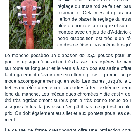
réglage du truss rod se fait en bas
réso­nance. Cela n’est du plus pra
l’ef­fort de placer le réglage du tr
blée du nom de la marque et son log
montée avec un jeu de d’Ad­da­rio 
notre dispo­si­tion est très bien
cordes ne frisent pas même lorsqu’o
Le manche possède un diapa­son de 25,5 pouces pour un r
pour le réglage d’une action très basse. Les repères de man
sur toute sa longueur et le vernis à son dos est satiné offra
tant égale­ment d’avoir une excel­lente prise. Il permet un j
mode accom­pa­gne­ment qu’en solo. Les barrés jusqu’à la 1
frettes ont été correc­te­ment arron­dies à leur extré­mité perm
long du manche. Les méca­niques chro­mées « die cast » de 
été très agréa­ble­ment surpris par la très bonne tenue de 
attaques fortes, la justesse n’en pâtit pas, ce qui est un 
prix. On doit égale­ment au sillet et aux pontets (tous les deux 
ment.
La caisse de forme dread­nought offre une projec­tion cor