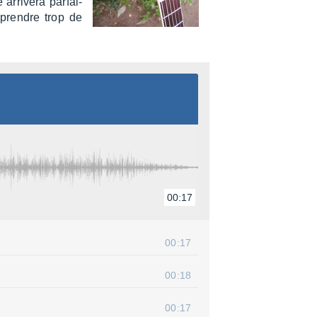
arri­vera parfai­
 prendre trop de
00:17
00:17
00:18
00:17