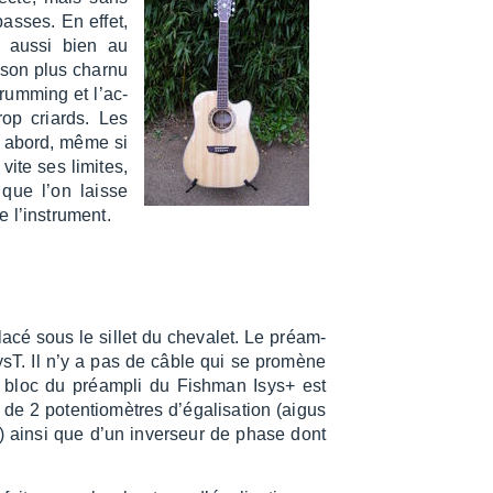
basses. En effet,
t aussi bien au
 son plus charnu
rum­ming et l’ac­
rop criards. Les
e abord, même si
 vite ses limites,
que l’on laisse
l’ins­tru­ment.
lacé sous le sillet du cheva­let. Le préam­
sysT. Il n’y a pas de câble qui se promène
Le bloc du préam­pli du Fish­man Isys+ est
e 2 poten­tio­mètres d’éga­li­sa­tion (aigus
ts) ainsi que d’un inver­seur de phase dont