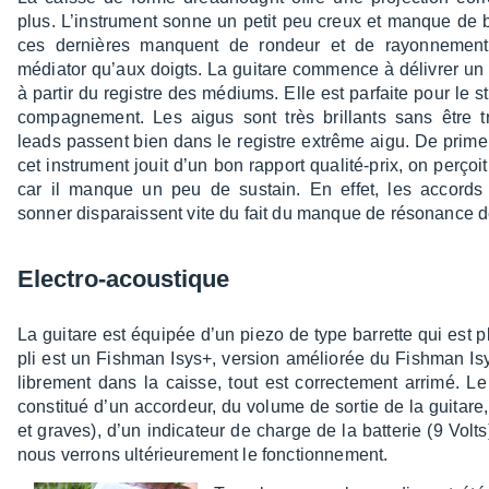
plus. L’ins­tru­ment sonne un petit peu creux et manque de 
ces dernières manquent de rondeur et de rayon­ne­men
média­tor qu’aux doigts. La guitare commence à déli­vrer un
à partir du registre des médiums. Elle est parfaite pour le st
com­pa­gne­ment. Les aigus sont très brillants sans être t
leads passent bien dans le registre extrême aigu. De prim
cet instru­ment jouit d’un bon rapport qualité-prix, on perçoit
car il manque un peu de sustain. En effet, les accords 
sonner dispa­raissent vite du fait du manque de réso­nance de 
Elec­tro-acous­tique
La guitare est équi­pée d’un piezo de type barrette qui est p
pli est un Fish­man Isys+, version amélio­rée du Fish­man I
libre­ment dans la caisse, tout est correc­te­ment arrimé. 
consti­tué d’un accor­deur, du volume de sortie de la guitare, d
et graves), d’un indi­ca­teur de charge de la batte­rie (9 Vol
nous verrons ulté­rieu­re­ment le fonc­tion­ne­ment.