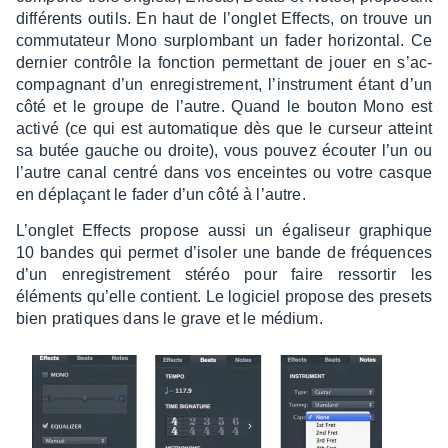
diffé­rents outils. En haut de l’on­glet Effects, on trouve un
commu­ta­teur Mono surplom­bant un fader hori­zon­tal. Ce
dernier contrôle la fonc­tion permet­tant de jouer en s’ac­
com­pa­gnant d’un enre­gis­tre­ment, l’ins­tru­ment étant d’un
côté et le groupe de l’autre. Quand le bouton Mono est
activé (ce qui est auto­ma­tique dès que le curseur atteint
sa butée gauche ou droite), vous pouvez écou­ter l’un ou
l’autre canal centré dans vos enceintes ou votre casque
en déplaçant le fader d’un côté à l’autre.
L’on­glet Effects propose aussi un égali­seur graphique
10 bandes qui permet d’iso­ler une bande de fréquences
d’un enre­gis­tre­ment stéréo pour faire ressor­tir les
éléments qu’elle contient. Le logi­ciel propose des presets
bien pratiques dans le grave et le médium.