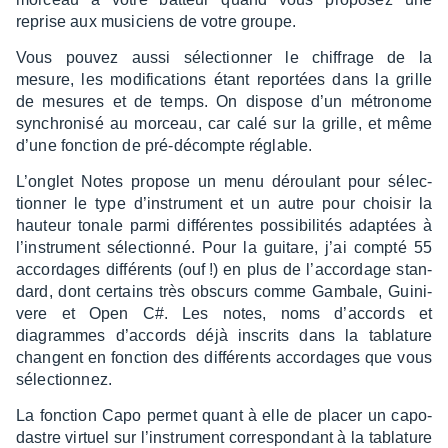
reprise aux musi­ciens de votre groupe.
Vous pouvez aussi sélec­tion­ner le chif­frage de la
mesure, les modi­fi­ca­tions étant repor­tées dans la grille
de mesures et de temps. On dispose d’un métro­nome
synchro­nisé au morceau, car calé sur la grille, et même
d’une fonc­tion de pré-décompte réglable.
L’on­glet Notes propose un menu dérou­lant pour sélec­
tion­ner le type d’ins­tru­ment et un autre pour choi­sir la
hauteur tonale parmi diffé­rentes possi­bi­li­tés adap­tées à
l’ins­tru­ment sélec­tionné. Pour la guitare, j’ai compté 55
accor­dages diffé­rents (ouf !) en plus de l’ac­cor­dage stan­
dard, dont certains très obscurs comme Gambale, Guini­
vere et Open C#. Les notes, noms d’ac­cords et
diagrammes d’ac­cords déjà inscrits dans la tabla­ture
changent en fonc­tion des diffé­rents accor­dages que vous
sélec­tion­nez.
La fonc­tion Capo permet quant à elle de placer un capo­
dastre virtuel sur l’ins­tru­ment corres­pon­dant à la tabla­ture