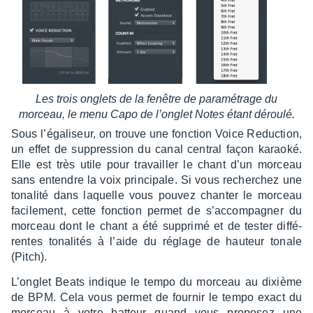
Les trois onglets de la fenêtre de para­mé­trage du
morceau, le menu Capo de l’on­glet Notes étant déroulé.
Sous l’éga­li­seur, on trouve une fonc­tion Voice Reduc­tion,
un effet de suppres­sion du canal central façon karaoké.
Elle est très utile pour travailler le chant d’un morceau
sans entendre la voix prin­ci­pale. Si vous recher­chez une
tona­lité dans laquelle vous pouvez chan­ter le morceau
faci­le­ment, cette fonc­tion permet de s’ac­com­pa­gner du
morceau dont le chant a été supprimé et de tester diffé­
rentes tona­li­tés à l’aide du réglage de hauteur tonale
(Pitch).
L’on­glet Beats indique le tempo du morceau au dixième
de BPM. Cela vous permet de four­nir le tempo exact du
morceau à votre batteur quand vous propo­sez une