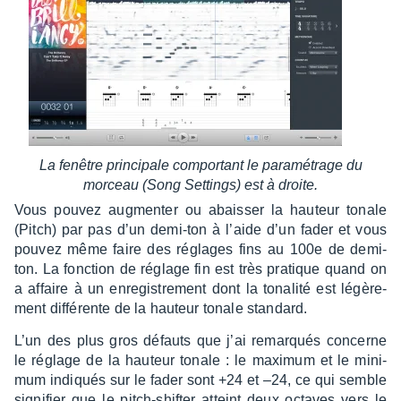
La fenêtre prin­ci­pale compor­tant le para­mé­trage du
morceau (Song Settings) est à droite.
Vous pouvez augmen­ter ou abais­ser la hauteur tonale
(Pitch) par pas d’un demi-ton à l’aide d’un fader et vous
pouvez même faire des réglages fins au 100e de demi-
ton. La fonc­tion de réglage fin est très pratique quand on
a affaire à un enre­gis­tre­ment dont la tona­lité est légè­re­
ment diffé­rente de la hauteur tonale stan­dard.
L’un des plus gros défauts que j’ai remarqués concerne
le réglage de la hauteur tonale : le maxi­mum et le mini­
mum indiqués sur le fader sont +24 et –24, ce qui semble
signi­fier que le pitch-shif­ter atteint deux octaves vers le