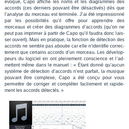
évoqué, Capo affiche les noms et les diagrammes des
accords (ces derniers pouvant être désac­ti­vés) dès que
l’ana­lyse du morceau est termi­née. J’ai été impres­sionné
par les possi­bi­li­tés qu’il offre pour apprendre des
morceaux et créer des diagrammes d’ac­cords (qu’on ne
peut pas impri­mer à partir de Capo qu’il faudra donc lais­
ser ouvert). Mais en pratique, la fonc­tion de détec­tion des
accords ne semble pas abou­tie car elle n’iden­ti­fie correc­
te­ment que certains accords d’un morceau. Les déve­lop­
peurs du logi­ciel en ont plei­ne­ment conscience et l’ad­
mettent même dans le manuel : « Étant donné qu’au­cun
système de détec­tion d’ac­cords n’est parfait, la musique
pouvant être complexe, Capo a été conçu pour vous
permettre de corri­ger et complé­ter faci­le­ment et rapi­de­
ment les accords détec­tés. »