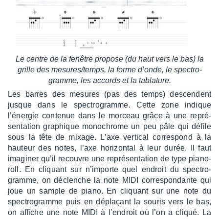
Le centre de la fenêtre propose (du haut vers le bas) la
grille des mesures/temps, la forme d’onde, le spec­tro­
gramme, les accords et la tabla­ture.
Les barres des mesures (pas des temps) descendent
jusque dans le spec­tro­gramme. Cette zone indique
l’éner­gie conte­nue dans le morceau grâce à une repré­
sen­ta­tion graphique mono­chrome un peu pâle qui défile
sous la tête de mixage. L’axe verti­cal corres­pond à la
hauteur des notes, l’axe hori­zon­tal à leur durée. Il faut
imagi­ner qu’il recouvre une repré­sen­ta­tion de type piano-
roll. En cliquant sur n’im­porte quel endroit du spec­tro­
gramme, on déclenche la note MIDI corres­pon­dante qui
joue un sample de piano. En cliquant sur une note du
spec­tro­gramme puis en déplaçant la souris vers le bas,
on affiche une note MIDI à l’en­droit où l’on a cliqué. La