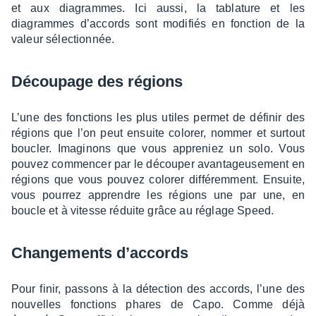
et aux diagrammes. Ici aussi, la tabla­ture et les
diagrammes d’ac­cords sont modi­fiés en fonc­tion de la
valeur sélec­tion­née.
Décou­page des régions
L’une des fonc­tions les plus utiles permet de défi­nir des
régions que l’on peut ensuite colo­rer, nommer et surtout
boucler. Imagi­nons que vous appre­niez un solo. Vous
pouvez commen­cer par le décou­per avan­ta­geu­se­ment en
régions que vous pouvez colo­rer diffé­rem­ment. Ensuite,
vous pour­rez apprendre les régions une par une, en
boucle et à vitesse réduite grâce au réglage Speed.
Chan­ge­ments d’ac­cords
Pour finir, passons à la détec­tion des accords, l’une des
nouvelles fonc­tions phares de Capo. Comme déjà