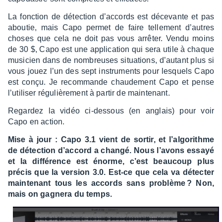
La fonc­tion de détec­tion d’ac­cords est déce­vante et pas
abou­tie, mais Capo permet de faire telle­ment d’autres
choses que cela ne doit pas vous arrê­ter. Vendu moins
de 30 $, Capo est une appli­ca­tion qui sera utile à chaque
musi­cien dans de nombreuses situa­tions, d’au­tant plus si
vous jouez l’un des sept instru­ments pour lesquels Capo
est conçu. Je recom­mande chau­de­ment Capo et pense
l’uti­li­ser régu­liè­re­ment à partir de main­te­nant.
Regar­dez la vidéo ci-dessous (en anglais) pour voir
Capo en action.
Mise à jour : Capo 3.1 vient de sortir, et l’al­go­rithme
de détec­tion d’ac­cord a changé. Nous l’avons essayé
et la diffé­rence est énorme, c’est beau­coup plus
précis que la version 3.0. Est-ce que cela va détec­ter
main­te­nant tous les accords sans problème ? Non,
mais on gagnera du temps.