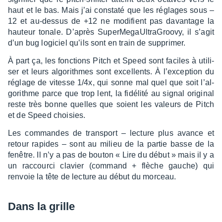
haut et le bas. Mais j’ai constaté que les réglages sous –
12 et au-dessus de +12 ne modi­fient pas davan­tage la
hauteur tonale. D’après Super­Me­gaUl­tra­Groovy, il s’agit
d’un bug logi­ciel qu’ils sont en train de suppri­mer.
À part ça, les fonc­tions Pitch et Speed sont faciles à utili­
ser et leurs algo­rithmes sont excel­lents. À l’ex­cep­tion du
réglage de vitesse 1/4x, qui sonne mal quel que soit l’al­
go­rithme parce que trop lent, la fidé­lité au signal origi­nal
reste très bonne quelles que soient les valeurs de Pitch
et de Speed choi­sies.
Les commandes de trans­port – lecture plus avance et
retour rapides – sont au milieu de la partie basse de la
fenêtre. Il n’y a pas de bouton « Lire du début » mais il y a
un raccourci clavier (command + flèche gauche) qui
renvoie la tête de lecture au début du morceau.
Dans la grille