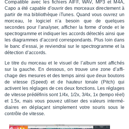
Compa­tible avec les fichiers AIFF, WAV, MP3 et M4A,
Capo a été capable d’ou­vrir des morceaux direc­te­ment à
partir de ma biblio­thèque iTunes. Quand vous ouvrez un
morceau, le logi­ciel n’a besoin que de quelques
secondes pour l’ana­ly­ser, affi­cher la forme d’onde et le
spec­tro­gramme et indiquer les accords détec­tés ainsi que
les diagrammes d’ac­cord corres­pon­dants. Plus loin dans
le banc d’es­sai, je revien­drai sur le spec­tro­gramme et la
détec­tion d’ac­cords.
Le titre du morceau et le visuel de l’al­bum sont affi­chés
sur la gauche. En dessous, on trouve une zone d’af­fi­
chage des mesures et des temps ainsi que deux boutons
de vitesse (Speed) et de hauteur tonale (Pitch) qui
activent les réglages de ces deux fonc­tions. Les réglages
de vitesse prédé­fi­nis sont 1/4x, 1/2x, 3/4x, 1x (tempo réel)
et 1.5x, mais vous pouvez utili­ser des valeurs inter­mé­
diaires en déplaçant simple­ment votre souris sous le
contrôle de vitesse.