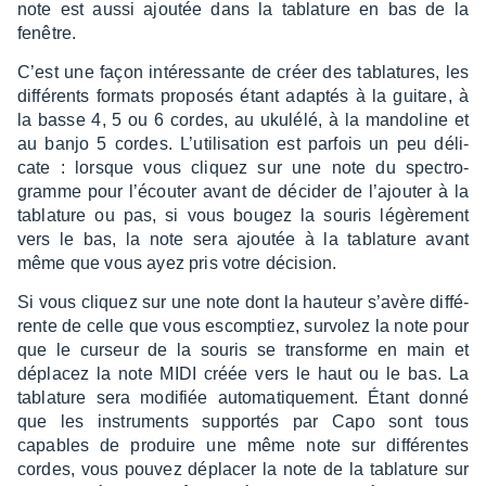
note est aussi ajou­tée dans la tabla­ture en bas de la
fenêtre.
C’est une façon inté­res­sante de créer des tabla­tures, les
diffé­rents formats propo­sés étant adap­tés à la guitare, à
la basse 4, 5 ou 6 cordes, au ukulélé, à la mando­line et
au banjo 5 cordes. L’uti­li­sa­tion est parfois un peu déli­
cate : lorsque vous cliquez sur une note du spec­tro­
gramme pour l’écou­ter avant de déci­der de l’ajou­ter à la
tabla­ture ou pas, si vous bougez la souris légè­re­ment
vers le bas, la note sera ajou­tée à la tabla­ture avant
même que vous ayez pris votre déci­sion.
Si vous cliquez sur une note dont la hauteur s’avère diffé­
rente de celle que vous escomp­tiez, survo­lez la note pour
que le curseur de la souris se trans­forme en main et
dépla­cez la note MIDI créée vers le haut ou le bas. La
tabla­ture sera modi­fiée auto­ma­tique­ment. Étant donné
que les instru­ments suppor­tés par Capo sont tous
capables de produire une même note sur diffé­rentes
cordes, vous pouvez dépla­cer la note de la tabla­ture sur