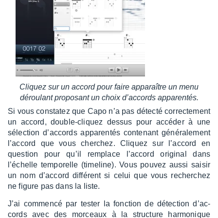
Cliquez sur un accord pour faire appa­raître un menu
dérou­lant propo­sant un choix d’ac­cords appa­ren­tés.
Si vous consta­tez que Capo n’a pas détecté correc­te­ment
un accord, double-cliquez dessus pour accé­der à une
sélec­tion d’ac­cords appa­ren­tés conte­nant géné­ra­le­ment
l’ac­cord que vous cher­chez. Cliquez sur l’ac­cord en
ques­tion pour qu’il remplace l’ac­cord origi­nal dans
l’échelle tempo­relle (time­line). Vous pouvez aussi saisir
un nom d’ac­cord diffé­rent si celui que vous recher­chez
ne figure pas dans la liste.
J’ai commencé par tester la fonc­tion de détec­tion d’ac­
cords avec des morceaux à la struc­ture harmo­nique