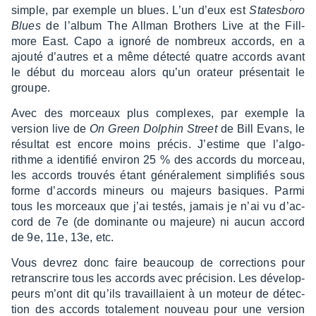
simple, par exemple un blues. L’un d’eux est
States­boro
Blues
de l’al­bum The Allman Brothers Live at the Fill­
more East. Capo a ignoré de nombreux accords, en a
ajouté d’autres et a même détecté quatre accords avant
le début du morceau alors qu’un orateur présen­tait le
groupe.
Avec des morceaux plus complexes, par exemple la
version live de
On Green Dolphin Street
de Bill Evans, le
résul­tat est encore moins précis. J’es­time que l’al­go­
rithme a iden­ti­fié envi­ron 25 % des accords du morceau,
les accords trou­vés étant géné­ra­le­ment simpli­fiés sous
forme d’ac­cords mineurs ou majeurs basiques. Parmi
tous les morceaux que j’ai testés, jamais je n’ai vu d’ac­
cord de 7e (de domi­nante ou majeure) ni aucun accord
de 9e, 11e, 13e, etc.
Vous devrez donc faire beau­coup de correc­tions pour
retrans­crire tous les accords avec préci­sion. Les déve­lop­
peurs m’ont dit qu’ils travaillaient à un moteur de détec­
tion des accords tota­le­ment nouveau pour une version