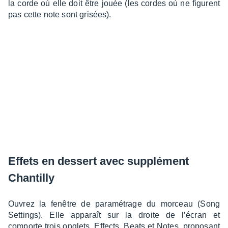
la corde où elle doit être jouée (les cordes où ne figurent
pas cette note sont grisées).
Effets en dessert avec supplé­ment
Chan­tilly
Ouvrez la fenêtre de para­mé­trage du morceau (Song
Settings). Elle appa­raît sur la droite de l’écran et
comporte trois onglets, Effects, Beats et Notes, propo­sant