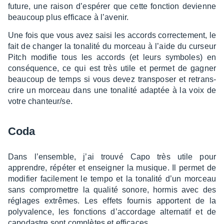
future, une raison d’es­pé­rer que cette fonc­tion devienne
beau­coup plus effi­cace à l’ave­nir.
Une fois que vous avez saisi les accords correc­te­ment, le
fait de chan­ger la tona­lité du morceau à l’aide du curseur
Pitch modi­fie tous les accords (et leurs symboles) en
consé­quence, ce qui est très utile et permet de gagner
beau­coup de temps si vous devez trans­po­ser et retrans­
crire un morceau dans une tona­lité adap­tée à la voix de
votre chan­teur/se.
Coda
Dans l’en­semble, j’ai trouvé Capo très utile pour
apprendre, répé­ter et ensei­gner la musique. Il permet de
modi­fier faci­le­ment le tempo et la tona­lité d’un morceau
sans compro­mettre la qualité sonore, hormis avec des
réglages extrêmes. Les effets four­nis apportent de la
poly­va­lence, les fonc­tions d’ac­cor­dage alter­na­tif et de
capo­dastre sont complètes et effi­caces.