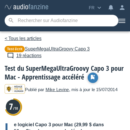
FR
< Tous les articles
SuperMegaUltraGroovy
Capo 3
Test écrit
19 réactions
Test du SuperMegaUltraGroovy Capo 3 pour
Mac - Apprentissage accéléré
Publié par
Mike Levine
, mis à jour le 15/07/2014
7
/10
L
e logiciel Capo 3 pour Mac (29,99 $ dans