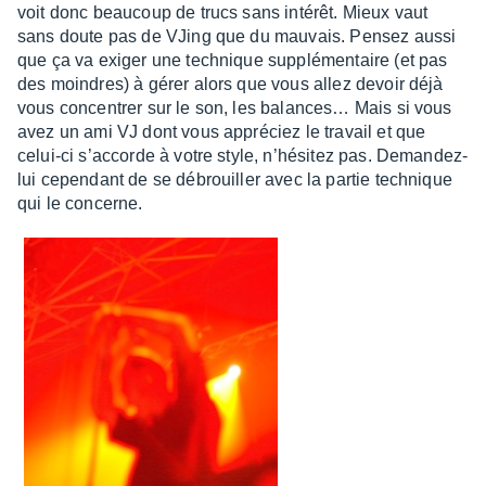
voit donc beau­coup de trucs sans inté­rêt. Mieux vaut
sans doute pas de VJing que du mauvais. Pensez aussi
que ça va exiger une tech­nique supplé­men­taire (et pas
des moindres) à gérer alors que vous allez devoir déjà
vous concen­trer sur le son, les balan­ces… Mais si vous
avez un ami VJ dont vous appré­ciez le travail et que
celui-ci s’ac­corde à votre style, n’hé­si­tez pas. Deman­dez-
lui cepen­dant de se débrouiller avec la partie tech­nique
qui le concerne.