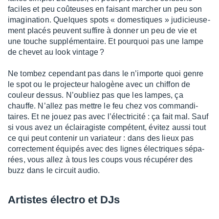
faciles et peu coûteuses en faisant marcher un peu son
imagi­na­tion. Quelques spots « domes­tiques » judi­cieu­se­
ment placés peuvent suffire à donner un peu de vie et
une touche supplé­men­taire. Et pourquoi pas une lampe
de chevet au look vintage ?
Ne tombez cepen­dant pas dans le n’im­porte quoi genre
le spot ou le projec­teur halo­gène avec un chif­fon de
couleur dessus. N’ou­bliez pas que les lampes, ça
chauffe. N’al­lez pas mettre le feu chez vos comman­di­
taires. Et ne jouez pas avec l’élec­tri­cité : ça fait mal. Sauf
si vous avez un éclai­ra­giste compé­tent, évitez aussi tout
ce qui peut conte­nir un varia­teur : dans des lieux pas
correc­te­ment équi­pés avec des lignes élec­triques sépa­
rées, vous allez à tous les coups vous récu­pé­rer des
buzz dans le circuit audio.
Artistes élec­tro et DJs