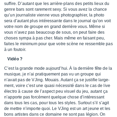
suffire. D’au­tant que les arrière-plans des petits lieux du
genre bars sont rare­ment sexy. Si vous avez la chance
qu’un jour­na­liste vienne vous photo­gra­phier, la photo
sera d’au­tant plus inté­res­sante dans le jour­nal qu’on voit
votre nom de groupe en grand derrière vous. Même si
vous n’avez pas beau­coup de sous, on peut faire des
choses sympa à pas cher. Mais même en faisant peu,
faites le mini­mum pour que votre scène ne ressemble pas
à un foutoir.
Vidéo ?
C’est la grande mode aujour­d’hui. À la dernière fête de la
musique, je n’ai pratique­ment pas vu un groupe qui
n’avait pas de VJing. Mouais. Autant ça se justi­fie large­
ment, voire c’est une quasi néces­sité dans le cas de live
élec­tro à cause de l’as­pect peu visuel du jeu, autant ça
n’ap­porte pas forcé­ment quelque chose d’in­té­res­sant
dans tous les cas, pour tous les styles. Surtout s’il s’agit
de mettre n’im­porte quoi. Le VJing est un art jeune et les
bons artistes dans ce domaine ne sont pas légion. On