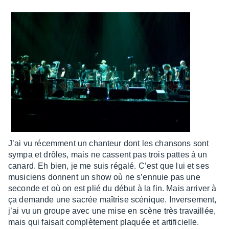
J’ai vu récem­ment un chan­teur dont les chan­sons sont
sympa et drôles, mais ne cassent pas trois pattes à un
canard. Eh bien, je me suis régalé. C’est que lui et ses
musi­ciens donnent un show où ne s’en­nuie pas une
seconde et où on est plié du début à la fin. Mais arri­ver à
ça demande une sacrée maîtrise scénique. Inver­se­ment,
j’ai vu un groupe avec une mise en scène très travaillée,
mais qui faisait complè­te­ment plaquée et arti­fi­cielle.