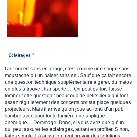
Éclai­rages ?
Un concert sans éclai­rage, c’est comme une soupe sans
mous­tache ou un baiser sans sel. Sauf que ça fait encore
une ques­tion tech­nique supplé­men­taire à gérer, du matos
en plus à trou­ver, trans­por­ter… On peut parfois lais­ser
tomber cette ques­tion : beau­coup de petits lieux qui font
assez régu­liè­re­ment des concerts ont sur place quelques
projec­teurs. Mais il arrive qu’on joue au fond d’un pub
sombre avec pour toute lumière une applique
anémique… Dommage. Donc, si vous avez quelqu’un
qui peut assu­rer les éclai­rages, autant en profi­ter. Sinon,
faites simple. Là aussi, on peut prévoir des solu­tions