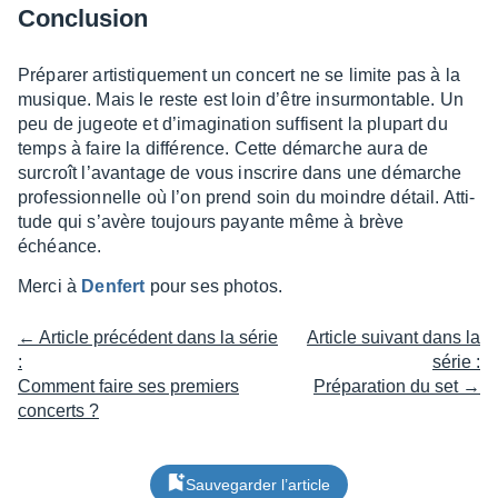
Conclu­sion
Prépa­rer artis­tique­ment un concert ne se limite pas à la
musique. Mais le reste est loin d’être insur­mon­table. Un
peu de jugeote et d’ima­gi­na­tion suffisent la plupart du
temps à faire la diffé­rence. Cette démarche aura de
surcroît l’avan­tage de vous inscrire dans une démarche
profes­sion­nelle où l’on prend soin du moindre détail. Atti­
tude qui s’avère toujours payante même à brève
échéance.
Merci à
Denfert
pour ses photos.
← Article précédent dans la série
Article suivant dans la
:
série :
Comment faire ses premiers
Préparation du set →
concerts ?
Sauvegarder l’article