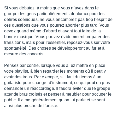
Si vous débu­tez, à moins que vous n’ayez dans le
groupe des gens parti­cu­liè­re­ment talen­tueux pour les
délires scéniques, ne vous encom­brez pas trop l’es­prit de
ces ques­tions que vous pour­rez abor­der plus tard. Vous
devez quand même d’abord et avant tout faire de la
bonne musique. Vous pouvez évidem­ment prépa­rer des
tran­si­tions, mais pour l’es­sen­tiel, repo­sez-vous sur votre
spon­ta­néité. Des choses se déve­lop­pe­ront au fur et à
mesure des concerts.
Pensez par contre, lorsque vous allez mettre en place
votre play­list, à bien regar­der les moments où il peut y
avoir des trous. Par exemple, s’il faut du temps à un
guita­riste pour chan­ger d’ins­tru­ment, ce qui peut en plus
deman­der un réac­cor­dage. Il faudra éviter que le groupe
attende bras croi­sés et penser à meubler pour occu­per le
public. Il aime géné­ra­le­ment qu’on lui parle et se sent
ainsi plus proche de l’ar­tiste.