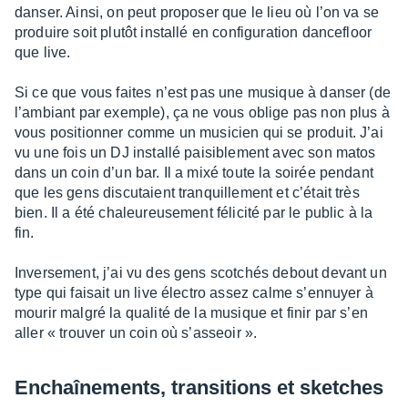
danser. Ainsi, on peut propo­ser que le lieu où l’on va se
produire soit plutôt installé en confi­gu­ra­tion dance­floor
que live.
Si ce que vous faites n’est pas une musique à danser (de
l’am­biant par exemple), ça ne vous oblige pas non plus à
vous posi­tion­ner comme un musi­cien qui se produit. J’ai
vu une fois un DJ installé paisi­ble­ment avec son matos
dans un coin d’un bar. Il a mixé toute la soirée pendant
que les gens discu­taient tranquille­ment et c’était très
bien. Il a été chaleu­reu­se­ment féli­cité par le public à la
fin.
Inver­se­ment, j’ai vu des gens scot­chés debout devant un
type qui faisait un live élec­tro assez calme s’en­nuyer à
mourir malgré la qualité de la musique et finir par s’en
aller « trou­ver un coin où s’as­seoir ».
Enchaî­ne­ments, tran­si­tions et sketches