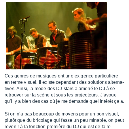
Ces genres de musiques ont une exigence parti­cu­lière
en terme visuel. Il existe cepen­dant des solu­tions alter­na­
tives. Ainsi, la mode des DJ-stars a amené le DJ à se
retrou­ver sur la scène et sous les projec­teurs. J’avoue
qu’il y a bien des cas où je me demande quel inté­rêt ça a.
Si on n’a pas beau­coup de moyens pour un bon visuel,
plutôt que du brico­lage qui fasse un peu minable, on peut
reve­nir à la fonc­tion première du DJ qui est de faire