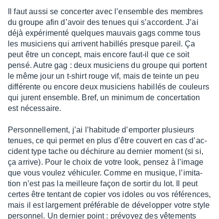
Il faut aussi se concer­ter avec l’en­semble des membres
du groupe afin d’avoir des tenues qui s’ac­cordent. J’ai
déjà expé­ri­menté quelques mauvais gags comme tous
les musi­ciens qui arrivent habillés presque pareil. Ça
peut être un concept, mais encore faut-il que ce soit
pensé. Autre gag : deux musi­ciens du groupe qui portent
le même jour un t-shirt rouge vif, mais de teinte un peu
diffé­rente ou encore deux musi­ciens habillés de couleurs
qui jurent ensemble. Bref, un mini­mum de concer­ta­tion
est néces­saire.
Person­nel­le­ment, j’ai l’ha­bi­tude d’em­por­ter plusieurs
tenues, ce qui permet en plus d’être couvert en cas d’ac­
ci­dent type tache ou déchi­rure au dernier moment (si si,
ça arrive). Pour le choix de votre look, pensez à l’image
que vous voulez véhi­cu­ler. Comme en musique, l’imi­ta­
tion n’est pas la meilleure façon de sortir du lot. Il peut
certes être tentant de copier vos idoles ou vos réfé­rences,
mais il est large­ment préfé­rable de déve­lop­per votre style
person­nel. Un dernier point : prévoyez des vête­ments