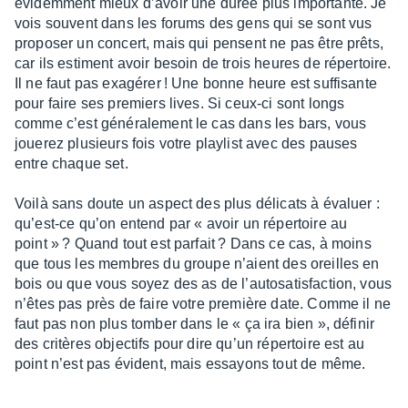
évidem­ment mieux d’avoir une durée plus impor­tante. Je
vois souvent dans les forums des gens qui se sont vus
propo­ser un concert, mais qui pensent ne pas être prêts,
car ils estiment avoir besoin de trois heures de réper­toire.
Il ne faut pas exagé­rer ! Une bonne heure est suffi­sante
pour faire ses premiers lives. Si ceux-ci sont longs
comme c’est géné­ra­le­ment le cas dans les bars, vous
joue­rez plusieurs fois votre play­list avec des pauses
entre chaque set.
Voilà sans doute un aspect des plus déli­cats à évaluer :
qu’est-ce qu’on entend par « avoir un réper­toire au
point » ? Quand tout est parfait ? Dans ce cas, à moins
que tous les membres du groupe n’aient des oreilles en
bois ou que vous soyez des as de l’au­to­sa­tis­fac­tion, vous
n’êtes pas près de faire votre première date. Comme il ne
faut pas non plus tomber dans le « ça ira bien », défi­nir
des critères objec­tifs pour dire qu’un réper­toire est au
point n’est pas évident, mais essayons tout de même.