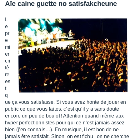
Aïe caine guette no satis­fak­cheune
L
e
pr
e
mi
er
cri
tè
re
es
t
q
ue ça vous satis­fasse. Si vous avez honte de jouer en
public ce que vous faites, c’est qu’il y a sans doute
encore un peu de boulot ! Atten­tion quand même aux
hyper perfec­tion­nistes pour qui ce n’est jamais assez
bien (j’en connais…). En musique, il est bon de ne
jamais être satis­fait. Sinon, on est fichu : on ne cherche