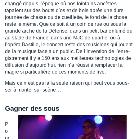
changé depuis l’époque où nos loin­tains ancêtres
tapaient sur des bouts d’os et de bois après une dure
jour­née de chasse ou de cueillette, le fond de la chose
reste le même. Que ce soit à un coin de rue ou sous la
grande arche de la Défense, dans un petit bar enfumé ou
au stade de France, dans une MJC de quar­tier ou à
l’opéra Bastille, le concert reste des musi­ciens qui jouent
de la musique face à un public. De l’in­ven­tion de l’en­re­
gis­tre­ment il y a 150 ans aux meilleures tech­no­lo­gies de
diffu­sion d’aujour­d’hui, rien n’a réussi à rempla­cer la
magie si parti­cu­lière de ces moments de live.
Mais ce n’est pas là la seule raison qui peut vous pous­
ser à monter sur scène…
Gagner des sous
P
o
ur