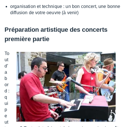
orga­ni­sa­tion et tech­nique : un bon concert, une bonne
diffu­sion de votre oeuvre (à venir)
Prépa­ra­tion artis­tique des concerts
première partie
To
ut
d’
a
b
or
d :
q
ui
p
e
ut