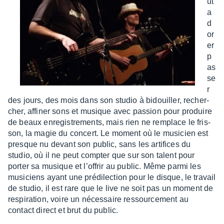
ut
a
d
or
er
p
as
se
r
des jours, des mois dans son studio à bidouiller, recher­
cher, affi­ner sons et musique avec passion pour produire
de beaux enre­gis­tre­ments, mais rien ne remplace le fris­
son, la magie du concert. Le moment où le musi­cien est
presque nu devant son public, sans les arti­fices du
studio, où il ne peut comp­ter que sur son talent pour
porter sa musique et l’of­frir au public. Même parmi les
musi­ciens ayant une prédi­lec­tion pour le disque, le travail
de studio, il est rare que le live ne soit pas un moment de
respi­ra­tion, voire un néces­saire ressour­ce­ment au
contact direct et brut du public.