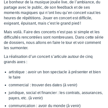
Le bonheur de la musique jouée live, de l’am­biance, du
partage avec le public, de son feed­back et de ses
moments magiques qui n’ont lieu qu’en concert vaut les
heures de répé­ti­tions. Jouer en concert est diffi­cile,
exigeant, épui­sant, mais c’est le grand pied !
Mais voilà. Faire des concerts n’est pas si simple et les
diffi­cul­tés rencon­trées sont nombreuses. Dans cette série
de dossiers, nous allons en faire le tour et voir comment
les surmon­ter.
La réali­sa­tion d’un concert s’ar­ti­cule autour de cinq
grands axes :
artis­tique : avoir un bon spec­tacle à présen­ter et bien
le faire
commer­cial : trou­ver des dates (à venir)
juri­dique, social et finan­cier : les contrats, assu­rances,
payes, etc. (à venir)
commu­ni­ca­tion : avoir du monde (à venir)