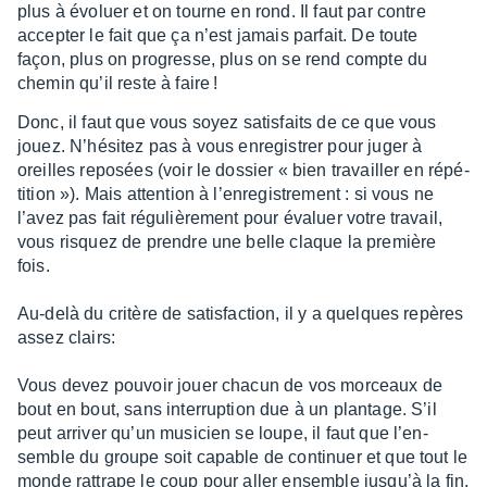
plus à évoluer et on tourne en rond. Il faut par contre
accep­ter le fait que ça n’est jamais parfait. De toute
façon, plus on progresse, plus on se rend compte du
chemin qu’il reste à faire !
Donc, il faut que vous soyez satis­faits de ce que vous
jouez. N’hé­si­tez pas à vous enre­gis­trer pour juger à
oreilles repo­sées (voir le dossier « bien travailler en répé­
ti­tion »). Mais atten­tion à l’en­re­gis­tre­ment : si vous ne
l’avez pas fait régu­liè­re­ment pour évaluer votre travail,
vous risquez de prendre une belle claque la première
fois.
Au-delà du critère de satis­fac­tion, il y a quelques repères
assez clairs:
Vous devez pouvoir jouer chacun de vos morceaux de
bout en bout, sans inter­rup­tion due à un plan­tage. S’il
peut arri­ver qu’un musi­cien se loupe, il faut que l’en­
semble du groupe soit capable de conti­nuer et que tout le
monde rattrape le coup pour aller ensemble jusqu’à la fin.