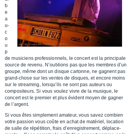
b
e
a
u­
c
o
u
p
de musi­ciens profes­sion­nels, le concert est la prin­ci­pale
source de revenu. N’ou­blions pas que les membres d’un
groupe, même dont un disque cartonne, ne gagnent pas
grand-chose sur les ventes de disques, et encore moins
sur le strea­ming, lorsqu’ils ne sont pas auteurs ou
compo­si­teurs. Si vous voulez vivre de la musique, le
concert est le premier et plus évident moyen de gagner
de l’ar­gent.
Si vous êtes simple­ment amateur, vous savez combien
votre passion vous coûte en achat de maté­riel, loca­tion
de salle de répé­ti­tion, frais d’en­re­gis­tre­ment, dépla­ce­