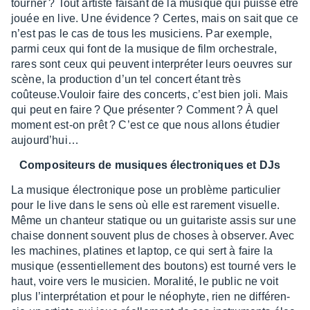
tour­ner ? Tout artiste faisant de la musique qui puisse être
jouée en live. Une évidence ? Certes, mais on sait que ce
n’est pas le cas de tous les musi­ciens. Par exemple,
parmi ceux qui font de la musique de film orches­trale,
rares sont ceux qui peuvent inter­pré­ter leurs oeuvres sur
scène, la produc­tion d’un tel concert étant très
coûteuse.
Vouloir faire des concerts, c’est bien joli. Mais
qui peut en faire ? Que présen­ter ? Comment ? À quel
moment est-on prêt ? C’est ce que nous allons étudier
aujour­d’hui…
Compo­si­teurs de musiques élec­tro­niques et DJs
La musique élec­tro­nique pose un problème parti­cu­lier
pour le live dans le sens où elle est rare­ment visuelle.
Même un chan­teur statique ou un guita­riste assis sur une
chaise donnent souvent plus de choses à obser­ver. Avec
les machines, platines et laptop, ce qui sert à faire la
musique (essen­tiel­le­ment des boutons) est tourné vers le
haut, voire vers le musi­cien. Mora­lité, le public ne voit
plus l’in­ter­pré­ta­tion et pour le néophyte, rien ne diffé­ren­