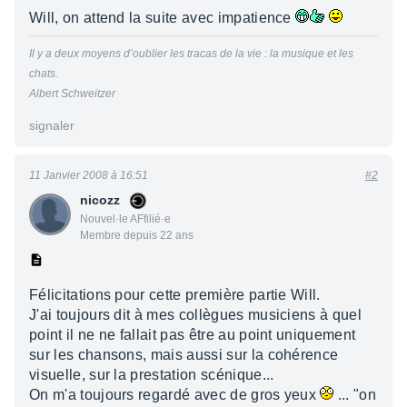
Will, on attend la suite avec impatience
Il y a deux moyens d’oublier les tracas de la vie : la musique et les
chats.
Albert Schweitzer
signaler
11 Janvier 2008 à 16:51
#2
nicozz
Nouvel·le AFfilié·e
Membre depuis 22 ans
Félicitations pour cette première partie Will.
J'ai toujours dit à mes collègues musiciens à quel
point il ne ne fallait pas être au point uniquement
sur les chansons, mais aussi sur la cohérence
visuelle, sur la prestation scénique...
On m'a toujours regardé avec de gros yeux
... "on