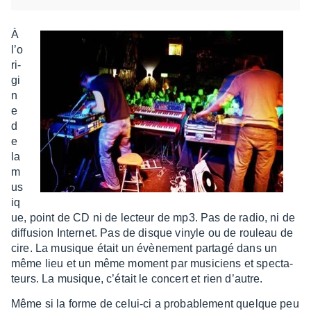
À
l’o
ri­
gi
n
e
d
e
la
m
us
iq
ue, point de CD ni de lecteur de mp3. Pas de radio, ni de
diffu­sion Inter­net. Pas de disque vinyle ou de rouleau de
cire. La musique était un évène­ment partagé dans un
même lieu et un même moment par musi­ciens et spec­ta­
teurs. La musique, c’était le concert et rien d’autre.
Même si la forme de celui-ci a proba­ble­ment quelque peu