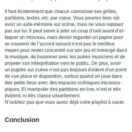
Il faut évidem­ment que chacun connaisse ses grilles,
parti­tions, textes, etc. par coeur. Vous pour­rez bien sûr
avoir un aide-mémoire sur scène, mais ne vous repo­sez
pas sur lui. Il peut servir à jeter un coup d’oeil avant d’at­
taquer un morceau, mais devoir regar­der un papier pour
se souve­nir de l’ac­cord suivant n’est pas le meilleur
moyen pour rester concen­tré sur son jeu et immergé dans
la musique, de fusion­ner avec les autres musi­ciens et de
proje­ter son inter­pré­ta­tion vers le public. De plus, avoir
un pupitre sur scène n’est pas toujours évident d’un point
de vue place et dispo­si­tion, surtout quand on joue dans
des petits lieux avec des espaces scéniques micro­sco­
piques. Et mani­pu­ler des parti­tions en live, n’est ni très
évident, ni très classe visuel­le­ment.
N’ou­bliez pas que vous aurez déjà votre play­list à caser.
Conclu­sion