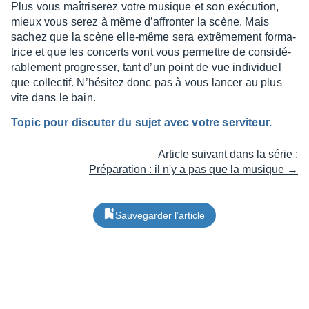
Plus vous maîtri­se­rez votre musique et son exécu­tion,
mieux vous serez à même d’af­fron­ter la scène. Mais
sachez que la scène elle-même sera extrê­me­ment forma­
trice et que les concerts vont vous permettre de consi­dé­
ra­ble­ment progres­ser, tant d’un point de vue indi­vi­duel
que collec­tif. N’hé­si­tez donc pas à vous lancer au plus
vite dans le bain.
Topic pour discu­ter du sujet avec votre servi­teur.
Article suivant dans la série :
Préparation : il n'y a pas que la musique →
Sauvegarder l’article