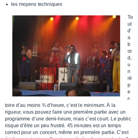
les moyens tech­niques
To
ut
d’
a
b
or
d,
u
n
ré
p
e
r­
toire d’au moins ¾ d’heure, c’est le mini­mum. À la
rigueur, vous pouvez faire une première partie avec un
programme d’une demi-heure, mais c’est court. Le public
risque d’être un peu frus­tré. 45 minutes est un temps
correct pour un concert, même en première partie. C’est