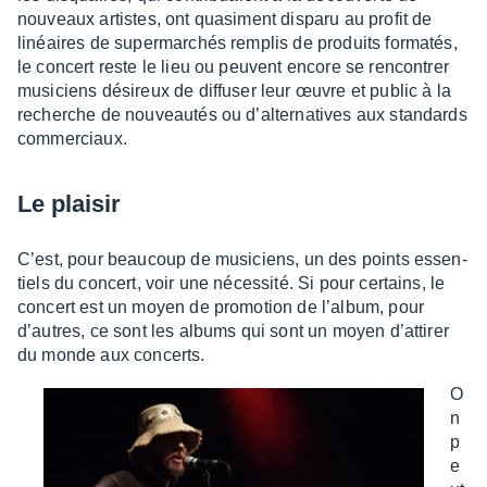
nouveaux artistes, ont quasi­ment disparu au profit de
linéaires de super­mar­chés remplis de produits forma­tés,
le concert reste le lieu ou peuvent encore se rencon­trer
musi­ciens dési­reux de diffu­ser leur œuvre et public à la
recherche de nouveau­tés ou d’al­ter­na­tives aux stan­dards
commer­ciaux.
Le plai­sir
C’est, pour beau­coup de musi­ciens, un des points essen­
tiels du concert, voir une néces­sité. Si pour certains, le
concert est un moyen de promo­tion de l’al­bum, pour
d’autres, ce sont les albums qui sont un moyen d’at­ti­rer
du monde aux concerts.
O
n
p
e