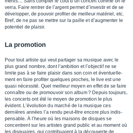
ments… Sans comp­ter le coût d’un concert comme on le
verra. Faire rentrer de l’ar­gent permet d’in­ves­tir et de se
déve­lop­per, de pouvoir profi­ter de meilleur maté­riel, etc.
Bref, de ne pas se mettre sur la paille et d’aug­men­ter le
poten­tiel de plai­sir.
La promo­tion
Pour tout artiste qui veut parta­ger sa musique avec le
plus grand nombre, dont l’am­bi­tion et l’objec­tif ne se
limite pas à se faire plai­sir dans son coin et éven­tuel­le­
ment en faire profi­ter quelques proches, le live est une
quasi néces­sité. Quel meilleur moyen en effet de se faire
connaître ou de promou­voir son album ? Depuis toujours,
les concerts ont été le moyen de promo­tion le plus
évident. L’évo­lu­tion du marché de la musique ces
dernières années l’a rendu peut-être encore plus indis­
pen­sable. À l’heure où les maisons de disques se
concentrent sur les artistes grand public et au moment où
les disquaires, qui contri­buaient à la décou­verte de