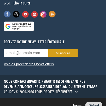
Lire la suite
prof...
RECEVEZ NOTRE NEWSLETTER ÉDITORIALE
M’inscrire
Voir les précédentes newsletters
NOUS CONTACTER
PARTICIPER
ARTISTES
OFFRE SANS PUB
DEVENIR ANNONCEUR
GLOSSAIRE
AIDE
PLAN DU SITE
ENTITYMAP
CGU
CGV
© 2000-2026 TOUS DROITS RÉSERVÉS
FR
Thème :
Défaut