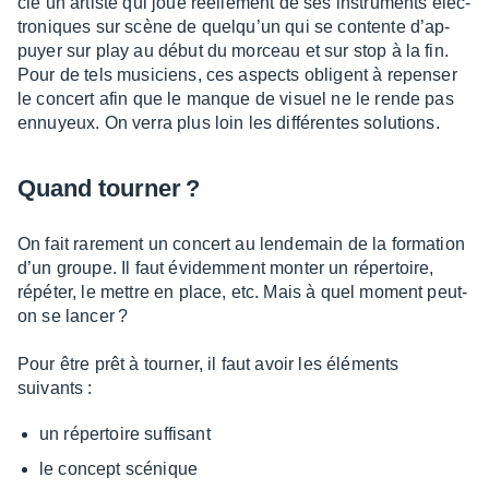
cie un artiste qui joue réel­le­ment de ses instru­ments élec­
tro­niques sur scène de quelqu’un qui se contente d’ap­
puyer sur play au début du morceau et sur stop à la fin.
Pour de tels musi­ciens, ces aspects obligent à repen­ser
le concert afin que le manque de visuel ne le rende pas
ennuyeux. On verra plus loin les diffé­rentes solu­tions.
Quand tour­ner ?
On fait rare­ment un concert au lende­main de la forma­tion
d’un groupe. Il faut évidem­ment monter un réper­toire,
répé­ter, le mettre en place, etc. Mais à quel moment peut-
on se lancer ?
Pour être prêt à tour­ner, il faut avoir les éléments
suivants :
un réper­toire suffi­sant
le concept scénique