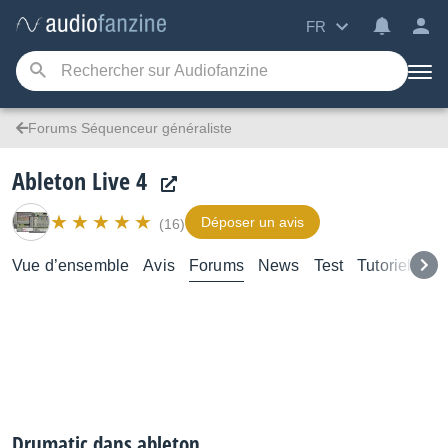
FR
Forums Séquenceur généraliste
Ableton Live 4
Déposer un avis
(16)
Vue d’ensemble
Avis
Forums
News
Test
Tutoriels
Drumatic dans ableton