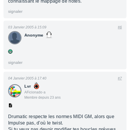
connaissant le mappage de notes.
signaler
03 Janvier 2005 à 15:09
#6
Anonyme
signaler
04 Janvier 2005 à 17:40
#7
Lvr
AFicionado·a
Membre depuis 23 ans
Drumatic respecte les normes MIDI GM, alors que
Impulse pas, d'où le twist.
Si tu veux pas devoir modifier tes boucles prévues