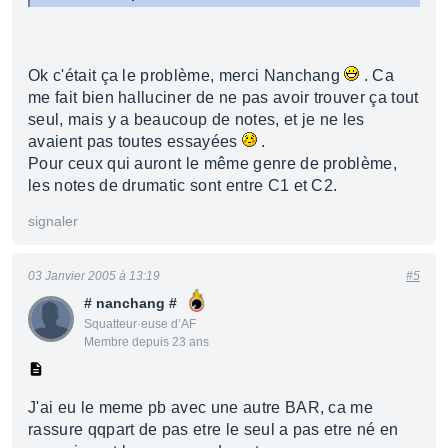
Ok c'était ça le problème, merci Nanchang
. Ca
me fait bien halluciner de ne pas avoir trouver ça tout
seul, mais y a beaucoup de notes, et je ne les
avaient pas toutes essayées
.
Pour ceux qui auront le même genre de problème,
les notes de drumatic sont entre C1 et C2.
signaler
03 Janvier 2005 à 13:19
#5
# nanchang #
Squatteur·euse d’AF
Membre depuis 23 ans
J'ai eu le meme pb avec une autre BAR, ca me
rassure qqpart de pas etre le seul a pas etre né en