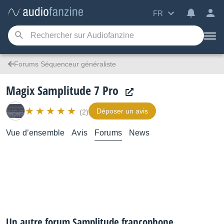
FR
Forums Séquenceur généraliste
Magix Samplitude 7 Pro
Déposer un avis
(2)
Vue d’ensemble
Avis
Forums
News
Un autre forum Samplitude francophone