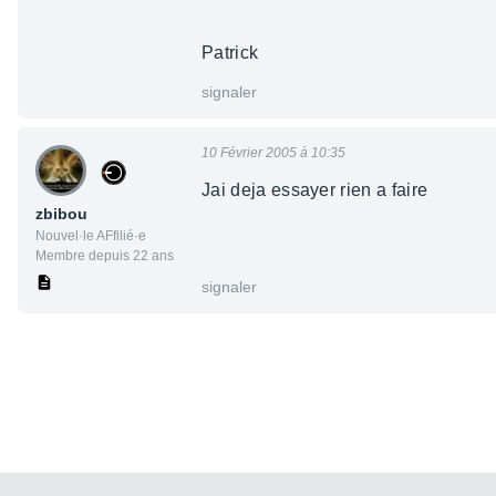
Patrick
signaler
10 Février 2005 à 10:35
Jai deja essayer rien a faire
zbibou
Nouvel·le AFfilié·e
Membre depuis 22 ans
signaler