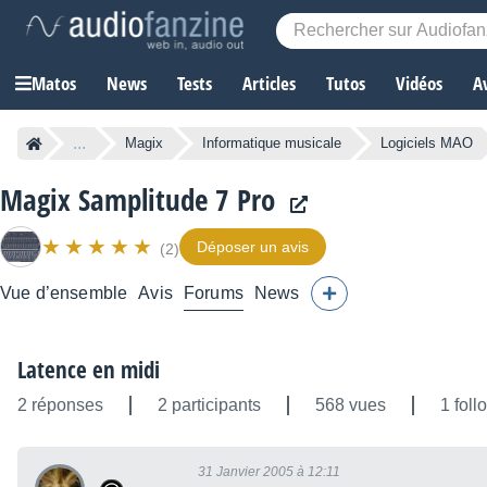
Matos
News
Tests
Articles
Tutos
Vidéos
A
...
Magix
Informatique musicale
Logiciels MAO
Magix Samplitude 7 Pro
Déposer un avis
(2)
Vue d’ensemble
Avis
Forums
News
Latence en midi
2 réponses
2 participants
568 vues
1 foll
31 Janvier 2005 à 12:11