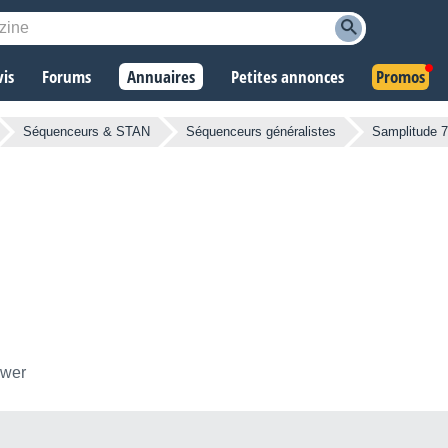
vis
Forums
Annuaires
Petites annonces
Promos
Séquenceurs & STAN
Séquenceurs généralistes
Samplitude 7
ower