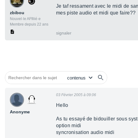
Je taf ressament avec le midi de sam
zbibou
mes piste audio et midi que faire??
Nouvel·le AFfilié·e
Membre depuis 22 ans
signaler
03 Février 2005 à 09:06
Hello
Anonyme
As tu essayé de bidouiller sous sys
option midi
syncronisation audio midi