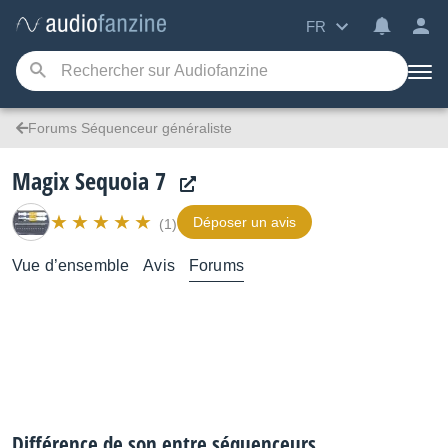
FR
Forums Séquenceur généraliste
Magix Sequoia 7
Déposer un avis
(1)
Vue d’ensemble
Avis
Forums
Différence de son entre séquenceurs