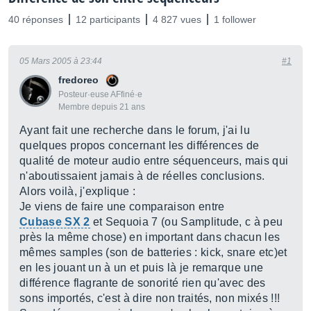
40 réponses
12 participants
4 827 vues
1 follower
05 Mars 2005 à 23:44
#1
fredoreo
Posteur·euse AFfiné·e
Membre depuis 21 ans
Ayant fait une recherche dans le forum, j'ai lu
quelques propos concernant les différences de
qualité de moteur audio entre séquenceurs, mais qui
n'aboutissaient jamais à de réelles conclusions.
Alors voilà, j'explique :
Je viens de faire une comparaison entre
Cubase SX 2
et Sequoia 7 (ou Samplitude, c à peu
près la même chose) en important dans chacun les
mêmes samples (son de batteries : kick, snare etc)et
en les jouant un à un et puis là je remarque une
différence flagrante de sonorité rien qu'avec des
sons importés, c'est à dire non traités, non mixés !!!