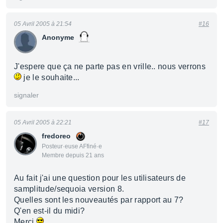
05 Avril 2005 à 21:54
#16
Anonyme
J'espere que ça ne parte pas en vrille.. nous verrons
je le souhaite...
signaler
05 Avril 2005 à 22:21
#17
fredoreo
Posteur·euse AFfiné·e
Membre depuis 21 ans
Au fait j'ai une question pour les utilisateurs de
samplitude/sequoia version 8.
Quelles sont les nouveautés par rapport au 7?
Q'en est-il du midi?
Merci