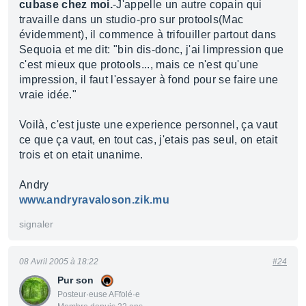
cubase chez moi.
-J'appelle un autre copain qui
travaille dans un studio-pro sur protools(Mac
évidemment), il commence à trifouiller partout dans
Sequoia et me dit: "bin dis-donc, j'ai limpression que
c'est mieux que protools..., mais ce n'est qu'une
impression, il faut l'essayer à fond pour se faire une
vraie idée."
Voilà, c'est juste une experience personnel, ça vaut
ce que ça vaut, en tout cas, j'etais pas seul, on etait
trois et on etait unanime.
Andry
www.andryravaloson.zik.mu
signaler
08 Avril 2005 à 18:22
#24
Pur son
Posteur·euse AFfolé·e