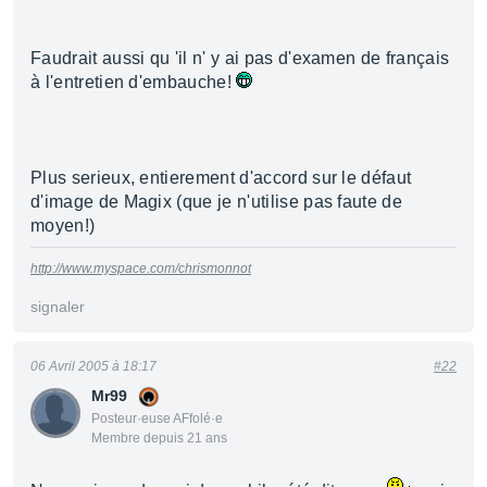
Faudrait aussi qu 'il n' y ai pas d'examen de français
à l'entretien d'embauche!
Plus serieux, entierement d'accord sur le défaut
d'image de Magix (que je n'utilise pas faute de
moyen!)
http://www.myspace.com/chrismonnot
signaler
06 Avril 2005 à 18:17
#22
Mr99
Posteur·euse AFfolé·e
Membre depuis 21 ans