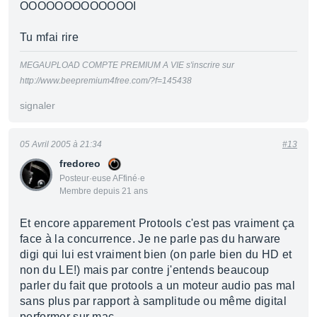
OOOOOOOOOOOOOI
Tu mfai rire
MEGAUPLOAD COMPTE PREMIUM A VIE s'inscrire sur
http://www.beepremium4free.com/?f=145438
signaler
05 Avril 2005 à 21:34
#13
fredoreo
Posteur·euse AFfiné·e
Membre depuis 21 ans
Et encore apparement Protools c'est pas vraiment ça
face à la concurrence. Je ne parle pas du harware
digi qui lui est vraiment bien (on parle bien du HD et
non du LE!) mais par contre j'entends beaucoup
parler du fait que protools a un moteur audio pas mal
sans plus par rapport à samplitude ou même digital
performer sur mac.