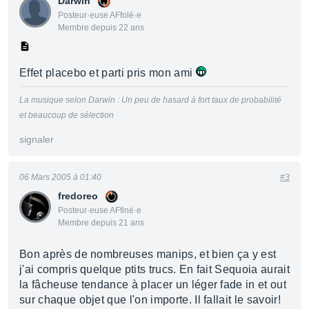
Darwin
Posteur·euse AFfolé·e
Membre depuis 22 ans
Effet placebo et parti pris mon ami
La musique selon Darwin : Un peu de hasard à fort taux de probabilité
et beaucoup de sélection
signaler
06 Mars 2005 à 01:40
#3
fredoreo
Posteur·euse AFfiné·e
Membre depuis 21 ans
Bon après de nombreuses manips, et bien ça y est
j'ai compris quelque ptits trucs. En fait Sequoia aurait
la fâcheuse tendance à placer un léger fade in et out
sur chaque objet que l'on importe. Il fallait le savoir!