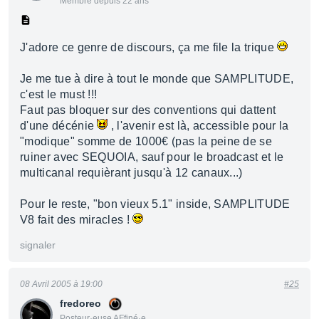
Membre depuis 22 ans
J'adore ce genre de discours, ça me file la trique
Je me tue à dire à tout le monde que SAMPLITUDE,
c'est le must !!!
Faut pas bloquer sur des conventions qui dattent
d'une décénie
, l'avenir est là, accessible pour la
"modique" somme de 1000€ (pas la peine de se
ruiner avec SEQUOIA, sauf pour le broadcast et le
multicanal requièrant jusqu'à 12 canaux...)
Pour le reste, "bon vieux 5.1" inside, SAMPLITUDE
V8 fait des miracles !
signaler
08 Avril 2005 à 19:00
#25
fredoreo
Posteur·euse AFfiné·e