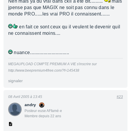
Nen mais ya du vrai dans ckil a été dit..........
mais
jpense pas que MAGIX ne soit pas connu dans le
monde PRO......les vrai PRO il connaissent.......
en fait ce sont ceux qu il veulent le devenir quil
ne connaissent moins....
nuance...............................
MEGAUPLOAD COMPTE PREMIUM A VIE s'inscrire sur
http://www.beepremium4free.com/?f=145438
signaler
08 Avril 2005 à 13:45
#23
andry
Posteur·euse AFfamé·e
Membre depuis 22 ans