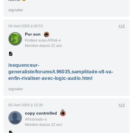
signaler
06 Avril 2005 à 00:53
#18
Pur son
Posteur·euse AFfolé·e
Membre depuis 22 ans
/sequenceur-
generaliste/forums/t.96035,samplitude-v8-va-
enfin-rivaliser-avec-logic-audio.html
signaler
06 Avril 2005 à 15:30
#19
copy controlled
AFicionado·a
Membre depuis 22 ans