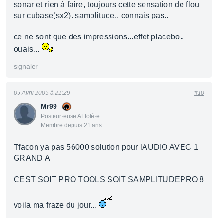
sonar et rien à faire, toujours cette sensation de flou
sur cubase(sx2). samplitude.. connais pas..
ce ne sont que des impressions...effet placebo..
ouais...
signaler
05 Avril 2005 à 21:29
#10
Mr99
Posteur·euse AFfolé·e
Membre depuis 21 ans
Tfacon ya pas 56000 solution pour lAUDIO AVEC 1
GRAND A
CEST SOIT PRO TOOLS SOIT SAMPLITUDEPRO 8
voila ma fraze du jour...