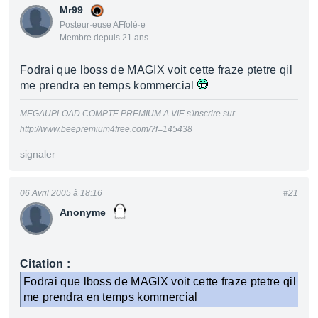
Mr99
Posteur·euse AFfolé·e
Membre depuis 21 ans
Fodrai que lboss de MAGIX voit cette fraze ptetre qil
me prendra en temps kommercial
MEGAUPLOAD COMPTE PREMIUM A VIE s'inscrire sur
http://www.beepremium4free.com/?f=145438
signaler
06 Avril 2005 à 18:16
#21
Anonyme
Citation :
Fodrai que lboss de MAGIX voit cette fraze ptetre qil
me prendra en temps kommercial