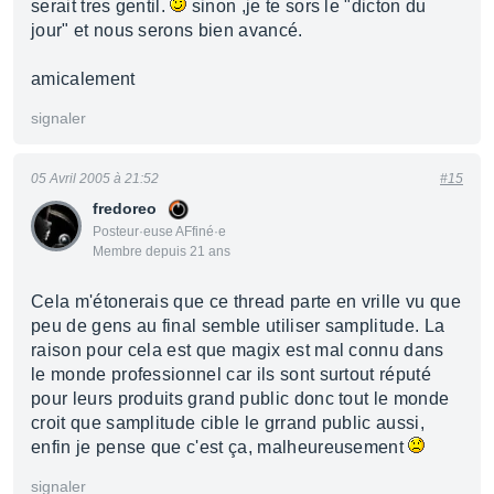
serait tres gentil.
sinon ,je te sors le "dicton du
jour" et nous serons bien avancé.
amicalement
signaler
05 Avril 2005 à 21:52
#15
fredoreo
Posteur·euse AFfiné·e
Membre depuis 21 ans
Cela m'étonerais que ce thread parte en vrille vu que
peu de gens au final semble utiliser samplitude. La
raison pour cela est que magix est mal connu dans
le monde professionnel car ils sont surtout réputé
pour leurs produits grand public donc tout le monde
croit que samplitude cible le grrand public aussi,
enfin je pense que c'est ça, malheureusement
signaler