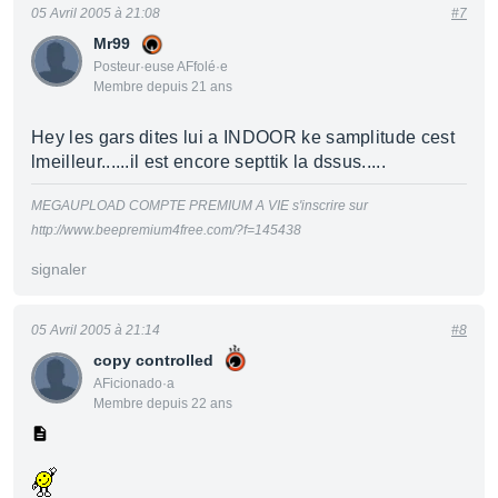
05 Avril 2005 à 21:08
#7
Mr99
Posteur·euse AFfolé·e
Membre depuis 21 ans
Hey les gars dites lui a INDOOR ke samplitude cest
lmeilleur......il est encore septtik la dssus.....
MEGAUPLOAD COMPTE PREMIUM A VIE s'inscrire sur
http://www.beepremium4free.com/?f=145438
signaler
05 Avril 2005 à 21:14
#8
copy controlled
AFicionado·a
Membre depuis 22 ans