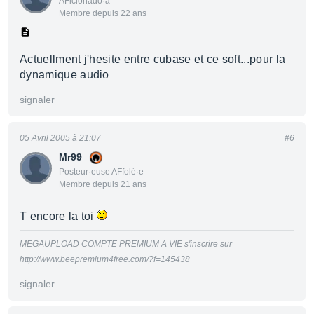
AFicionado·a
Membre depuis 22 ans
Actuellment j'hesite entre cubase et ce soft...pour la
dynamique audio
signaler
05 Avril 2005 à 21:07
#6
Mr99
Posteur·euse AFfolé·e
Membre depuis 21 ans
T encore la toi
MEGAUPLOAD COMPTE PREMIUM A VIE s'inscrire sur
http://www.beepremium4free.com/?f=145438
signaler