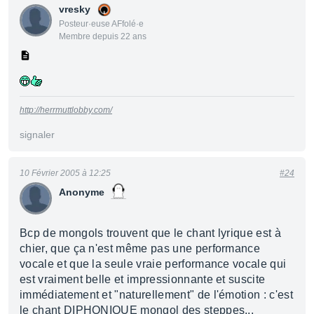
vresky
Posteur·euse AFfolé·e
Membre depuis 22 ans
http://herrmuttlobby.com/
signaler
10 Février 2005 à 12:25
#24
Anonyme
Bcp de mongols trouvent que le chant lyrique est à
chier, que ça n'est même pas une performance
vocale et que la seule vraie performance vocale qui
est vraiment belle et impressionnante et suscite
immédiatement et "naturellement" de l'émotion : c'est
le chant DIPHONIQUE mongol des steppes...