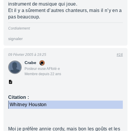
instrument de musique qui joue.
Et il y a sûrement d’autres chanteurs, mais il n’y en a
pas beaucoup.
Cordialement
signaler
09 Février 2005 à 19:25
#16
Crabe
Posteur·euse AFfolé·e
Membre depuis 22 ans
Citation :
Whitney Houston
Moi je préfère annie cordy, mais bon les goûts et les