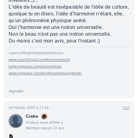
invétérés ;)...
L'idée de beauté est inséparable de l'idée de culture,
quoique tu en dises, l'idée d'harmonie n'étant, elle,
qu'un phénomène physique avéré.
Oui l'harmonie est une notion universelle.
Non le beau n'est pas une notion universelle.
Du moins c'est mon avis, pour l'instant ;)
supercalifragilistiquexpialidocius
www.soundcloud.com/themoonboots
www.myspace.com/vincentvbas
www.myspace.com/toughcookiepussyfooter
signaler
09 Février 2005 à 17:56
#12
Crabe
Posteur·euse AFfolé·e
Membre depuis 22 ans