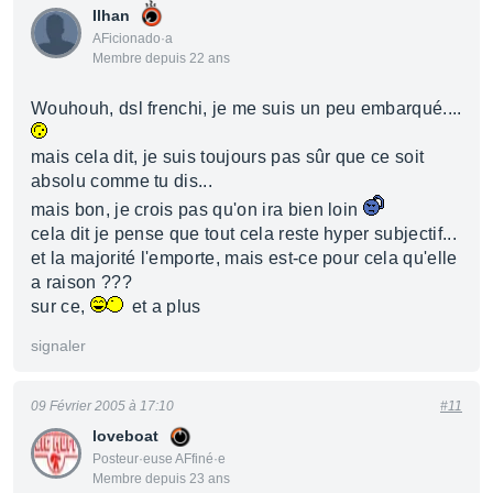
Ilhan
AFicionado·a
Membre depuis 22 ans
Wouhouh, dsl frenchi, je me suis un peu embarqué....
mais cela dit, je suis toujours pas sûr que ce soit
absolu comme tu dis...
mais bon, je crois pas qu'on ira bien loin
cela dit je pense que tout cela reste hyper subjectif...
et la majorité l'emporte, mais est-ce pour cela qu'elle
a raison ???
sur ce,
et a plus
signaler
09 Février 2005 à 17:10
#11
loveboat
Posteur·euse AFfiné·e
Membre depuis 23 ans