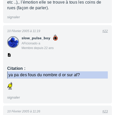
etc ..),. l'émotion elle se trouve à tous les coins de
rues (façon de parler).
signaler
10 Février 2005 à 11:19
#22
slow_pulse_boy
AFicionado·a
Membre depuis 22 ans
Citation :
ya pa des fous du nombre d or sur af?
signaler
10 Février 2005 à 11:26
#23