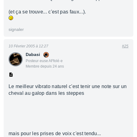
(et ça se trouve... c'est pas faux...).
signaler
10 Février 2005 à 12:27
#25
Dabasi
Posteur·euse AFfolé·e
Membre depuis 24 ans
Le meilleur vibrato naturel c'est tenir une note sur un
cheval au galop dans les steppes
mais pour les prises de voix c'est tendu...