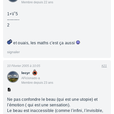
Membre depuis 22 ans
1+\/‾5
---------
2
et ouais, les maths c'est ça aussi
signaler
10 Février 2005 à 10:05
#21
lecyr
AFicionado·a
Membre depuis 23 ans
Ne pas confondre le beau (qui est une utopie) et
l'émotion ( qui est une sensation).
Le beau est inaccessible (comme l'infini, l'invisible,