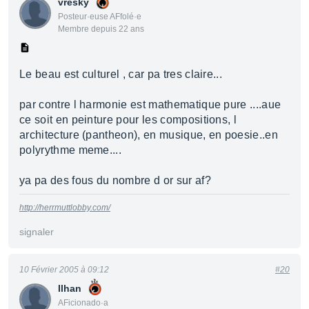
vresky
Posteur·euse AFfolé·e
Membre depuis 22 ans
Le beau est culturel , car pa tres claire...
par contre l harmonie est mathematique pure ....aue
ce soit en peinture pour les compositions, l
architecture (pantheon), en musique, en poesie..en
polyrythme meme....
ya pa des fous du nombre d or sur af?
http://herrmuttlobby.com/
signaler
10 Février 2005 à 09:12
#20
Ilhan
AFicionado·a