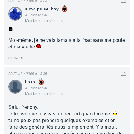
09 Février 2005 à 13:23
#2
slow_pulse_boy
AFicionado·a
Membre depuis 22 ans
Moi-même, je ne vais jamais à la fnac sans ma poule
et ma vache
signaler
09 Février 2005 à 13:35
#3
Ilhan
AFicionado·a
Membre depuis 22 ans
Salut frenchy,
je trouve que tu y vas un peu fort quand même,
tu ne peux pas prendre quelques exemples et en
faire des généralités aussi simplement. Y a moult
philosophes qui se sont posés sur cette question de