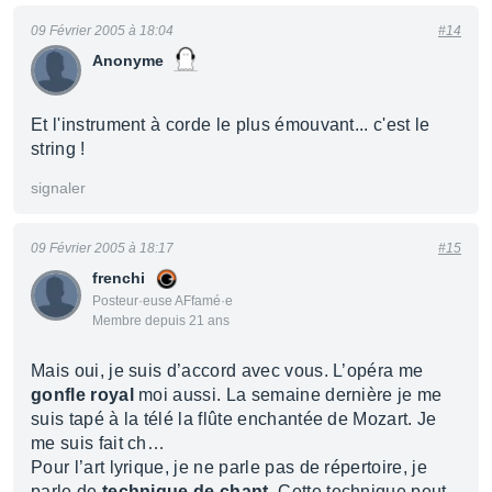
09 Février 2005 à 18:04
#14
Anonyme
Et l'instrument à corde le plus émouvant... c'est le
string !
signaler
09 Février 2005 à 18:17
#15
frenchi
Posteur·euse AFfamé·e
Membre depuis 21 ans
Mais oui, je suis d’accord avec vous. L’opéra me
gonfle royal
moi aussi. La semaine dernière je me
suis tapé à la télé la flûte enchantée de Mozart. Je
me suis fait ch…
Pour l’art lyrique, je ne parle pas de répertoire, je
parle de
technique de chant
. Cette technique peut