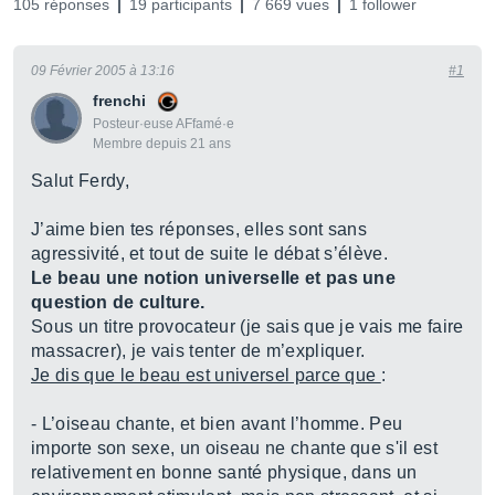
105 réponses
19 participants
7 669 vues
1 follower
09 Février 2005 à 13:16
#1
frenchi
Posteur·euse AFfamé·e
Membre depuis 21 ans
Salut Ferdy,
J’aime bien tes réponses, elles sont sans
agressivité, et tout de suite le débat s’élève.
Le beau une notion universelle et pas une
question de culture.
Sous un titre provocateur (je sais que je vais me faire
massacrer), je vais tenter de m’expliquer.
Je dis que le beau est universel parce que
:
- L’oiseau chante, et bien avant l’homme. Peu
importe son sexe, un oiseau ne chante que s'il est
relativement en bonne santé physique, dans un