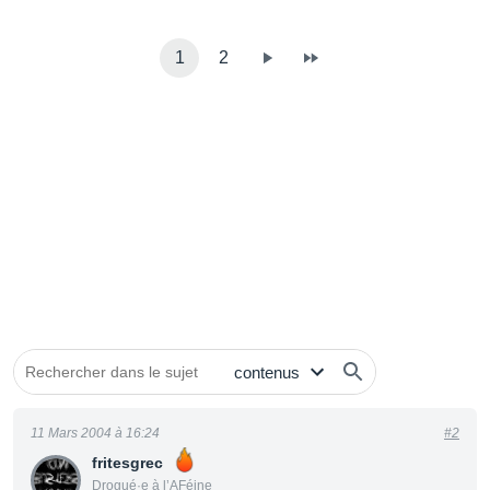
1
2
11 Mars 2004 à 16:24
#2
fritesgrec
Drogué·e à l’AFéine