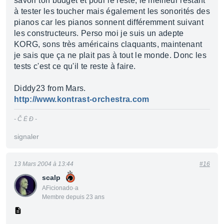
savoir ton budget et pour le reste, le meilleur restant
à tester les toucher mais également les sonorités des
pianos car les pianos sonnent différemment suivant
les constructeurs. Perso moi je suis un adepte
KORG, sons très américains claquants, maintenant
je sais que ça ne plait pas à tout le monde. Donc les
tests c'est ce qu'il te reste à faire.
Diddy23 from Mars.
http://www.kontrast-orchestra.com
- Č Ė Đ -
signaler
13 Mars 2004 à 13:44
#16
scalp
AFicionado·a
Membre depuis 23 ans