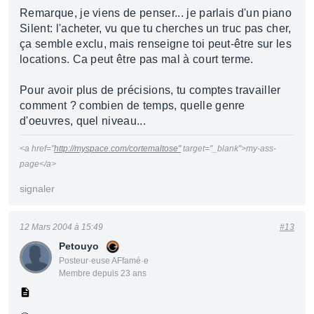
Remarque, je viens de penser... je parlais d'un piano
Silent: l'acheter, vu que tu cherches un truc pas cher,
ça semble exclu, mais renseigne toi peut-être sur les
locations. Ca peut être pas mal à court terme.
Pour avoir plus de précisions, tu comptes travailler
comment ? combien de temps, quelle genre
d'oeuvres, quel niveau...
<a href="
http://myspace.com/cortemaltose"
target="_blank">my-ass-
page</a>
signaler
12 Mars 2004 à 15:49
#13
Petouyo
Posteur·euse AFfamé·e
Membre depuis 23 ans