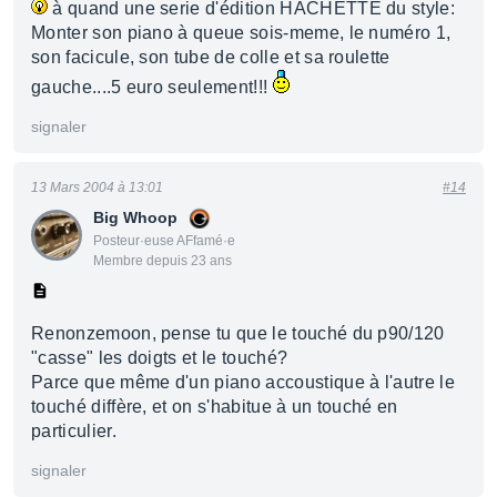
à quand une serie d'édition HACHETTE du style:
Monter son piano à queue sois-meme, le numéro 1,
son facicule, son tube de colle et sa roulette
gauche....5 euro seulement!!!
signaler
13 Mars 2004 à 13:01
#14
Big Whoop
Posteur·euse AFfamé·e
Membre depuis 23 ans
Renonzemoon, pense tu que le touché du p90/120
"casse" les doigts et le touché?
Parce que même d'un piano accoustique à l'autre le
touché diffère, et on s'habitue à un touché en
particulier.
signaler