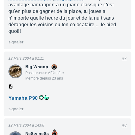
avantage par rapport a un piano classique c'est
qu'en plus de gagner de la place, tu joues a
n'importe quelle heure du jour et de la nuit sans
déranger les voisins ou ton colocataire.... le pied
quoi!!
signaler
12 Mars 2004 à 01:11
#7
Big Whoop
Posteur·euse AFfamé·e
Membre depuis 23 ans
Yamaha P90
signaler
12 Mars 2004 à 14:08
#8
NeSty neSs