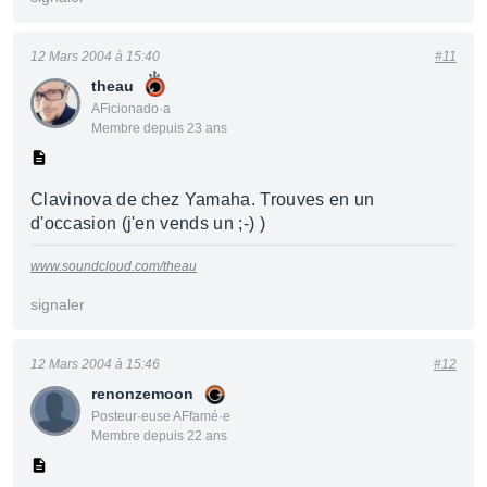
12 Mars 2004 à 15:40
#11
theau
AFicionado·a
Membre depuis 23 ans
Clavinova de chez Yamaha. Trouves en un
d'occasion (j'en vends un ;-) )
www.soundcloud.com/theau
signaler
12 Mars 2004 à 15:46
#12
renonzemoon
Posteur·euse AFfamé·e
Membre depuis 22 ans