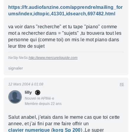
https://fr.audiofanzine.com/apprendre/mailing_for
ums/index,idtopic,41301,idsearch,697482.html
va voir dans "recherche" et tu tape "piano" comme
mot a rechercher dans = "sujets" ,tu trouvera tout les
personne qui (comme toi) on mis le mot piano dans
leur titre de sujet
NeSty NeSs
http://www.mercureliquide.com
signaler
12 Mars 2004 à 01:08
#6
lilly
Nouvel·le AFfilié·e
Membre depuis 22 ans
Salut anabel, j'etais dans le meme cas que toi cette
annee, et j'ai fini par me faire offrir un
clavier numerique
(
korg Sp 200
) .Le super