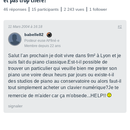
et pas trop chère?
46 réponses
15 participants
2 243 vues
1 follower
11 Mars 2004 à 16:18
#1
babelle82
Posteur·euse AFfiné·e
Membre depuis 22 ans
Salut l'an prochain je doit vivre dans 9m² à Lyon et je
suis fait du piano classique.Est-t-il possible de
trouver un particulier qui veuille bien me preter son
piano une voire deux heurs par jours ou existe-t-il
des studios de piano au conservatoire ou alors faut-il
tout simplement acheter un clavier numérique?Je te
remercie de m'aider car ça m'obsede...HELP!!
signaler