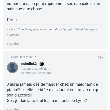
numériques, on perd rapidement ses capacités, j'en
sais quelque chose.
Reno
<a href="
http://myspace.com/cortemaltose"
target="_blank">my-ass-
page</a>
signaler
12 Mars 2004 à 15:37
#10
babelle82
Posteur·euse AFfiné·e
Membre depuis 22 ans
J'aurai jamais osé demander chez un marchant de
piano!!!excellente idée mais faut-il en trouver un qui
soit d'accord!!
So , je doit faire tout les marchants de Lyon?
signaler