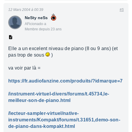
12 Mars 2004 à 00:39
#5
NeSty neSs
AFicionado·a
Membre depuis 23 ans
Elle a un excelent niveau de piano (8 ou 9 ans) (et
pas trop de sous
)
va voir par là =
https://fr.audiofanzine.com/produits/?idmarque=7
/instrument-virtuel-divers/forums/t.45734,le-
meilleur-son-de-piano.html
/lecteur-sampler-virtuel/native-
instruments/Kompakt/forums/t.31651,demo-son-
de-piano-dans-kompakt.html