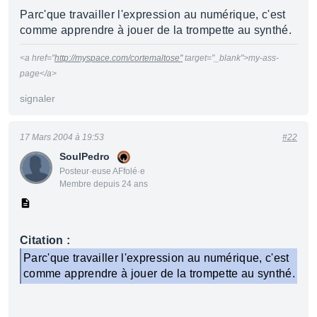
Parc'que travailler l'expression au numérique, c'est
comme apprendre à jouer de la trompette au synthé.
<a href="
http://myspace.com/cortemaltose"
target="_blank">my-ass-
page</a>
signaler
17 Mars 2004 à 19:53
#22
SoulPedro
Posteur·euse AFfolé·e
Membre depuis 24 ans
Citation :
Parc'que travailler l'expression au numérique, c'est
comme apprendre à jouer de la trompette au synthé.