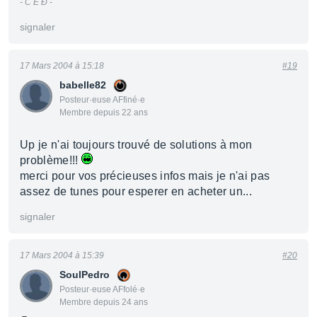
- Č Ė Đ -
signaler
17 Mars 2004 à 15:18
#19
babelle82
Posteur·euse AFfiné·e
Membre depuis 22 ans
Up je n'ai toujours trouvé de solutions à mon
problème!!!
merci pour vos précieuses infos mais je n'ai pas
assez de tunes pour esperer en acheter un...
signaler
17 Mars 2004 à 15:39
#20
SoulPedro
Posteur·euse AFfolé·e
Membre depuis 24 ans