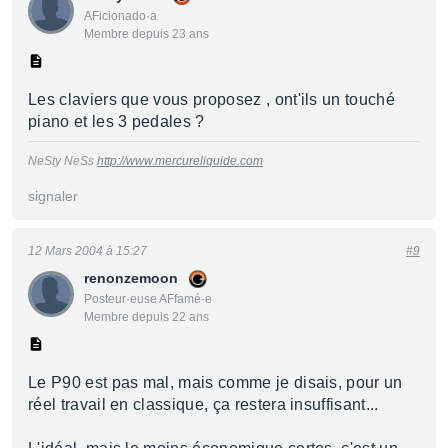
AFicionado·a
Membre depuis 23 ans
Les claviers que vous proposez , ont'ils un touché
piano et les 3 pedales ?
NeSty NeSs
http://www.mercureliquide.com
signaler
12 Mars 2004 à 15:27
#9
renonzemoon
Posteur·euse AFfamé·e
Membre depuis 22 ans
Le P90 est pas mal, mais comme je disais, pour un
réel travail en classique, ça restera insuffisant...