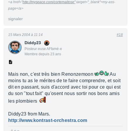
<a href="
http://myspace.com/cortemaltose"
target="_blank">my-ass-
page</a>
signaler
15 Mars 2004 à 11:14
#18
Diddy23
Posteur·euse AFfamé·e
Membre depuis 23 ans
Mais non, c'est très bien Renonzemoon
Au
moins tu as le mérites de te faire comprendre, et soit
dit en passant, suis d'accord avec toi pour ce qui est
du son "tout fait" qu'osent nous sortir nos bons amis
les plombiers
Diddy23 from Mars.
http://www.kontrast-orchestra.com