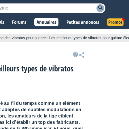
vis
Forums
Annuaires
Petites annonces
Promos
op des vibratos pour guitare : Les meilleurs types de vibratos pour guitare éle
illeurs types de vibratos
posé au fil du temps comme un élément
nt adeptes de subtiles modulations en
n, les amateurs de la tige ciblent
s ici d’établir un top des fabricants,
onde de la Whammy Bar. Et vous, quel