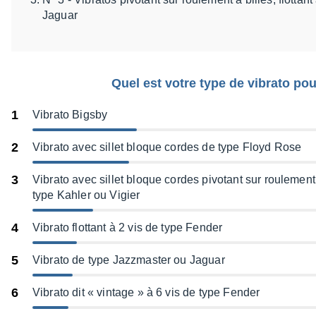
Jaguar
Quel est votre type de vibrato pou
1
Vibrato Bigsby
2
Vibrato avec sillet bloque cordes de type Floyd Rose
3
Vibrato avec sillet bloque cordes pivotant sur roulement 
type Kahler ou Vigier
4
Vibrato flottant à 2 vis de type Fender
5
Vibrato de type Jazzmaster ou Jaguar
6
Vibrato dit « vintage » à 6 vis de type Fender