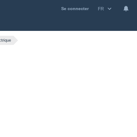
FR
Se connecter
ctrique