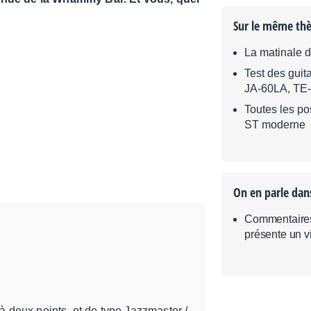
Sur le même th
La matinale 
Test des guit
JA-60LA, TE
Toutes les po
ST moderne
On en parle dan
Commentaires
présente un v
t à deux points, et de type Jazzmaster /