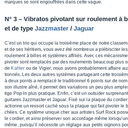
marques se sont engouf­frées dans cette vague.
N° 3 – Vibra­tos pivo­tant sur roule­ment à bi
et de type
Jazz­mas­ter
/
Jaguar
C’est un trio qui occupe la troi­sième place de notre clas­se
et de ses héri­tiers, vous avez été nombreux a plébis­ci­ter le
roule­ment à billes et systèmes affi­liés. Avec ces méca­nism
pivo­ter sont rempla­cés par des roule­ments beau­coup plus 
de
Kahler
ou de Vigier, nous avons proba­ble­ment affaire aux
tion­nés. Les deux autres systèmes parta­geant cette troi­sièm
à deux points a remplacé le tradi­tion­nel 6 points sur de no
son illustre aîné, il permet des varia­tions un peu plus ample
tige Pop-In plus pratique. Enfin, c’est un outsi­der surpre­nan
guitares Jazz­mas­ter et Jaguar. Fixé sur la plaque du cordier 
actionne un ressort caché sous la plaque qui fait pivo­ter le
chées. Ce système unique cher aux artistes Surf Rock po
le cordier, et ainsi préser­ver son accor­dage même lorsqu’un
même, puisqu’il néces­site un réglage aux petits oignons pour 