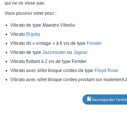
qui ne se visse pas.
Vous pouviez voter pour :
Vibrato de type Maes­tro Vibrola
Vibrato
Bigsby
Vibrato dit « vintage » à 6 vis de type
Fender
Vibrato de type
Jazz­mas­ter
ou
Jaguar
Vibrato flot­tant à 2 vis de type Fender
Vibrato avec sillet bloque cordes de type
Floyd Rose
Vibrato avec sillet bloque cordes pivo­tant sur roule­ment 
Sauvegarder l’articl