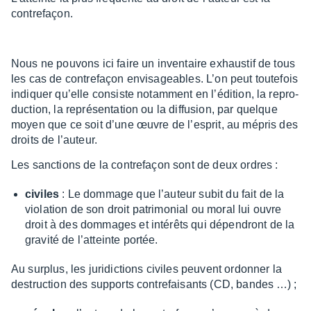
contre­façon.
Nous ne pouvons ici faire un inven­taire exhaus­tif de tous
les cas de contre­façon envi­sa­geables. L’on peut toute­fois
indiquer qu’elle consiste notam­ment en l’édi­tion, la repro­
duc­tion, la repré­sen­ta­tion ou la diffu­sion, par quelque
moyen que ce soit d’une œuvre de l’es­prit, au mépris des
droits de l’au­teur.
Les sanc­tions de la contre­façon sont de deux ordres :
civiles
: Le dommage que l’au­teur subit du fait de la
viola­tion de son droit patri­mo­nial ou moral lui ouvre
droit à des dommages et inté­rêts qui dépen­dront de la
gravité de l’at­teinte portée.
Au surplus, les juri­dic­tions civiles peuvent ordon­ner la
destruc­tion des supports contre­fai­sants (CD, bandes …) ;