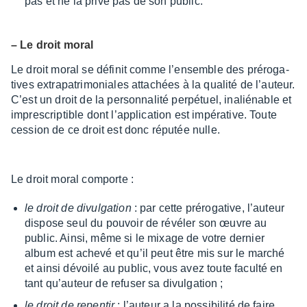
pas et ne la prive pas de son public.
– Le droit moral
Le droit moral se défi­nit comme l’en­semble des préro­ga­
tives extra­pa­tri­mo­niales atta­chées à la qualité de l’au­teur.
C’est un droit de la person­na­lité perpé­tuel, inalié­nable et
impres­crip­tible dont l’ap­pli­ca­tion est impé­ra­tive. Toute
cession de ce droit est donc répu­tée nulle.
Le droit moral comporte :
le droit de divul­ga­tion
: par cette préro­ga­tive, l’au­teur
dispose seul du pouvoir de révé­ler son œuvre au
public. Ainsi, même si le mixage de votre dernier
album est achevé et qu’il peut être mis sur le marché
et ainsi dévoilé au public, vous avez toute faculté en
tant qu’au­teur de refu­ser sa divul­ga­tion ;
le droit de repen­tir
: l’au­teur a la possi­bi­lité de faire