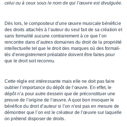
celui ou à ceux sous le nom de qui l’œuvre est divul­guée.
Dès lors, le compo­si­teur d’une œuvre musi­cale béné­fi­cie
des droits atta­chés à l’au­teur du seul fait de sa créa­tion et
sans forma­lité aucune contrai­re­ment à ce que l’on
rencontre dans d’autres domaines du droit de la propriété
intel­lec­tuelle tel que le droit des marques où des forma­li­
tés d’en­re­gis­tre­ment préa­lable doivent être faites pour
que le droit soit reconnu.
Cette règle est inté­res­sante mais elle ne doit pas faire
oublier l’im­por­tance du dépôt de l’œuvre. En effet, le
dépôt n’a pour autre dessein que de précons­ti­tuer une
preuve de l’ori­gine de l’œuvre. A quoi bon invoquer le
béné­fice du droit d’au­teur si l’on n’est pas en mesure de
démon­trer que l’on est le créa­teur de l’œuvre sur laquelle
on prétend dispo­ser de droits.