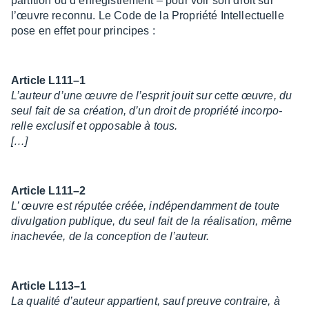
parti­tion ou d’en­re­gis­tre­ment – pour voir son droit sur
l’œuvre reconnu. Le Code de la Propriété Intel­lec­tuelle
pose en effet pour prin­cipes :
Article L111–1
L’au­teur d’une œuvre de l’es­prit jouit sur cette œuvre, du
seul fait de sa créa­tion, d’un droit de propriété incor­po­
relle exclu­sif et oppo­sable à tous.
[…]
Article L111–2
L’ œuvre est répu­tée créée, indé­pen­dam­ment de toute
divul­ga­tion publique, du seul fait de la réali­sa­tion, même
inache­vée, de la concep­tion de l’au­teur.
Article L113–1
La qualité d’au­teur appar­tient, sauf preuve contraire, à