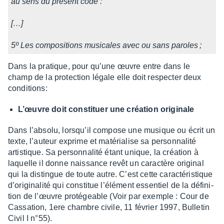
au sens du présent code :
[…]
5º Les compo­si­tions musi­cales avec ou sans paroles ;
Dans la pratique, pour qu’une œuvre entre dans le
champ de la protec­tion légale elle doit respec­ter deux
condi­tions:
L’œuvre doit consti­tuer une créa­tion origi­nale
Dans l’ab­solu, lorsqu’il compose une musique ou écrit un
texte, l’au­teur exprime et maté­ria­lise sa person­na­lité
artis­tique. Sa person­na­lité étant unique, la créa­tion à
laquelle il donne nais­sance revêt un carac­tère origi­nal
qui la distingue de toute autre. C’est cette carac­té­ris­tique
d’ori­gi­na­lité qui consti­tue l’élé­ment essen­tiel de la défi­ni­
tion de l’œuvre proté­geable (Voir par exemple : Cour de
Cassa­tion, 1ere chambre civile, 11 février 1997, Bulle­tin
Civil I n°55).