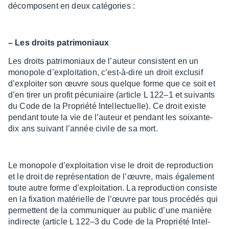
décom­posent en deux caté­go­ries :
– Les droits patri­mo­niaux
Les droits patri­mo­niaux de l’au­teur consistent en un
mono­pole d’ex­ploi­ta­tion, c’est-à-dire un droit exclu­sif
d’ex­ploi­ter son œuvre sous quelque forme que ce soit et
d’en tirer un profit pécu­niaire (article L 122–1 et suivants
du Code de la Propriété Intel­lec­tuelle). Ce droit existe
pendant toute la vie de l’au­teur et pendant les soixante-
dix ans suivant l’an­née civile de sa mort.
Le mono­pole d’ex­ploi­ta­tion vise le droit de repro­duc­tion
et le droit de repré­sen­ta­tion de l’œuvre, mais égale­ment
toute autre forme d’ex­ploi­ta­tion. La repro­duc­tion consiste
en la fixa­tion maté­rielle de l’œuvre par tous procé­dés qui
permettent de la commu­niquer au public d’une manière
indi­recte (article L 122–3 du Code de la Propriété Intel­