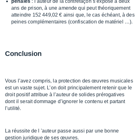
pénales
: l’au­teur de la contre­façon s’ex­pose à deux
ans de prison, à une amende qui peut théo­rique­ment
atteindre 152 449,02 € ainsi que, le cas échéant, à des
peines complé­men­taires (confis­ca­tion de maté­riel …).
Conclu­sion
Vous l’avez compris, la protec­tion des œuvres musi­cales
est un vaste sujet. L’on doit prin­ci­pa­le­ment rete­nir que le
droit posi­tif attri­bue à l’au­teur de solides préro­ga­tives
dont il serait dommage d’igno­rer le contenu et partant
l’uti­lité.
La réus­site de l 'auteur passe aussi par une bonne
gestion juri­dique de ses œuvres.