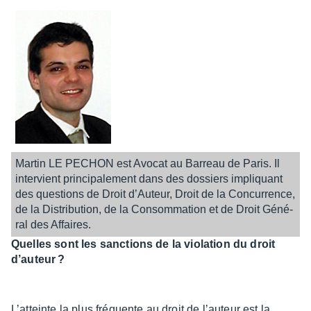
Martin LE PECHON est Avocat au Barreau de Paris. Il
inter­vient prin­ci­pa­le­ment dans des dossiers impliquant
des ques­tions de Droit d’Au­teur, Droit de la Concur­rence,
de la Distri­bu­tion, de la Consom­ma­tion et de Droit Géné­
ral des Affaires.
Quelles sont les sanc­tions de la viola­tion du droit
d’au­teur ?
L’at­teinte la plus fréquente au droit de l’au­teur est la