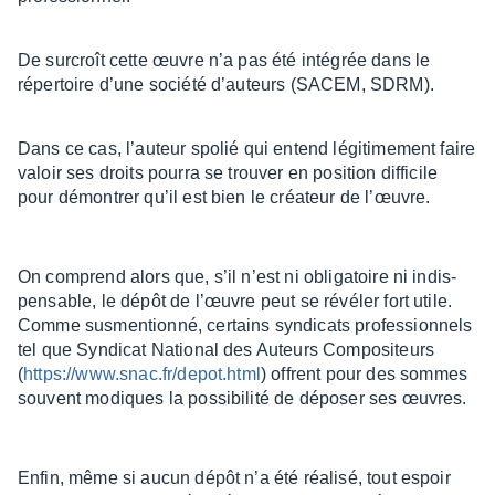
De surcroît cette œuvre n’a pas été inté­grée dans le
réper­toire d’une société d’au­teurs (SACEM, SDRM).
Dans ce cas, l’au­teur spolié qui entend légi­ti­me­ment faire
valoir ses droits pourra se trou­ver en posi­tion diffi­cile
pour démon­trer qu’il est bien le créa­teur de l’œuvre.
On comprend alors que, s’il n’est ni obli­ga­toire ni indis­
pen­sable, le dépôt de l’œuvre peut se révé­ler fort utile.
Comme susmen­tionné, certains syndi­cats profes­sion­nels
tel que Syndi­cat Natio­nal des Auteurs Compo­si­teurs
(
https://www.snac.fr/depot.html
) offrent pour des sommes
souvent modiques la possi­bi­lité de dépo­ser ses œuvres.
Enfin, même si aucun dépôt n’a été réalisé, tout espoir