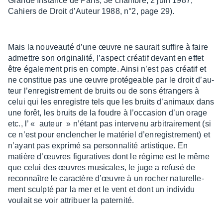
Grande Instance de Paris, 3e chambre, 2 juin 1987,
Cahiers de Droit d’Au­teur 1988, n°2, page 29).
Mais la nouveauté d’une œuvre ne saurait suffire à faire
admettre son origi­na­lité, l’as­pect créa­tif devant en effet
être égale­ment pris en compte. Ainsi n’est pas créa­tif et
ne consti­tue pas une œuvre proté­geable par le droit d’au­
teur l’en­re­gis­tre­ment de bruits ou de sons étran­gers à
celui qui les enre­gistre tels que les bruits d’ani­maux dans
une forêt, les bruits de la foudre à l’oc­ca­sion d’un orage
etc., l’ « auteur » n’étant pas inter­venu arbi­trai­re­ment (si
ce n’est pour enclen­cher le maté­riel d’en­re­gis­tre­ment) et
n’ayant pas exprimé sa person­na­lité artis­tique. En
matière d’œuvres figu­ra­tives dont le régime est le même
que celui des œuvres musi­cales, le juge a refusé de
recon­naître le carac­tère d’œuvre à un rocher natu­rel­le­
ment sculpté par la mer et le vent et dont un indi­vidu
voulait se voir attri­buer la pater­nité.