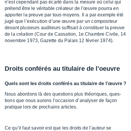
n’est cepen­dant pas écarté dans la mesure où celui qui
prétend être le véri­table créa­teur de l’œuvre pourra en
appor­ter la preuve par tous moyens. Il a par exemple été
jugé que l’exé­cu­tion d’une œuvre par un compo­si­teur
devant plusieurs audi­teurs suffi­sait à consti­tuer la preuve
de la créa­tion (Cour de Cassa­tion, 1e Chambre Civile, 14
novembre 1973, Gazette du Palais 12 février 1974).
Droits confé­rés au titu­laire de l’oeuvre
Quels sont les droits confé­rés au titu­laire de l’œuvre ?
Nous abor­dons là des ques­tions plus théo­riques, ques­
tions que nous aurons l’oc­ca­sion d’ana­ly­ser de façon
pratique lors de prochains articles.
Ce qu’il faut savoir est que les droits de l’au­teur se