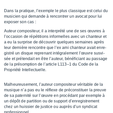
Dans la pratique, l’exemple le plus clas­sique est celui du
musi­cien qui demande à rencon­trer un avocat pour lui
expo­ser son cas :
Auteur compo­si­teur, il a inter­prété une de ses œuvres à
l’oc­ca­sion de répé­ti­tions infor­melles avec un chan­teur et
a eu la surprise de décou­vrir quelques semaines après
leur dernière rencontre que l’ex ami chan­teur avait enre­
gis­tré un disque repre­nant inté­gra­le­ment l’œuvre susvi­
sée et préten­dait en être l’au­teur, béné­fi­ciant au passage
de la présomp­tion de l’ar­ticle L113–1 du Code de la
Propriété Intel­lec­tuelle.
Malheu­reu­se­ment, l’au­teur compo­si­teur véri­table de la
musique n’a pas eu le réflexe de précons­ti­tuer la preuve
de sa pater­nité sur l’œuvre en procé­dant par exemple à
un dépôt de parti­tion ou de support d’en­re­gis­tre­ment
chez un huis­sier de justice ou auprès d’un syndi­cat
profes­sion­nel.