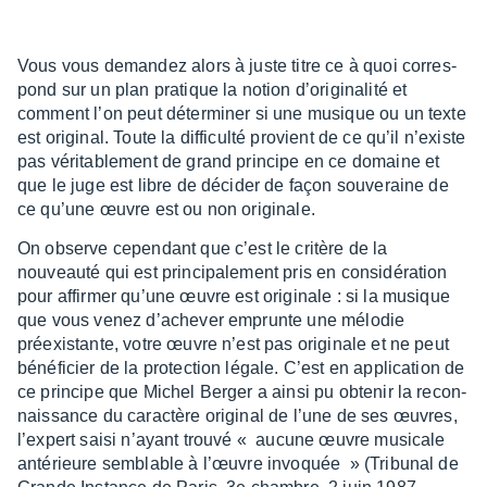
Vous vous deman­dez alors à juste titre ce à quoi corres­
pond sur un plan pratique la notion d’ori­gi­na­lité et
comment l’on peut déter­mi­ner si une musique ou un texte
est origi­nal. Toute la diffi­culté provient de ce qu’il n’existe
pas véri­ta­ble­ment de grand prin­cipe en ce domaine et
que le juge est libre de déci­der de façon souve­raine de
ce qu’une œuvre est ou non origi­nale.
On observe cepen­dant que c’est le critère de la
nouveauté qui est prin­ci­pa­le­ment pris en consi­dé­ra­tion
pour affir­mer qu’une œuvre est origi­nale : si la musique
que vous venez d’ache­ver emprunte une mélo­die
préexis­tante, votre œuvre n’est pas origi­nale et ne peut
béné­fi­cier de la protec­tion légale. C’est en appli­ca­tion de
ce prin­cipe que Michel Berger a ainsi pu obte­nir la recon­
nais­sance du carac­tère origi­nal de l’une de ses œuvres,
l’ex­pert saisi n’ayant trouvé « aucune œuvre musi­cale
anté­rieure semblable à l’œuvre invoquée » (Tribu­nal de