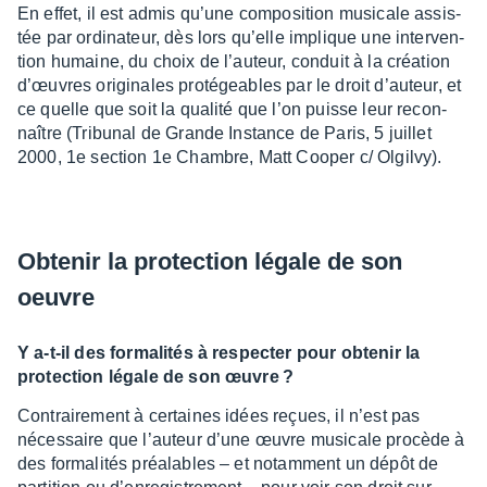
En effet, il est admis qu’une compo­si­tion musi­cale assis­
tée par ordi­na­teur, dès lors qu’elle implique une inter­ven­
tion humaine, du choix de l’au­teur, conduit à la créa­tion
d’œuvres origi­nales proté­geables par le droit d’au­teur, et
ce quelle que soit la qualité que l’on puisse leur recon­
naître (Tribu­nal de Grande Instance de Paris, 5 juillet
2000, 1e section 1e Chambre, Matt Cooper c/ Olgilvy).
Obte­nir la protec­tion légale de son
oeuvre
Y a-t-il des forma­li­tés à respec­ter pour obte­nir la
protec­tion légale de son œuvre ?
Contrai­re­ment à certaines idées reçues, il n’est pas
néces­saire que l’au­teur d’une œuvre musi­cale procède à
des forma­li­tés préa­lables – et notam­ment un dépôt de