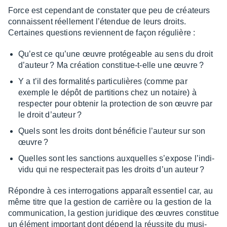
Force est cepen­dant de consta­ter que peu de créa­teurs
connaissent réel­le­ment l’éten­due de leurs droits.
Certaines ques­tions reviennent de façon régu­lière :
Qu’est ce qu’une œuvre proté­geable au sens du droit
d’au­teur ? Ma créa­tion consti­tue-t-elle une œuvre ?
Y a t’il des forma­li­tés parti­cu­lières (comme par
exemple le dépôt de parti­tions chez un notaire) à
respec­ter pour obte­nir la protec­tion de son œuvre par
le droit d’au­teur ?
Quels sont les droits dont béné­fi­cie l’au­teur sur son
œuvre ?
Quelles sont les sanc­tions auxquelles s’ex­pose l’in­di­
vidu qui ne respec­te­rait pas les droits d’un auteur ?
Répondre à ces inter­ro­ga­tions appa­raît essen­tiel car, au
même titre que la gestion de carrière ou la gestion de la
commu­ni­ca­tion, la gestion juri­dique des œuvres consti­tue
un élément impor­tant dont dépend la réus­site du musi­