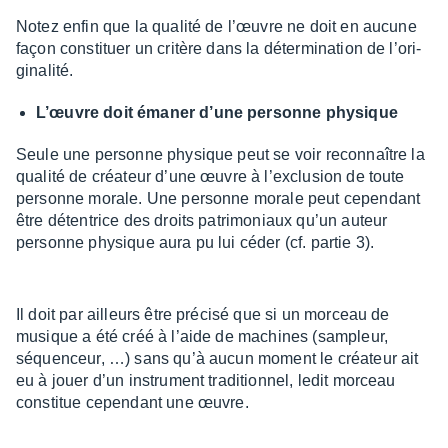
Notez enfin que la qualité de l’œuvre ne doit en aucune
façon consti­tuer un critère dans la déter­mi­na­tion de l’ori­
gi­na­lité.
L’œuvre doit émaner d’une personne physique
Seule une personne physique peut se voir recon­naître la
qualité de créa­teur d’une œuvre à l’ex­clu­sion de toute
personne morale. Une personne morale peut cepen­dant
être déten­trice des droits patri­mo­niaux qu’un auteur
personne physique aura pu lui céder (cf. partie 3).
Il doit par ailleurs être précisé que si un morceau de
musique a été créé à l’aide de machines (sampleur,
séquen­ceur, …) sans qu’à aucun moment le créa­teur ait
eu à jouer d’un instru­ment tradi­tion­nel, ledit morceau
consti­tue cepen­dant une œuvre.