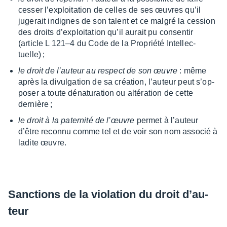
cesser l’ex­ploi­ta­tion de celles de ses œuvres qu’il
juge­rait indignes de son talent et ce malgré la cession
des droits d’ex­ploi­ta­tion qu’il aurait pu consen­tir
(article L 121–4 du Code de la Propriété Intel­lec­
tuelle) ;
le droit de l’au­teur au respect de son œuvre
: même
après la divul­ga­tion de sa créa­tion, l’au­teur peut s’op­
po­ser a toute déna­tu­ra­tion ou alté­ra­tion de cette
dernière ;
le droit à la pater­nité de l’œuvre
permet à l’au­teur
d’être reconnu comme tel et de voir son nom asso­cié à
ladite œuvre.
Sanc­tions de la viola­tion du droit d’au­
teur