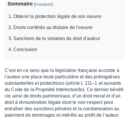
Sommaire
[
masquer
]
Obtenir la protection légale de son oeuvre
Droits conférés au titulaire de l'oeuvre
Sanctions de la violation du droit d'auteur
Conclusion
C’est en ce sens que la légis­la­tion française accorde à
l’au­teur une place toute parti­cu­lière et des préro­ga­tives
substan­tielles et protec­trices (article L 111–1 et suivants
du Code de la Propriété Intel­lec­tuelle). Ce dernier béné­fi­
cie ainsi de droits patri­mo­niaux, d’un droit moral et d’un
droit à rému­né­ra­tion légale dont le non-respect peut
entraî­ner des sanc­tions pénales et la condam­na­tion au
paie­ment de dommages et inté­rêts au profit de l’au­teur.