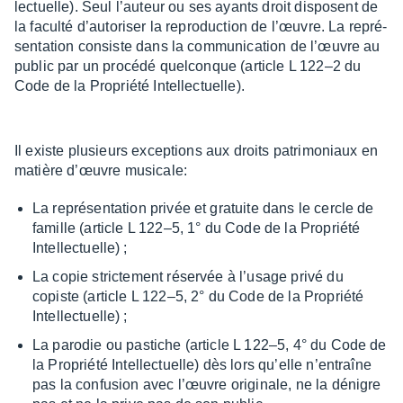
lec­tuelle). Seul l’au­teur ou ses ayants droit disposent de
la faculté d’au­to­ri­ser la repro­duc­tion de l’œuvre. La repré­
sen­ta­tion consiste dans la commu­ni­ca­tion de l’œuvre au
public par un procédé quel­conque (article L 122–2 du
Code de la Propriété Intel­lec­tuelle).
Il existe plusieurs excep­tions aux droits patri­mo­niaux en
matière d’œuvre musi­cale:
La repré­sen­ta­tion privée et gratuite dans le cercle de
famille (article L 122–5, 1° du Code de la Propriété
Intel­lec­tuelle) ;
La copie stric­te­ment réser­vée à l’usage privé du
copiste (article L 122–5, 2° du Code de la Propriété
Intel­lec­tuelle) ;
La paro­die ou pastiche (article L 122–5, 4° du Code de
la Propriété Intel­lec­tuelle) dès lors qu’elle n’en­traîne
pas la confu­sion avec l’œuvre origi­nale, ne la dénigre