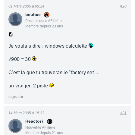
01 Mars 2005 à 09:24
#20
beuhce
Posteur·euse AFfolé·e
Membre depuis 23 ans
Je voulais dire : windows calculette
√900 = 30
C'est la que tu trouveras le "factory set"...
un vrai jeu 2 piste
signaler
14 Mars 2005 à 15:33
#21
Reactor7
Nouvel·le AFfilié·e
Membre depuis 21 ans