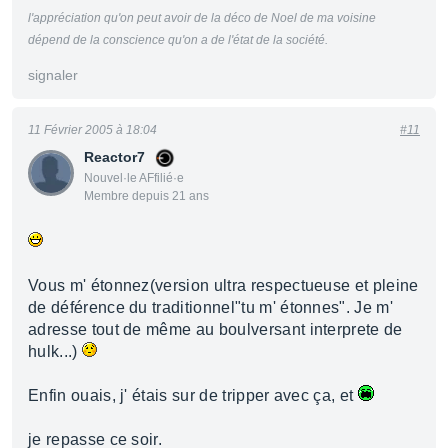
l'appréciation qu'on peut avoir de la déco de Noel de ma voisine
dépend de la conscience qu'on a de l'état de la société.
signaler
11 Février 2005 à 18:04
#11
Reactor7
Nouvel·le AFfilié·e
Membre depuis 21 ans
Vous m' étonnez(version ultra respectueuse et pleine
de déférence du traditionnel"tu m' étonnes". Je m'
adresse tout de même au boulversant interprete de
hulk...)
Enfin ouais, j' étais sur de tripper avec ça, et
je repasse ce soir.