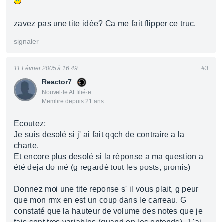
zavez pas une tite idée? Ca me fait flipper ce truc.
signaler
11 Février 2005 à 16:49
#3
Reactor7
Nouvel·le AFfilié·e
Membre depuis 21 ans
Ecoutez;
Je suis desolé si j' ai fait qqch de contraire a la
charte.
Et encore plus desolé si la réponse a ma question a
été deja donné (g regardé tout les posts, promis)
Donnez moi une tite reponse s' il vous plait, g peur
que mon rmx en est un coup dans le carreau. G
constaté que la hauteur de volume des notes que je
fais sont tres variables (quand on les entends). J 'ai