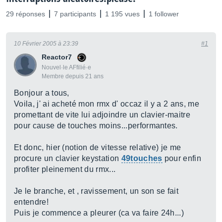
29 réponses
7 participants
1 195 vues
1 follower
10 Février 2005 à 23:39
#1
Reactor7
Nouvel·le AFfilié·e
Membre depuis 21 ans
Bonjour a tous,
Voila, j' ai acheté mon rmx d' occaz il y a 2 ans, me
promettant de vite lui adjoindre un clavier-maitre
pour cause de touches moins...performantes.
Et donc, hier (notion de vitesse relative) je me
procure un clavier keystation
49touches
pour enfin
profiter pleinement du rmx...
Je le branche, et , ravissement, un son se fait
entendre!
Puis je commence a pleurer (ca va faire 24h...)