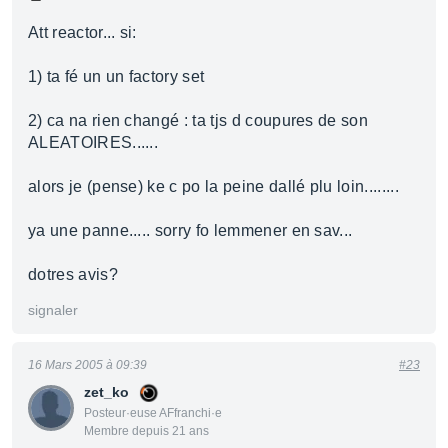
Att reactor... si:
1) ta fé un un factory set
2) ca na rien changé : ta tjs d coupures de son
ALEATOIRES......
alors je (pense) ke c po la peine dallé plu loin........
ya une panne..... sorry fo lemmener en sav...
dotres avis?
signaler
16 Mars 2005 à 09:39
#23
zet_ko
Posteur·euse AFfranchi·e
Membre depuis 21 ans