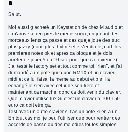
Salut.
Moi aussi g acheté un Keystation de chez M audio et
il m'arrive a peu pres le meme souci, en jouant des
morceaux lents ça passe et dés queje joue des truc
plus jazzy (donc plus rhytmé elle s'emballe, cad: les
premieres notes ok et apres ca bloque et je dois
arreter de jouer 5 ou 10 sec pour que ca revienne).
J'ai testé le factory set et tout comme toi "rien", et j'ai
demandé a un pote qui a une RM1X et un clavier
midi et ca lui faisai la meme au debut et pis il a
echangé le sien avec celui de son frere et
maintenant ca marche, donc ca doit venir du clavier.
Quel clavier utilise tu? Si c'est un clavier a 100-150
euro ca doit etre ça.
Test avec un autre clavier si t'as un pote ki en a un.
En tout cas moi je peu l'utiliser que pour rentrer des
accords de basse ou des melodies toutes simples.