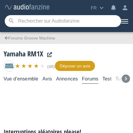
FR
Forums Groove Machine
Yamaha RM1X
Déposer un avis
(48)
Vue d’ensemble
Avis
Annonces
Forums
Test
Tutoriel
Interruptions aléatoires.please!