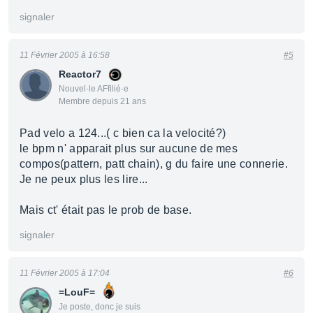
signaler
11 Février 2005 à 16:58
#5
Reactor7
Nouvel·le AFfilié·e
Membre depuis 21 ans
Pad velo a 124...( c bien ca la velocité?)
le bpm n' apparait plus sur aucune de mes
compos(pattern, patt chain), g du faire une connerie.
Je ne peux plus les lire...
Mais ct' était pas le prob de base.
signaler
11 Février 2005 à 17:04
#6
=LouF=
Je poste, donc je suis