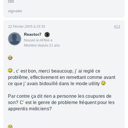
rien
signaler
12 Février 2005 à 23:35
#13
Reactor7
Nouvel·le AFfilié·e
Membre depuis 21 ans
, c' est bon, merci beaucoup, j' ai reglé ce
problême, effectivement en remettant comme avant
ce que j' avais bidouillé dans le mode utility
Par contre ça dit rien a personne les coupures de
son? C' est le genre de probleme fréquent pour les
apprentis midiciens?