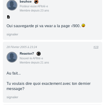
beuhce
Posteur·euse AFfolé·e
Membre depuis 23 ans
Oui sauvegarde pi va vwar a la page √900.
signaler
28 Février 2005 à 23:24
#19
Reactor7
Nouvel·le AFfilié·e
Membre depuis 21 ans
Au fait...
Tu voulais dire quoi exactement avec ton dernier
message?
signaler