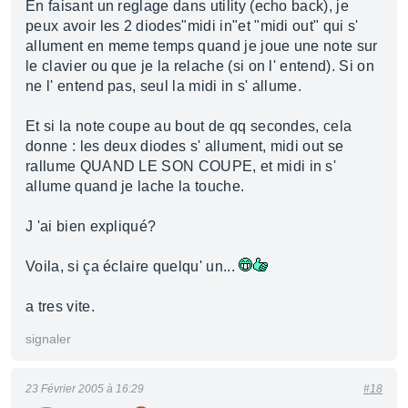
En faisant un reglage dans utility (echo back), je
peux avoir les 2 diodes"midi in"et "midi out" qui s'
allument en meme temps quand je joue une note sur
le clavier ou que je la relache (si on l' entend). Si on
ne l' entend pas, seul la midi in s' allume.
Et si la note coupe au bout de qq secondes, cela
donne : les deux diodes s' allument, midi out se
rallume QUAND LE SON COUPE, et midi in s'
allume quand je lache la touche.
J 'ai bien expliqué?
Voila, si ça éclaire quelqu' un...
a tres vite.
signaler
23 Février 2005 à 16:29
#18