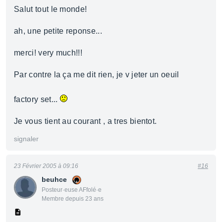
Salut tout le monde!
ah, une petite reponse...
merci! very much!!!
Par contre la ça me dit rien, je v jeter un oeuil
factory set...
Je vous tient au courant , a tres bientot.
signaler
23 Février 2005 à 09:16
#16
beuhce
Posteur·euse AFfolé·e
Membre depuis 23 ans