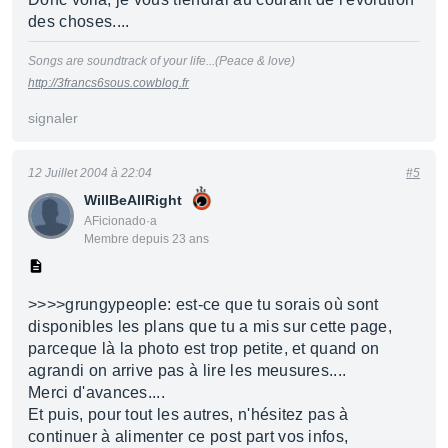
des choses....
Songs are soundtrack of your life...(Peace & love)
http://3francs6sous.cowblog.fr
signaler
12 Juillet 2004 à 22:04
#5
WillBeAllRight
AFicionado·a
Membre depuis 23 ans
>>>>grungypeople: est-ce que tu sorais où sont
disponibles les plans que tu a mis sur cette page,
parceque là la photo est trop petite, et quand on
agrandi on arrive pas à lire les meusures....
Merci d'avances....
Et puis, pour tout les autres, n'hésitez pas à
continuer à alimenter ce post part vos infos,