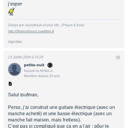
j'esper
Songs are soundtrack of your life...(Peace & love)
http://3francs6sous.cowblog.fr
signaler
13 Juillet 2004 à 10:24
#8
petite-nuit
Nouvel·le AFfilié·e
Membre depuis 23 ans
Salut toufman,
Perso, j'ai construit une guitare électrique (avec un
manche acheté) et une basse électrique (avec un
manche fait maison, mais fretless).
C'est pas si compliqué que ça en a l'air : pôur le