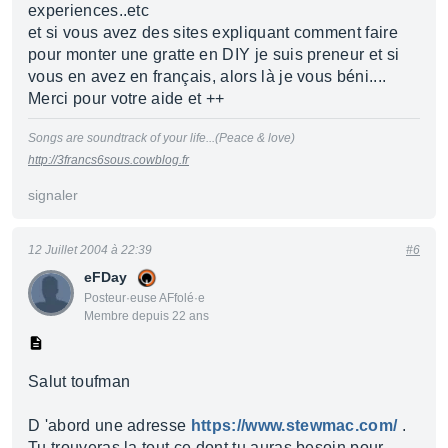
experiences..etc
et si vous avez des sites expliquant comment faire
pour monter une gratte en DIY je suis preneur et si
vous en avez en français, alors là je vous béni....
Merci pour votre aide et ++
Songs are soundtrack of your life...(Peace & love)
http://3francs6sous.cowblog.fr
signaler
12 Juillet 2004 à 22:39
#6
eFDay
Posteur·euse AFfolé·e
Membre depuis 22 ans
Salut toufman
D 'abord une adresse
https://www.stewmac.com/
.
Tu trouveras la tout ce dont tu auras besoin pour