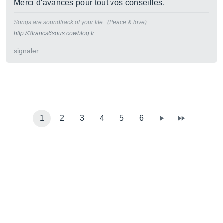
Merci d'avances pour tout vos conseilles.
Songs are soundtrack of your life...(Peace & love)
http://3francs6sous.cowblog.fr
signaler
1
2
3
4
5
6