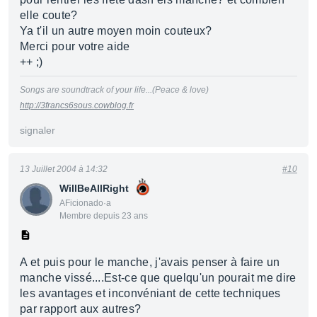
elle coute?
Ya t'il un autre moyen moin couteux?
Merci pour votre aide
++ ;)
Songs are soundtrack of your life...(Peace & love)
http://3francs6sous.cowblog.fr
signaler
13 Juillet 2004 à 14:32
#10
WillBeAllRight
AFicionado·a
Membre depuis 23 ans
A et puis pour le manche, j'avais penser à faire un
manche vissé....Est-ce que quelqu'un pourait me dire
les avantages et inconvéniant de cette techniques
par rapport aux autres?