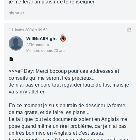
je me ferai un plaisir de te renseigner!
signaler
13 Juillet 2004 à 09:52
#7
WillBeAllRight
AFicionado·a
Membre depuis 23 ans
>>>eFDay: Merci bocoup pour ces addresses et
conseils qui me seront très précieux...
Je n'ai pas encore tout regarder faute de tps, mais je
vais m'y atteller!
En ce moment je suis en train de dessiner la forme
de ma gratte, et de faire les plans....
Le fait que tout els documents soient en Anglais me
pose quand même un réel problème, car je n'ai pas
un très bon nivo en Anglais et c'est assez
handicapant....n'y a t'il aucun site ou ouvrage traitant