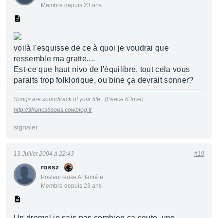
Membre depuis 23 ans
voilà l'esquisse de ce à quoi je voudrai que
ressemble ma gratte....
Est-ce que haut nivo de l'équilibre, tout cela vous
paraits trop folklorique, ou bine ça devrait sonner?
Songs are soundtrack of your life...(Peace & love)
http://3francs6sous.cowblog.fr
signaler
13 Juillet 2004 à 22:43
#19
rossz
Posteur·euse AFfamé·e
Membre depuis 23 ans
Un dremel je sais pas combien ca coute, une