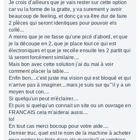
Je crois d'ailleurs que je vais rester sur cette option
car vu la forme de la gratte, y va surement y avoir
beaucoup de feeling, et donc ça va être dur de faire
2 pîèces qui seront identiques pour pouvoir els
collé...
A moins que je ne fasse qu'une picé d'abord, et que
je la découpe en 2, que je place tout ce qui est
électroniques et que je recolle ensuite les 2 partit qui
là seront forcément similaire....
Mais bon avec cette solution j'ai du mal à voir
comment placer la table....
Enfin bon....c'est juste ma vision qui est bloqué et qui
n'arrive pas à imaginer....mais je suis sur qu'"il y a un
moyen tout con....
Si quelqu'un peut m'éclairer....
Et puis si quelqu'un connait un site ou un ouvrage en
FRANCAIS cela m'aiderai aussi....
lol
En tout cas merci bocoup pour votre aide....
Dernier truc, quel est le nom de la machine à acheter
pour rentrer les frete dasn els manche? et combien