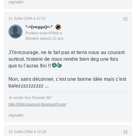
signaler
11 Juillet 2004 à 22:15
#3
*-={vegga}=-*
Posteur·euse AFfolé·e
Membre depuis 22 ans
J't'encourage, ne le fait pas et tiens nous au courant
surtout, histoire de nous rendre bien deg une fois
que tu l'auras fini !!
Non, sans déconner, c'est une bonne idée mais c'est
balezzzzzzzzzz ...
Je vends Vox Tonelab SE!
http://206ccpassion.forumactif.com/
signaler
12 Juillet 2004 à 10:18
#4