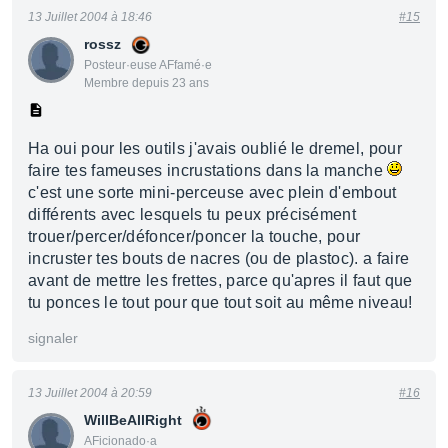
13 Juillet 2004 à 18:46
#15
rossz
Posteur·euse AFfamé·e
Membre depuis 23 ans
Ha oui pour les outils j'avais oublié le dremel, pour
faire tes fameuses incrustations dans la manche
c'est une sorte mini-perceuse avec plein d'embout
différents avec lesquels tu peux précisément
trouer/percer/défoncer/poncer la touche, pour
incruster tes bouts de nacres (ou de plastoc). a faire
avant de mettre les frettes, parce qu'apres il faut que
tu ponces le tout pour que tout soit au même niveau!
signaler
13 Juillet 2004 à 20:59
#16
WillBeAllRight
AFicionado·a