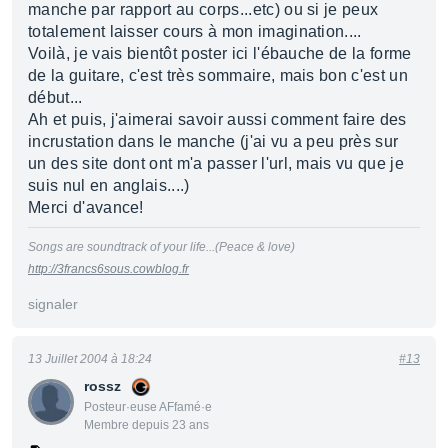
manche par rapport au corps...etc) ou si je peux
totalement laisser cours à mon imagination....
Voilà, je vais bientôt poster ici l'ébauche de la forme
de la guitare, c'est très sommaire, mais bon c'est un
début...
Ah et puis, j'aimerai savoir aussi comment faire des
incrustation dans le manche (j'ai vu a peu près sur
un des site dont ont m'a passer l'url, mais vu que je
suis nul en anglais....)
Merci d'avance!
Songs are soundtrack of your life...(Peace & love)
http://3francs6sous.cowblog.fr
signaler
13 Juillet 2004 à 18:24
#13
rossz
Posteur·euse AFfamé·e
Membre depuis 23 ans