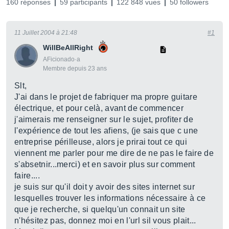
160 réponses
59 participants
122 848 vues
50 followers
11 Juillet 2004 à 21:48
#1
WillBeAllRight
AFicionado·a
Membre depuis 23 ans
Slt,
J'ai dans le projet de fabriquer ma propre guitare
électrique, et pour celà, avant de commencer
j'aimerais me renseigner sur le sujet, profiter de
l'expérience de tout les afiens, (je sais que c une
entreprise périlleuse, alors je prirai tout ce qui
viennent me parler pour me dire de ne pas le faire de
s'absetnir...merci) et en savoir plus sur comment
faire....
je suis sur qu'il doit y avoir des sites internet sur
lesquelles trouver les informations nécessaire à ce
que je recherche, si quelqu'un connait un site
n'hésitez pas, donnez moi en l'url sil vous plait...