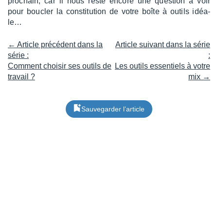
prochain, car il nous reste encore une ques­tion à voir
pour boucler la consti­tu­tion de votre boîte à outils idéa­
le…
← Article précédent dans la
Article suivant dans la série
série :
:
Comment choisir ses outils de
Les outils essentiels à votre
travail ?
mix →
Sauvegarder l’article