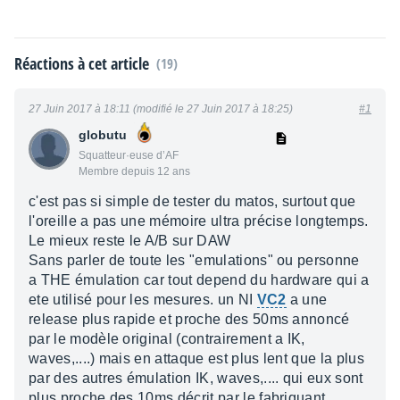
Réactions à cet article
(19)
27 Juin 2017 à 18:11 (modifié le 27 Juin 2017 à 18:25)
#1
globutu
Squatteur·euse d’AF
Membre depuis 12 ans
c'est pas si simple de tester du matos, surtout que
l'oreille a pas une mémoire ultra précise longtemps.
Le mieux reste le A/B sur DAW
Sans parler de toute les "emulations" ou personne
a THE émulation car tout depend du hardware qui a
ete utilisé pour les mesures. un NI
VC2
a une
release plus rapide et proche des 50ms annoncé
par le modèle original (contrairement a IK,
waves,....) mais en attaque est plus lent que la plus
par des autres émulation IK, waves,.... qui eux sont
plus proche des 10ms décrit par le fabriquant