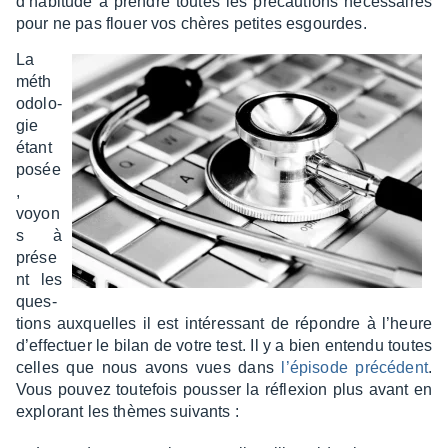
d’ha­bi­tude à prendre toutes les précau­tions néces­saires
pour ne pas flouer vos chères petites esgourdes.
La
méth
o­do­lo­
gie
étant
posée
,
voyon
s à
prése
nt les
ques­
tions auxquelles il est inté­res­sant de répondre à l’heure
d’ef­fec­tuer le bilan de votre test. Il y a bien entendu toutes
celles que nous avons vues dans
l’épi­sode précé­dent
.
Vous pouvez toute­fois pous­ser la réflexion plus avant en
explo­rant les thèmes suivants :