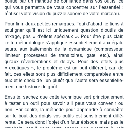
pollué par un manque de confiance dans vos outils, ce
qui vous permet­tra de vous concen­trer sur l’es­sen­tiel :
réali­ser votre vision du puzzle sonore de votre morceau.
Pour finir, deux petites remarques. Tout d’abord, je tiens à
souli­gner qu’il est ici unique­ment ques­tion d’ou­tils de
mixage, pas « d’ef­fets spéciaux ». Pour être plus clair,
cette métho­do­lo­gie s’ap­plique essen­tiel­le­ment aux égali­
seurs, aux trai­te­ments de la dyna­mique (compres­seur,
limi­teur, proces­seur de tran­si­toires, gate, etc.), ainsi
qu’aux réver­bé­ra­tions et delays. Pour des effets plus
« exotiques », le problème est un poil diffé­rent, car, de
fait, ces effets sont plus diffi­ci­le­ment compa­rables entre
eux et le choix de l’un plutôt que l’autre sera essen­tiel­le­
ment une histoire de goût.
Ensuite, sachez que cette tech­nique sert prin­ci­pa­le­ment
à tester un outil pour savoir s’il peut vous conve­nir ou
non. Par contre, la méthode pour apprendre à connaître
sur le bout des doigts vos outils est sensi­ble­ment diffé­
rente. Ce sera donc l’objet d’un futur épisode, mais pas le