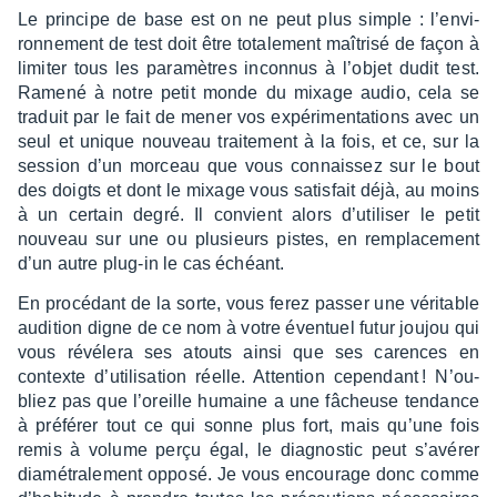
Le prin­cipe de base est on ne peut plus simple : l’en­vi­
ron­ne­ment de test doit être tota­le­ment maîtrisé de façon à
limi­ter tous les para­mètres incon­nus à l’objet dudit test.
Ramené à notre petit monde du mixage audio, cela se
traduit par le fait de mener vos expé­ri­men­ta­tions avec un
seul et unique nouveau trai­te­ment à la fois, et ce, sur la
session d’un morceau que vous connais­sez sur le bout
des doigts et dont le mixage vous satis­fait déjà, au moins
à un certain degré. Il convient alors d’uti­li­ser le petit
nouveau sur une ou plusieurs pistes, en rempla­ce­ment
d’un autre plug-in le cas échéant.
En procé­dant de la sorte, vous ferez passer une véri­table
audi­tion digne de ce nom à votre éven­tuel futur joujou qui
vous révé­lera ses atouts ainsi que ses carences en
contexte d’uti­li­sa­tion réelle. Atten­tion cepen­dant ! N’ou­
bliez pas que l’oreille humaine a une fâcheuse tendance
à préfé­rer tout ce qui sonne plus fort, mais qu’une fois
remis à volume perçu égal, le diag­nos­tic peut s’avé­rer
diamé­tra­le­ment opposé. Je vous encou­rage donc comme