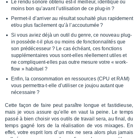
Le rendu sonore obtenu est-il meilleur, iden­tique ou
moins bon qu’avant l’uti­li­sa­tion de ce plug-in ?
Permet-il d’ar­ri­ver au résul­tat souhaité plus rapi­de­ment
et/ou plus faci­le­ment qu’à l’ac­cou­tu­mée ?
Si vous aviez déjà un outil du genre, ce nouveau plug-
in possède-t-il plus ou moins de fonc­tion­na­li­tés que
son prédé­ces­seur ? Le cas échéant, ces fonc­tions
supplé­men­taires vous sont-elles réel­le­ment utiles et
ne compliquent-elles pas outre mesure votre « work­
flow » habi­tuel ?
Enfin, la consom­ma­tion en ressources (CPU et RAM)
vous permet­tra-t-elle d’uti­li­ser ce joujou autant que
néces­saire ?
Cette façon de faire peut paraître longue et fasti­dieuse,
mais je vous assure qu’elle en vaut la peine. Le temps
passé à bien choi­sir vos outils de travail sera, au final, du
temps gagné lors de la réali­sa­tion de vos mixages. En
effet, votre esprit lors d’un mix ne sera alors plus jamais