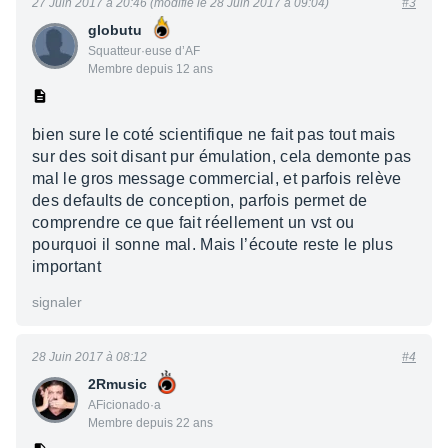
27 Juin 2017 à 20:46 (modifié le 28 Juin 2017 à 09:04)
#3
globutu
Squatteur·euse d’AF
Membre depuis 12 ans
bien sure le coté scientifique ne fait pas tout mais
sur des soit disant pur émulation, cela demonte pas
mal le gros message commercial, et parfois relève
des defaults de conception, parfois permet de
comprendre ce que fait réellement un vst ou
pourquoi il sonne mal. Mais l’écoute reste le plus
important
signaler
28 Juin 2017 à 08:12
#4
2Rmusic
AFicionado·a
Membre depuis 22 ans