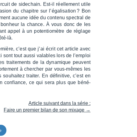
uit de side­chain. Est-il réel­le­ment utile
ion du chapitre sur l’éga­li­sa­tion ? Bon
lu­ment aucune idée du contenu spec­tral de
it bonheur la chance. À vous donc de les
ant appel à un poten­tio­mètre de réglage
ôté-là.
ière, c’est que j’ai écrit cet article avec
i sont tout aussi valables lors de l’em­ploi
s trai­te­ments de la dyna­mique peuvent
 forte­ment à cher­cher par vous-mêmes les
hai­tez trai­ter. En défi­ni­tive, c’est en
 en confiance, ce qui sera plus que béné­
Article suivant dans la série :
Faire un premier bilan de son mixage →
e