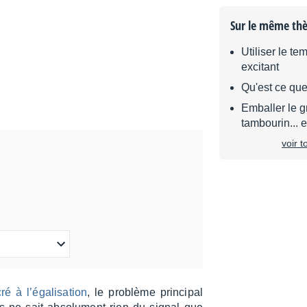
Sur le même th
Utiliser le t
excitant
Qu'est ce que
Emballer le 
tambourin... e
voir 
é à l’éga­li­sa­tion
, le problème prin­ci­pal