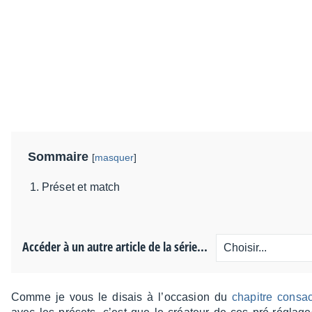
Sommaire
[
masquer
]
Préset et match
Accéder à un autre article de la série...
Comme je vous le disais à l’oc­ca­sion du
chapitre consa­cr