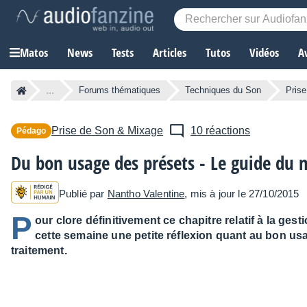
Matos
News
Tests
Articles
Tutos
Vidéos
A
...
Forums thématiques
Techniques du Son
Pris
Prise de Son & Mixage
10 réactions
Pédago
Du bon usage des présets - Le guide du 
Publié par
Nantho Valentine
, mis à jour le 27/10/2015
P
our clore définitivement ce chapitre relatif à la ge
cette semaine une petite réflexion quant au bon us
traitement.