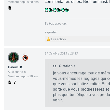
commentaires utiles. Bref, un must. R
Membre depuis 20 ans
Be bop a loulou !
signaler
1 réaction
27 Octobre 2015 à 16:33
Citation :
Hakim+K
AFicionado·a
je vous encourage tout de même
Membre depuis 20 ans
vous-mêmes les réglages qui co
que vous souhaitez traiter. En d
sorte que vous progresserez et
plus que bénéfique à vos produc
venir.