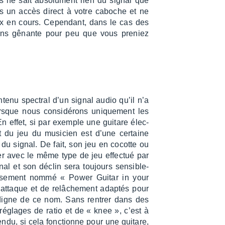
s ne sait abso­lu­ment rien du signal que
pas un accès direct à votre caboche et ne
ix en cours. Cepen­dant, dans le cas des
moins gênante pour peu que vous preniez
ntenu spec­tral d’un signal audio qu’il n’a
sque nous consi­dé­rons unique­ment les
. En effet, si par exemple une guitare élec­
act du jeu du musi­cien est d’une certaine
 du signal. De fait, son jeu en cocotte ou
r avec le même type de jeu effec­tué par
ignal et son déclin sera toujours sensi­ble­
u­se­ment nommé « Power Guitar in your
t­taque et de relâ­che­ment adap­tés pour
er digne de ce nom. Sans rentrer dans des
réglages de ratio et de « knee », c’est à
ndu, si cela fonc­tionne pour une guitare,