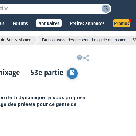
vis
Forums
Annuaires
Petites annonces
Promos
e de Son & Mixage
Du bon usage des présets : Le guide du mixage — 53
mixage — 53e partie
stion de la dynamique, je vous propose
age des présets pour ce genre de