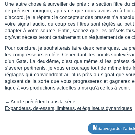
Une autre chose à surveiller de près : la section filtre du circ
de préci­ser pourquoi, après ce que nous avons vu à l’oc­ca­s
d’ac­cord, je le répète : le concep­teur des présets n’a abso­
votre signal audio, du coup ces filtres sont réglés au pet
adap­ter à votre source. Enfin, sachez que les présets fais
dry/wet néces­si­te­ront certai­ne­ment un réajus­te­ment de ce c
Pour conclure, je souhai­te­rais faire deux remarques. La prem
les compres­seurs en tête. Cepen­dant, les points soule­vés ic
d’un Gate. La deuxième, c’est que même si les présets de
s’avé­rer perti­nents, je vous encou­rage tout de même très
réglages qui convien­dront au plus près au signal que vous sou
agis­sant de la sorte que vous progres­se­rez et gagne­rez
fique à vos produc­tions actuelles ainsi qu’à celles à venir.
← Article précédent dans la série :
Expandeurs, de-essers, limiteurs, et égaliseurs dynamiques
Sauvegarder l’articl