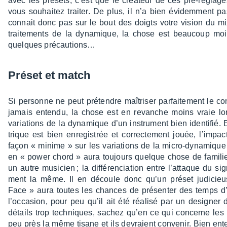
avec les présets, c’est que le créa­teur de ces pré-réglage
vous souhai­tez trai­ter. De plus, il n’a bien évidem­ment 
connait donc pas sur le bout des doigts votre vision du m
trai­te­ments de la dyna­mique, la chose est beau­coup 
quelques précau­tions…
Préset et match
Si personne ne peut prétendre maîtri­ser parfai­te­ment le co
jamais entendu, la chose est en revanche moins vraie lor
varia­tions de la dyna­mique d’un instru­ment bien iden­ti­fié
trique est bien enre­gis­trée et correc­te­ment jouée, l’im­p
façon « minime » sur les varia­tions de la micro-dyna­mique
en « power chord » aura toujours quelque chose de fami­lie
un autre musi­cien ; la diffé­ren­cia­tion entre l’at­taque du s
ment la même. Il en découle donc qu’un préset judi­cie
Face » aura toutes les chances de présen­ter des temps d’a
l’oc­ca­sion, pour peu qu’il ait été réalisé par un desi­gn
détails trop tech­niques, sachez qu’en ce qui concerne les 
peu près la même tisane et ils devraient conve­nir. Bien ente