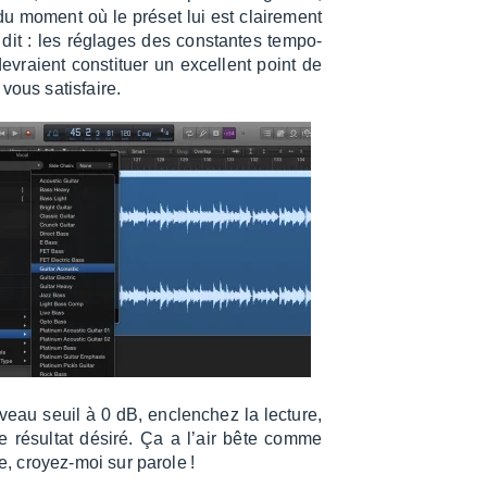
du moment où le préset lui est clai­re­ment
s dit : les réglages des constantes tempo­
devraient consti­tuer un excellent point de
vous satis­faire.
veau seuil à 0 dB, enclen­chez la lecture,
le résul­tat désiré. Ça a l’air bête comme
, croyez-moi sur parole !