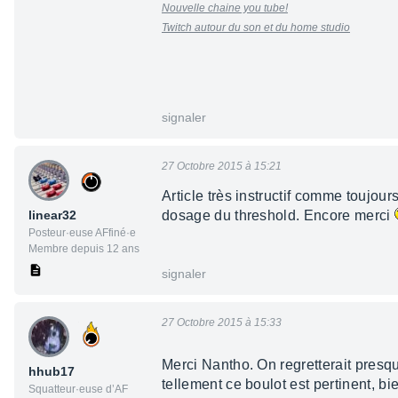
Nouvelle chaine you tube!
Twitch autour du son et du home studio
signaler
27 Octobre 2015 à 15:21
Article très instructif comme toujour
linear32
dosage du threshold. Encore merci
Posteur·euse AFfiné·e
Membre depuis 12 ans
signaler
27 Octobre 2015 à 15:33
Merci Nantho. On regretterait presque
hhub17
tellement ce boulot est pertinent, bi
Squatteur·euse d’AF