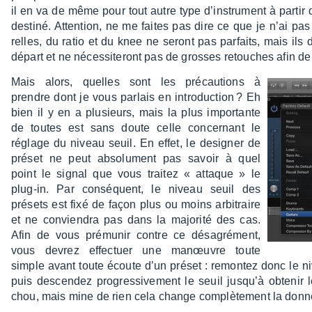
il en va de même pour tout autre type d’ins­tru­ment à partir 
destiné. Atten­tion, ne me faites pas dire ce que je n’ai pa
relles, du ratio et du knee ne seront pas parfaits, mais ils 
départ et ne néces­si­te­ront pas de grosses retouches afin de 
Mais alors, quelles sont les précau­tions à
prendre dont je vous parlais en intro­duc­tion ? Eh
bien il y en a plusieurs, mais la plus impor­tante
de toutes est sans doute celle concer­nant le
réglage du niveau seuil. En effet, le desi­gner de
préset ne peut abso­lu­ment pas savoir à quel
point le signal que vous trai­tez « attaque » le
plug-in. Par consé­quent, le niveau seuil des
présets est fixé de façon plus ou moins arbi­traire
et ne convien­dra pas dans la majo­rité des cas.
Afin de vous prému­nir contre ce désa­gré­ment,
vous devrez effec­tuer une manœuvre toute
simple avant toute écoute d’un préset : remon­tez donc le ni
puis descen­dez progres­si­ve­ment le seuil jusqu’à obte­nir 
chou, mais mine de rien cela change complè­te­ment la donne