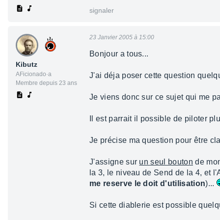
signaler
23 Janvier 2005 à 15:00
Bonjour a tous...
Kibutz
AFicionado·a
J'ai déja poser cette question quelqu
Membre depuis 23 ans
Je viens donc sur ce sujet qui me par
Il est parrait il possible de piloter
Je précise ma question pour être clai
J'assigne sur
un seul bouton
de mon 
la 3, le niveau de Send de la 4, et l
me reserve le doit d'utilisation
)...
Si cette diablerie est possible quelq