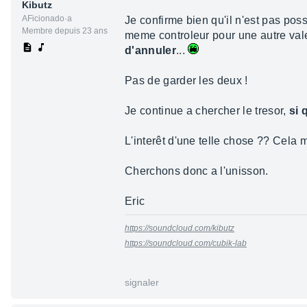
Kibutz
AFicionado·a
Je confirme bien qu'il n'est pas pos
Membre depuis 23 ans
meme controleur pour une autre valeu
d'annuler
...
Pas de garder les deux !
Je continue a chercher le tresor,
si 
L'interêt d'une telle chose ?? Cela 
Cherchons donc a l'unisson.
Eric
https://soundcloud.com/kibutz
https://soundcloud.com/cubik-lab
signaler