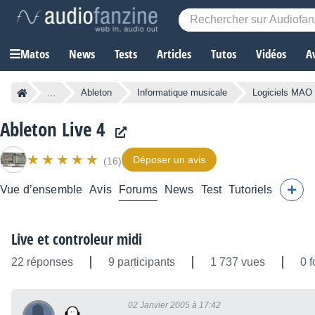
Matos
News
Tests
Articles
Tutos
Vidéos
A
...
Ableton
Informatique musicale
Logiciels MAO
Ableton Live 4
Déposer un avis
(16)
Vue d’ensemble
Avis
Forums
News
Test
Tutoriels
Live et controleur midi
22 réponses
9 participants
1 737 vues
0 f
02 Janvier 2005 à 17:42