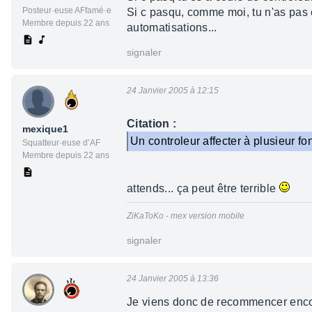
Posteur·euse AFfamé·e
Si c pasqu, comme moi, tu n'as pas 
Membre depuis 22 ans
automatisations...
signaler
24 Janvier 2005 à 12:15
Citation :
mexique1
Un controleur affecter à plusieur fonc
Squatteur·euse d’AF
Membre depuis 22 ans
attends... ça peut être terrible
ZiKaToKo - mex version mobile
signaler
24 Janvier 2005 à 13:36
Je viens donc de recommencer encor