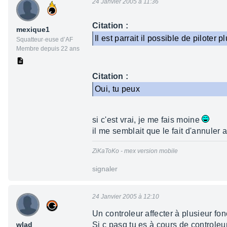
24 Janvier 2005 à 11:36
Citation :
mexique1
Il est parrait il possible de piloter
Squatteur·euse d’AF
Membre depuis 22 ans
Citation :
Oui, tu peux
si c'est vrai, je me fais moine
il me semblait que le fait d'annuler 
ZiKaToKo - mex version mobile
signaler
24 Janvier 2005 à 12:10
Un controleur affecter à plusieur fonct
wlad
Si c pasq tu es à cours de controle