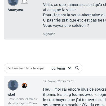
Voilà, ce que j'aimerais, c'est qu'à 
Anonyme
ai assigné la veille.
Pour l'instant la seule alternative q
C pas très pratique et c'est pas trè
Vous voyez une solution ?
signaler
19 Janvier 2005 à 19:16
Heu... moi j'ai encore plus de souci
wlad
(hormis les plug fournis avec le logic
Posteur·euse AFfamé·e
le seul moyen que j'ai trouver c sur 
Membre depuis 22 ans
seulement en monitor ON, du coup, p