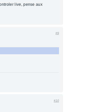
ntroler live, pense aux
#9
#10