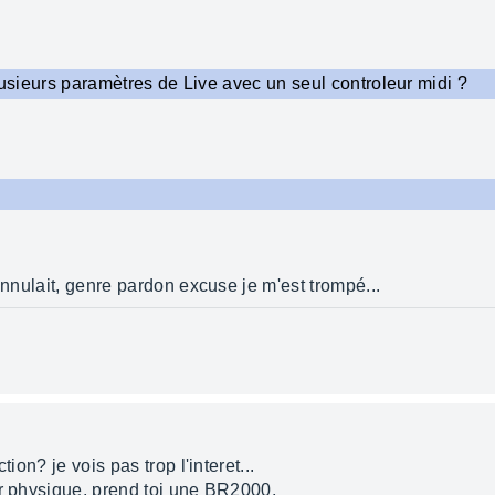
 plusieurs paramètres de Live avec un seul controleur midi ?
annulait, genre pardon excuse je m'est trompé...
ion? je vois pas trop l'interet...
ur physique, prend toi une BR2000,