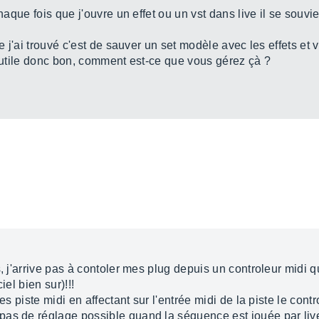
chaque fois que j'ouvre un effet ou un vst dans live il se souv
ue j'ai trouvé c'est de sauver un set modèle avec les effets et 
s utile donc bon, comment est-ce que vous gérez çà ?
s, j'arrive pas à contoler mes plug depuis un controleur midi 
iel bien sur)!!!
les piste midi en affectant sur l'entrée midi de la piste le con
as de réglage possible quand la séquence est jouée par live