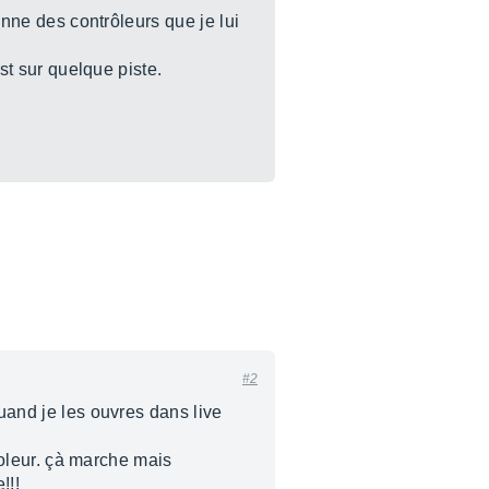
ienne des contrôleurs que je lui
vst sur quelque piste.
#2
quand je les ouvres dans live
troleur. çà marche mais
!!!