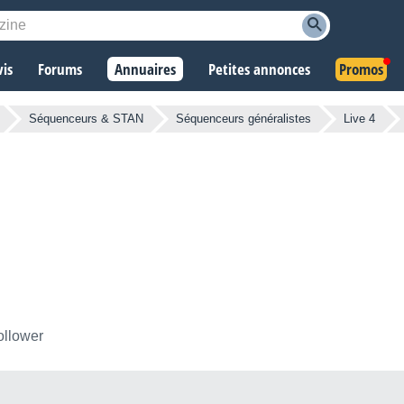
vis
Forums
Annuaires
Petites annonces
Promos
Séquenceurs & STAN
Séquenceurs généralistes
Live 4
ollower