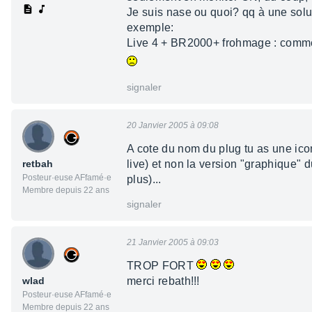
Je suis nase ou quoi? qq à une so
exemple:
Live 4 + BR2000+ frohmage : commen
signaler
20 Janvier 2005 à 09:08
A cote du nom du plug tu as une icon
retbah
live) et non la version "graphique" d
Posteur·euse AFfamé·e
plus)...
Membre depuis 22 ans
signaler
21 Janvier 2005 à 09:03
TROP FORT
wlad
merci rebath!!!
Posteur·euse AFfamé·e
Membre depuis 22 ans