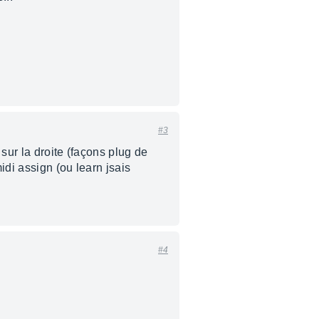
#3
sur la droite (façons plug de
idi assign (ou learn jsais
#4