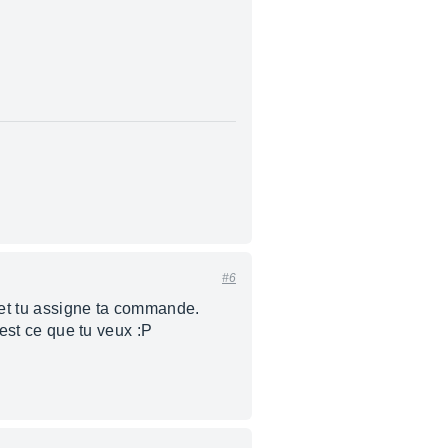
#6
e et tu assigne ta commande.
'est ce que tu veux :P