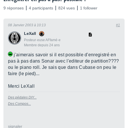
9 réponses
4 participants
824 vues
1 follower
08 Janvier 2003 à 10:13
#1
LeXall
Posteur·euse AFfamé·e
Membre depuis 24 ans
j'aimerais savoir si il est possible d'enregistré en
pas à pas dans Sonar avec l'editeur de partition????
ou le piano roll. Je sais que dans Cubase on peu le
faire (le pied)...
Merci LeXall
Des pédales DIY...
Des Compos...
signaler