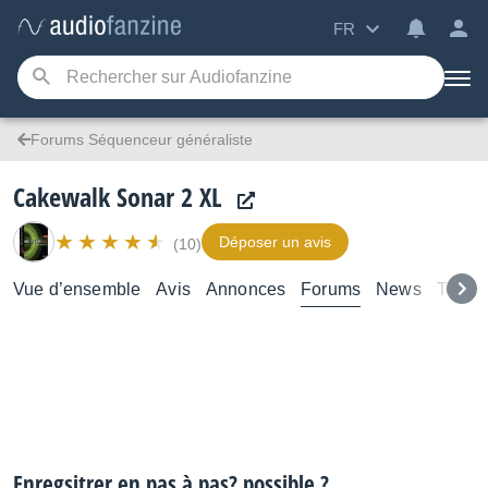
FR
Forums Séquenceur généraliste
Cakewalk Sonar 2 XL
Déposer un avis
(10)
Vue d’ensemble
Avis
Annonces
Forums
News
Test
Enregsitrer en pas à pas? possible ?