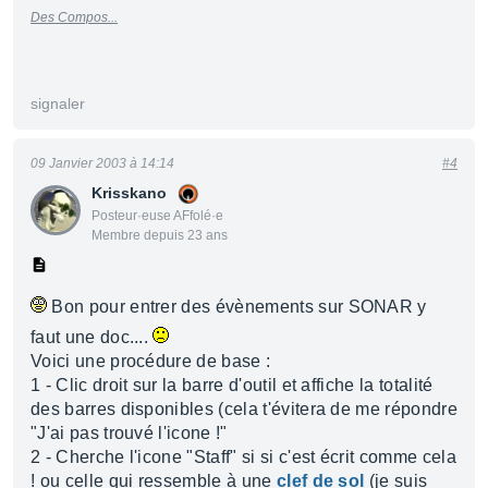
Des Compos...
signaler
09 Janvier 2003 à 14:14
#4
Krisskano
Posteur·euse AFfolé·e
Membre depuis 23 ans
Bon pour entrer des évènements sur SONAR y
faut une doc....
Voici une procédure de base :
1 - Clic droit sur la barre d'outil et affiche la totalité
des barres disponibles (cela t'évitera de me répondre
"J'ai pas trouvé l'icone !"
2 - Cherche l'icone "Staff" si si c'est écrit comme cela
! ou celle qui ressemble à une
clef de sol
(je suis