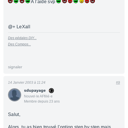
A l'aide svp
@+ LeXall
Des pédales DIY...
Des Compos...
signaler
14 Janvier 2003 à 11:24
#9
sdupayage
Nouvel·le AFfilié·e
Membre depuis 23 ans
Salut,
Alors, tu as bien trouvé l'option step by step mais