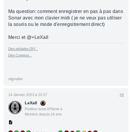
Ma question: comment enregistrer en pas à pas dans
Sonar avec mon clavier midi ( je ne veux pas utiliser
la souris ou le mode d'enregsitrement direct)
Merci et @+LeXall
Des pédales DIY...
Des Compos...
signaler
14 Janvier 2003 à 10:17
#8
LeXall
Posteur·euse AFfamé·e
Membre depuis 24 ans