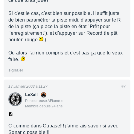
ce que tu as joué?
Si c'est le cas, c'est bien sur possible. Il suffit juste
de bien paramétrer ta piste midi, d'appuyer sur le R
de la piste (ça place la piste en état "Prêt pour
l'enregistrement"), et d'appuyer sur Record (le ptit
bouton rouge
)
Ou alors j'ai rien compris et c'est pas ça que tu veux
faire.
signaler
13 Janvier 2003 à 11:27
#7
LeXall
Posteur·euse AFfamé·e
Membre depuis 24 ans
C comme dans Cubase!!! j'aimerais savoir si avec
Sonar c possible!!!