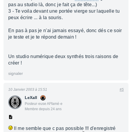
pas au studio là, donc je fait ça de tête...)
3 - Te voila devant une portée vierge sur laquelle tu
peux écrire ... à la souris.
En pas à pas je n'ai jamais essayé, donc dés ce soir
je teste et je te répond demain !
Un studio numérique deux synthés trois raisons de
créer !
signaler
10 Janvier 2003 à 15:51
#5
LeXall
Posteur·euse AFfamé·e
Membre depuis 24 ans
Il me semble que c pas possible !!! d'enregistré