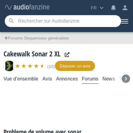
FR
Forums Séquenceur généraliste
Cakewalk Sonar 2 XL
Déposer un avis
(10)
Vue d’ensemble
Avis
Annonces
Forums
News
Test
Probleme de volume avec sonar