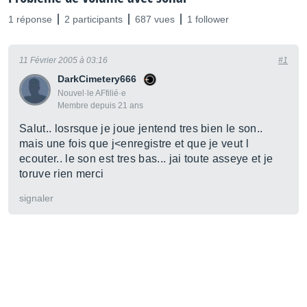
1 réponse
2 participants
687 vues
1 follower
11 Février 2005 à 03:16
#1
DarkCimetery666
Nouvel·le AFfilié·e
Membre depuis 21 ans
Salut.. losrsque je joue jentend tres bien le son..
mais une fois que j<enregistre et que je veut l
ecouter.. le son est tres bas... jai toute asseye et je
toruve rien merci
signaler