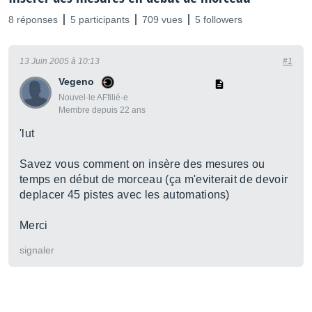
8 réponses
5 participants
709 vues
5 followers
13 Juin 2005 à 10:13
#1
Vegeno
Nouvel·le AFfilié·e
Membre depuis 22 ans
'lut
Savez vous comment on insère des mesures ou
temps en début de morceau (ça m'eviterait de devoir
deplacer 45 pistes avec les automations)
Merci
signaler