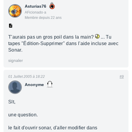
Asturias76
AFicionado·a
Membre depuis 22 ans
T'aurais pas un gros poil dans la main?
... Tu
tapes "Édition-Supprimer" dans l'aide incluse avec
Sonar.
signaler
01 Juillet 2005 à 18:22
#9
Anonyme
Slt,
une question.
le fait d'ouvrir sonar, d'aller modifier dans