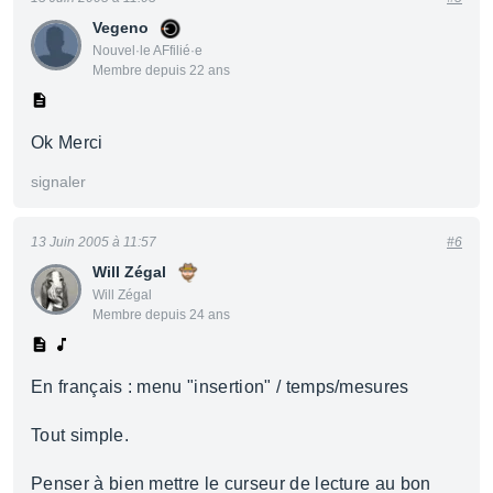
Vegeno
Nouvel·le AFfilié·e
Membre depuis 22 ans
Ok Merci
signaler
13 Juin 2005 à 11:57
#6
Will Zégal
Will Zégal
Membre depuis 24 ans
En français : menu "insertion" / temps/mesures
Tout simple.
Penser à bien mettre le curseur de lecture au bon