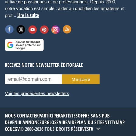
active de passionnés et de professionnels. Depuis 2000,
notre vocation est simple : aider au quotidien les amateurs et
Lire la suite
prof...
RECEVEZ NOTRE NEWSLETTER ÉDITORIALE
M’inscrire
Voir les précédentes newsletters
NOUS CONTACTER
PARTICIPER
ARTISTES
OFFRE SANS PUB
DEVENIR ANNONCEUR
GLOSSAIRE
AIDE
PLAN DU SITE
ENTITYMAP
CGU
CGV
© 2000-2026 TOUS DROITS RÉSERVÉS
FR