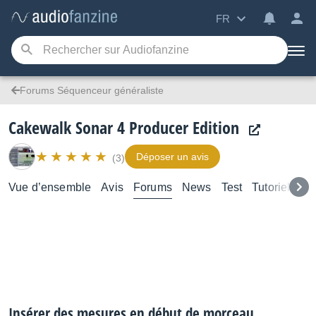
FR
Forums Séquenceur généraliste
Cakewalk Sonar 4 Producer Edition
Déposer un avis
(3)
Vue d’ensemble
Avis
Forums
News
Test
Tutoriels
Insérer des mesures en début de morceau