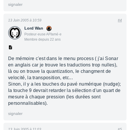
signaler
13 Juin 2005 à 10:59
#4
Lord Wan
Posteur·euse AFfamé·e
Membre depuis 22 ans
De mémoire c'est dans le menu process ( j'ai Sonar
en anglais car je trouve les traductions trop nulles),
là ou on trouve la quantization, le changment de
velocité, la transposition, etc...
Sinon, il y a les touches du pavé numérique (nudge);
la touche 9 devrait retarder la sélection d'un quart de
mesure à chaque pression (les durées sont
personnalisables).
signaler
13 Juin 2005 à 11:03
#5