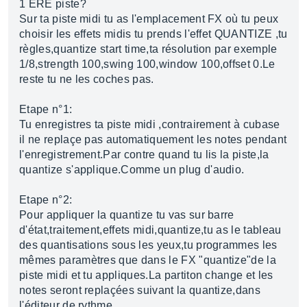
1 ERE piste?
Sur ta piste midi tu as l'emplacement FX où tu peux
choisir les effets midis tu prends l'effet QUANTIZE ,tu
règles,quantize start time,ta résolution par exemple
1/8,strength 100,swing 100,window 100,offset 0.Le
reste tu ne les coches pas.
Etape n°1:
Tu enregistres ta piste midi ,contrairement à cubase
il ne replaçe pas automatiquement les notes pendant
l'enregistrement.Par contre quand tu lis la piste,la
quantize s'applique.Comme un plug d'audio.
Etape n°2:
Pour appliquer la quantize tu vas sur barre
d'état,traitement,effets midi,quantize,tu as le tableau
des quantisations sous les yeux,tu programmes les
mêmes paramètres que dans le FX "quantize"de la
piste midi et tu appliques.La partiton change et les
notes seront replaçées suivant la quantize,dans
l'éditeur de rythme.