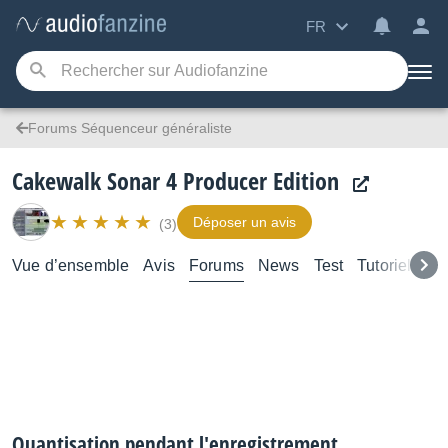
FR
Forums Séquenceur généraliste
Cakewalk Sonar 4 Producer Edition
Déposer un avis
(3)
Vue d’ensemble
Avis
Forums
News
Test
Tutoriels
Quantisation pendant l'enregistrement