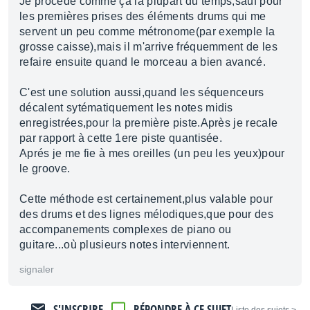
Je procéde comme ça la plupart du temps,sauf pour
les premières prises des éléments drums qui me
servent un peu comme métronome(par exemple la
grosse caisse),mais il m'arrive fréquemment de les
refaire ensuite quand le morceau a bien avancé.
C'est une solution aussi,quand les séquenceurs
décalent sytématiquement les notes midis
enregistrées,pour la première piste.Après je recale
par rapport à cette 1ere piste quantisée.
Aprés je me fie à mes oreilles (un peu les yeux)pour
le groove.
Cette méthode est certainement,plus valable pour
des drums et des lignes mélodiques,que pour des
accompanements complexes de piano ou
guitare...où plusieurs notes interviennent.
signaler
S'INSCRIRE
RÉPONDRE À CE SUJET