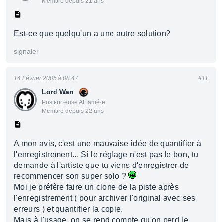
Membre depuis 21 ans
Est-ce que quelqu'un a une autre solution?
signaler
14 Février 2005 à 08:47
#11
Lord Wan
Posteur·euse AFfamé·e
Membre depuis 22 ans
A mon avis, c'est une mauvaise idée de quantifier à
l'enregistrement... Si le réglage n'est pas le bon, tu
demande à l'artiste que tu viens d'enregistrer de
recommencer son super solo ?
Moi je préfère faire un clone de la piste après
l'enregistrement ( pour archiver l'original avec ses
erreurs ) et quantifier la copie.
Mais à l'usage, on se rend compte qu'on perd le